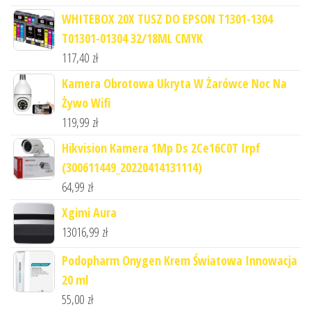
WHITEBOX 20X TUSZ DO EPSON T1301-1304
T01301-01304 32/18ML CMYK
117,40
zł
Kamera Obrotowa Ukryta W Żarówce Noc Na
Żywo Wifi
119,99
zł
Hikvision Kamera 1Mp Ds 2Ce16C0T Irpf
(300611449_20220414131114)
64,99
zł
Xgimi Aura
13016,99
zł
Podopharm Onygen Krem Światowa Innowacja
20 ml
55,00
zł