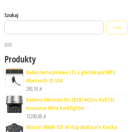
Szukaj
Szukaj
zzzzz
Produkty
Radio motocyklowe LTC z głośnikami MP3
Bluetooth SD USB
283,10
zł
Kamera Hikvision Ds-2Df8C442Ixs-Ael(T5)
Acusense Ultra Darkfighter
12200,00
zł
Mascot 06609 135 18 Visp Multisafe Kurtka