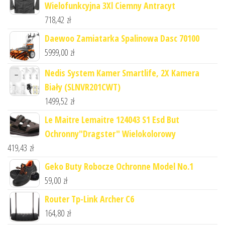
Wielofunkcyjna 3Xl Ciemny Antracyt
718,42
zł
Daewoo Zamiatarka Spalinowa Dasc 70100
5999,00
zł
Nedis System Kamer Smartlife, 2X Kamera
Biały (SLNVR201CWT)
1499,52
zł
Le Maitre Lemaitre 124043 S1 Esd But
Ochronny"Dragster" Wielokolorowy
419,43
zł
Geko Buty Robocze Ochronne Model No.1
59,00
zł
Router Tp-Link Archer C6
164,80
zł