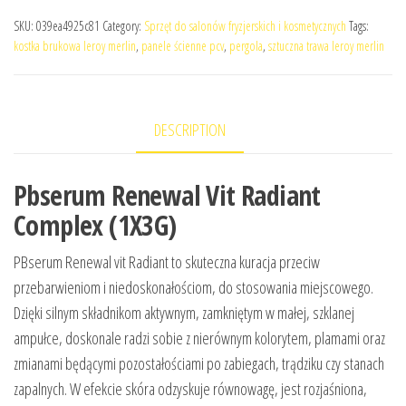
SKU:
039ea4925c81
Category:
Sprzęt do salonów fryzjerskich i kosmetycznych
Tags:
kostka brukowa leroy merlin
,
panele ścienne pcv
,
pergola
,
sztuczna trawa leroy merlin
DESCRIPTION
Pbserum Renewal Vit Radiant
Complex (1X3G)
PBserum Renewal vit Radiant to skuteczna kuracja przeciw
przebarwieniom i niedoskonałościom, do stosowania miejscowego.
Dzięki silnym składnikom aktywnym, zamkniętym w małej, szklanej
ampułce, doskonale radzi sobie z nierównym kolorytem, plamami oraz
zmianami będącymi pozostałościami po zabiegach, trądziku czy stanach
zapalnych. W efekcie skóra odzyskuje równowagę, jest rozjaśniona,