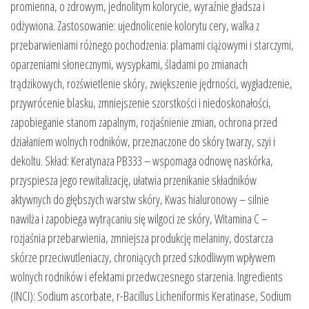
promienna, o zdrowym, jednolitym kolorycie, wyraźnie gładsza i
odżywiona. Zastosowanie: ujednolicenie kolorytu cery, walka z
przebarwieniami różnego pochodzenia: plamami ciążowymi i starczymi,
oparzeniami słonecznymi, wysypkami, śladami po zmianach
trądzikowych, rozświetlenie skóry, zwiększenie jędrności, wygładzenie,
przywrócenie blasku, zmniejszenie szorstkości i niedoskonałości,
zapobieganie stanom zapalnym, rozjaśnienie zmian, ochrona przed
działaniem wolnych rodników, przeznaczone do skóry twarzy, szyi i
dekoltu. Skład: Keratynaza PB333 – wspomaga odnowę naskórka,
przyspiesza jego rewitalizację, ułatwia przenikanie składników
aktywnych do głębszych warstw skóry, Kwas hialuronowy – silnie
nawilża i zapobiega wytrącaniu się wilgoci ze skóry, Witamina C –
rozjaśnia przebarwienia, zmniejsza produkcję melaniny, dostarcza
skórze przeciwutleniaczy, chroniących przed szkodliwym wpływem
wolnych rodników i efektami przedwczesnego starzenia. Ingredients
(INCI): Sodium ascorbate, r-Bacillus Licheniformis Keratinase, Sodium