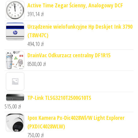
Active Time Zegar Ścienny, Analogowy DCF
391,14
zł
Urządzenie wielofunkcyjne Hp Deskjet Ink 3790
(T8W47C)
494,10
zł
DrainVac Odkurzacz centralny DF1R15
8500,00
zł
TP-Link TLSG3210T2500G10TS
515,00
zł
Ipox Kamera Px-Dic4028Wl/W Light Explorer
(PXDIC4028WLW)
750,00
zł