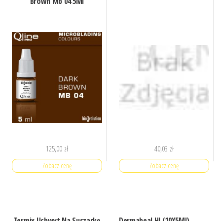
Brown Mb 04 5Ml
125,00
zł
40,03
zł
Zobacz cenę
Zobacz cenę
Termix Uchwyt Na Suszarkę
Dermaheal Hl (10X5Ml)