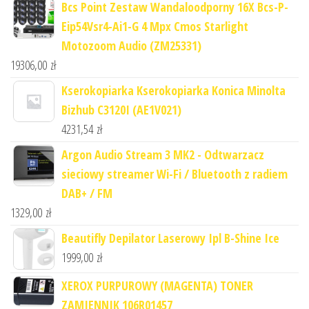
Bcs Point Zestaw Wandaloodporny 16X Bcs-P-
Eip54Vsr4-Ai1-G 4 Mpx Cmos Starlight
Motozoom Audio (ZM25331)
19306,00
zł
Kserokopiarka Kserokopiarka Konica Minolta
Bizhub C3120I (AE1V021)
4231,54
zł
Argon Audio Stream 3 MK2 - Odtwarzacz
sieciowy streamer Wi-Fi / Bluetooth z radiem
DAB+ / FM
1329,00
zł
Beautifly Depilator Laserowy Ipl B-Shine Ice
1999,00
zł
XEROX PURPUROWY (MAGENTA) TONER
ZAMIENNIK 106R01457