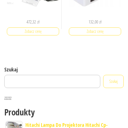
472,32
zł
132,00
zł
Zobacz cenę
Zobacz cenę
Szukaj
Szukaj
zzzzz
Produkty
Hitachi Lampa Do Projektora Hitachi Cp-