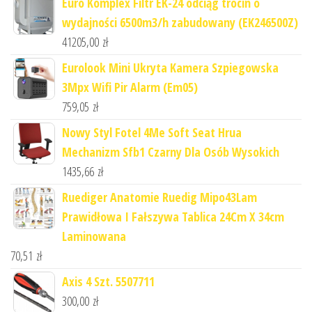
Euro Komplex Filtr EK-24 odciąg trocin o
wydajności 6500m3/h zabudowany (EK246500Z)
41205,00
zł
Eurolook Mini Ukryta Kamera Szpiegowska
3Mpx Wifi Pir Alarm (Em05)
759,05
zł
Nowy Styl Fotel 4Me Soft Seat Hrua
Mechanizm Sfb1 Czarny Dla Osób Wysokich
1435,66
zł
Ruediger Anatomie Ruedig Mipo43Lam
Prawidłowa I Fałszywa Tablica 24Cm X 34cm
Laminowana
70,51
zł
Axis 4 Szt. 5507711
300,00
zł