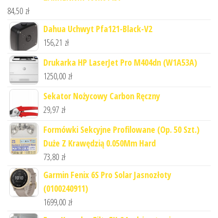
84,50
zł
Dahua Uchwyt Pfa121-Black-V2
156,21
zł
Drukarka HP LaserJet Pro M404dn (W1A53A)
1250,00
zł
Sekator Nożycowy Carbon Ręczny
29,97
zł
Formówki Sekcyjne Profilowane (Op. 50 Szt.)
Duże Z Krawędzią 0.050Mm Hard
73,80
zł
Garmin Fenix 6S Pro Solar Jasnozłoty
(0100240911)
1699,00
zł