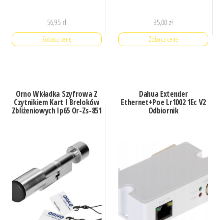
56,95
zł
35,00
zł
Zobacz cenę
Zobacz cenę
Orno Wkładka Szyfrowa Z
Dahua Extender
Czytnikiem Kart I Breloków
Ethernet+Poe Lr1002 1Ec V2
Zbliżeniowych Ip65 Or-Zs-851
Odbiornik