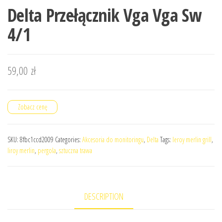
Delta Przełącznik Vga Vga Sw
4/1
59,00
zł
Zobacz cenę
SKU:
8fbc1ccd2009
Categories:
Akcesoria do monitoringu
,
Delta
Tags:
leroy merlin grill
,
liroy merlin
,
pergola
,
sztuczna trawa
DESCRIPTION