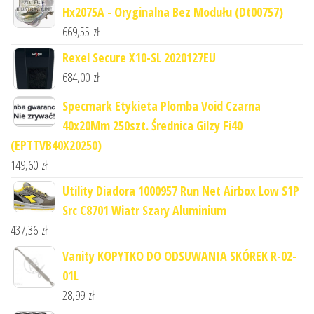
Hx2075A - Oryginalna Bez Modułu (Dt00757)
669,55
zł
Rexel Secure X10-SL 2020127EU
684,00
zł
Specmark Etykieta Plomba Void Czarna
40x20Mm 250szt. Średnica Gilzy Fi40
(EPTTVB40X20250)
149,60
zł
Utility Diadora 1000957 Run Net Airbox Low S1P
Src C8701 Wiatr Szary Aluminium
437,36
zł
Vanity KOPYTKO DO ODSUWANIA SKÓREK R-02-
01L
28,99
zł