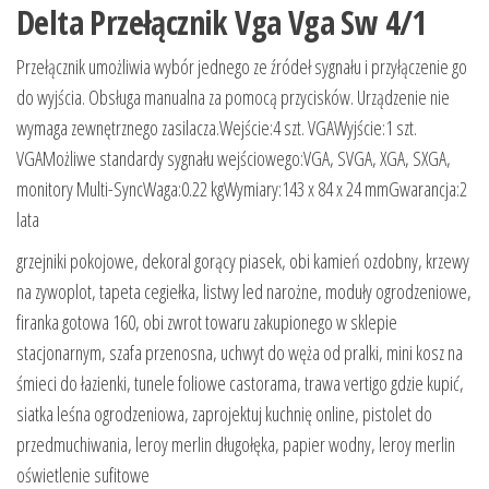
Delta Przełącznik Vga Vga Sw 4/1
Przełącznik umożliwia wybór jednego ze źródeł sygnału i przyłączenie go
do wyjścia. Obsługa manualna za pomocą przycisków. Urządzenie nie
wymaga zewnętrznego zasilacza.Wejście:4 szt. VGAWyjście:1 szt.
VGAMożliwe standardy sygnału wejściowego:VGA, SVGA, XGA, SXGA,
monitory Multi-SyncWaga:0.22 kgWymiary:143 x 84 x 24 mmGwarancja:2
lata
grzejniki pokojowe, dekoral gorący piasek, obi kamień ozdobny, krzewy
na zywoplot, tapeta cegiełka, listwy led narożne, moduły ogrodzeniowe,
firanka gotowa 160, obi zwrot towaru zakupionego w sklepie
stacjonarnym, szafa przenosna, uchwyt do węża od pralki, mini kosz na
śmieci do łazienki, tunele foliowe castorama, trawa vertigo gdzie kupić,
siatka leśna ogrodzeniowa, zaprojektuj kuchnię online, pistolet do
przedmuchiwania, leroy merlin długołęka, papier wodny, leroy merlin
oświetlenie sufitowe