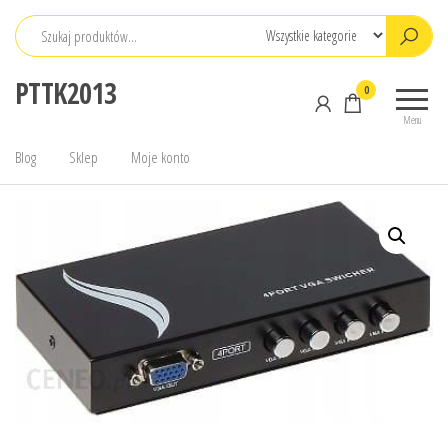
Przejdź
do
treści
PTTK2013
0
Menu
Blog
Sklep
Moje konto