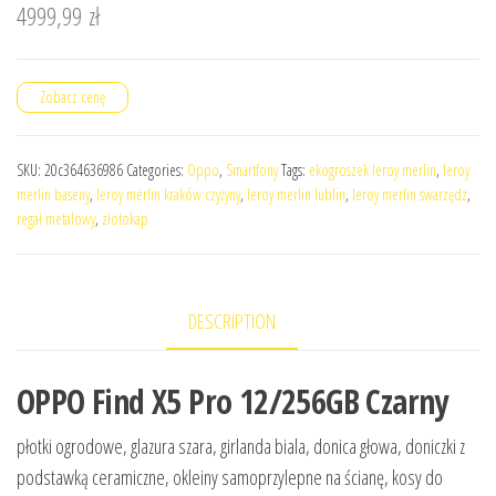
4999,99
zł
Zobacz cenę
SKU:
20c364636986
Categories:
Oppo
,
Smartfony
Tags:
ekogroszek leroy merlin
,
leroy
merlin baseny
,
leroy merlin kraków czyżyny
,
leroy merlin lublin
,
leroy merlin swarzędz
,
regał metalowy
,
złotokap
DESCRIPTION
OPPO Find X5 Pro 12/256GB Czarny
płotki ogrodowe, glazura szara, girlanda biala, donica głowa, doniczki z
podstawką ceramiczne, okleiny samoprzylepne na ścianę, kosy do