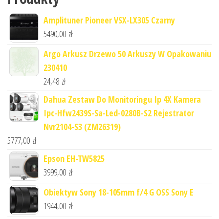
Amplituner Pioneer VSX-LX305 Czarny
5490,00
zł
Argo Arkusz Drzewo 50 Arkuszy W Opakowaniu
230410
24,48
zł
Dahua Zestaw Do Monitoringu Ip 4X Kamera
Ipc-Hfw2439S-Sa-Led-0280B-S2 Rejestrator
Nvr2104-S3 (ZM26319)
5777,00
zł
Epson EH-TW5825
3999,00
zł
Obiektyw Sony 18-105mm f/4 G OSS Sony E
1944,00
zł