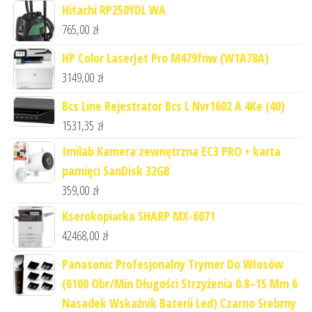
Hitachi RP250YDL WA
765,00
zł
HP Color LaserJet Pro M479fnw (W1A78A)
3149,00
zł
Bcs Line Rejestrator Bcs L Nvr1602 A 4Ke (40)
1531,35
zł
Imilab Kamera zewnętrzna EC3 PRO + karta
pamięci SanDisk 32GB
359,00
zł
Kserokopiarka SHARP MX-6071
42468,00
zł
Panasonic Profesjonalny Trymer Do Włosów
(6100 Obr/Min Długości Strzyżenia 0.8–15 Mm 6
Nasadek Wskaźnik Baterii Led) Czarno Srebrny