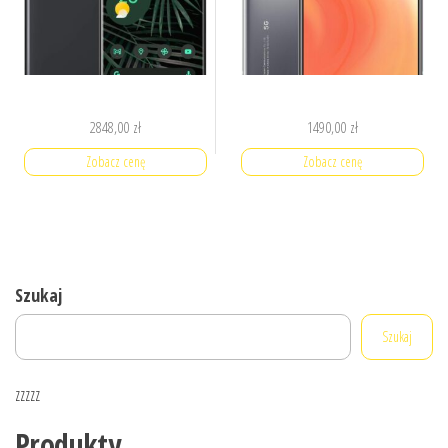
2848,00
zł
1490,00
zł
Zobacz cenę
Zobacz cenę
Szukaj
Szukaj
zzzzz
Produkty