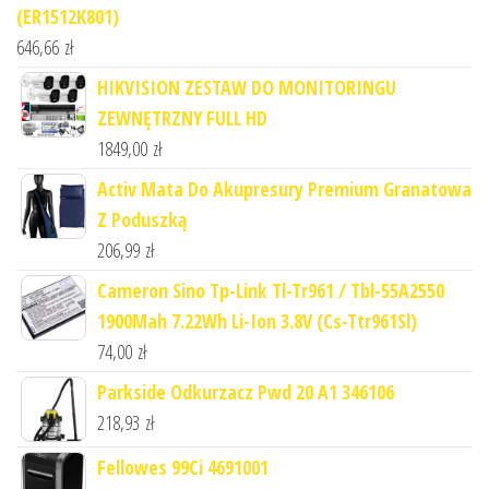
(ER1512K801)
646,66
zł
HIKVISION ZESTAW DO MONITORINGU
ZEWNĘTRZNY FULL HD
1849,00
zł
Activ Mata Do Akupresury Premium Granatowa
Z Poduszką
206,99
zł
Cameron Sino Tp-Link Tl-Tr961 / Tbl-55A2550
1900Mah 7.22Wh Li-Ion 3.8V (Cs-Ttr961Sl)
74,00
zł
Parkside Odkurzacz Pwd 20 A1 346106
218,93
zł
Fellowes 99Ci 4691001