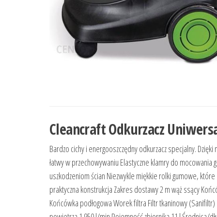
Cleancraft Odkurzacz Uniwersa
Bardzo cichy i energooszczędny odkurzacz specjalny. Dzięki
łatwy w przechowywaniu Elastyczne klamry do mocowania gło
uszkodzeniom ścian Niezwykle miękkie rolki gumowe, które
praktyczna konstrukcja Zakres dostawy 2 m wąż ssący Końcó
Końcówka podłogowa Worek filtra Filtr tkaninowy (Sanifiltr
powietrza 1 950 l/min Pojemność zbiornika 11 l Średnica/dł