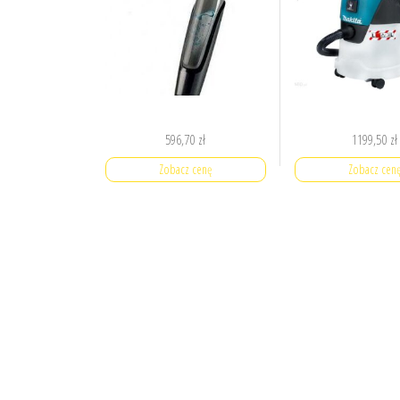
596,70
zł
1199,50
zł
Zobacz cenę
Zobacz cen