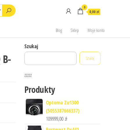
0
0,00 zł
Blog
Sklep
Moje konto
Szukaj
 B-
Szukaj
zzzzz
Produkty
Optoma Zu1300
(5055387666337)
109999,00
zł
Portwest Dx441