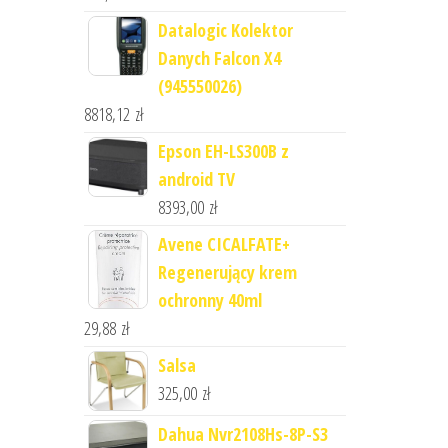
Datalogic Kolektor
Danych Falcon X4
(945550026)
8818,12
zł
Epson EH-LS300B z
android TV
8393,00
zł
Avene CICALFATE+
Regenerujący krem
ochronny 40ml
29,88
zł
Salsa
325,00
zł
Dahua Nvr2108Hs-8P-S3