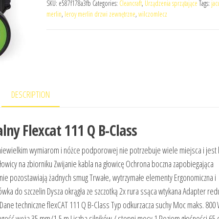
SKU:
e587f178a3fb
Categories:
Cleancraft
,
Urządzenia sprzątające
Tags:
jac
merlin
,
leroy merlin drzwi zewnętrzne
,
wilczomlecz
DESCRIPTION
lny Flexcat 111 Q B-Class
 niewielkim wymiarom i nóżce podporowej nie potrzebuje wiele miejsca i jest
wicy na zbiorniku Zwijanie kabla na głowicę Ochrona boczna zapobiegająca
 nie pozostawiają żadnych smug Trwałe, wytrzymałe elementy Ergonomiczna i
wka do szczelin Dysza okrągła ze szczotką 2x rura ssąca wtykana Adapter red
) Dane techniczne flexCAT 111 Q B-Class Typ odkurzacza suchy Moc maks. 800 
ugość węża 35 mm/1,5 m Liczba silników / stopni mocy 1 Poziom głośności 65 