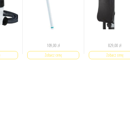
109,00
zł
829,00
zł
ę
Zobacz cenę
Zobacz cenę