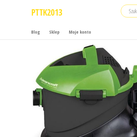
Przejdź
PTTK2013
do
treści
Blog
Sklep
Moje konto