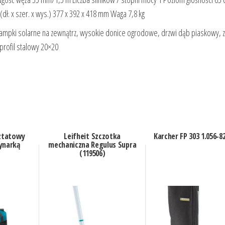
dł. x szer. x wys.) 377 x 392 x 418 mm Waga 7,8 kg
ampki solarne na zewnątrz, wysokie donice ogrodowe, drzwi dąb piaskowy, z
profil stalowy 20×20
ztatowy
Leifheit Szczotka
Karcher FP 303 1.056-8
ynarką
mechaniczna Regulus Supra
(119506)