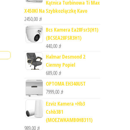
Kątnica Turbinowa Ti Max
X450Kl Na Szybkozłączkę Kavo
2450,00
zł
Bcs Kamera Ea28Fsr3(H1)
(BCSEA28FSR3H1)
440,00
zł
Halmar Desmond 2
Ciemny Popiel
689,00
zł
OPTOMA EH340UST
7999,00
zł
Ezviz Kamera +Hb3
Cshb3B1
(MOEZWKAMB0HB311)
989,00
zł