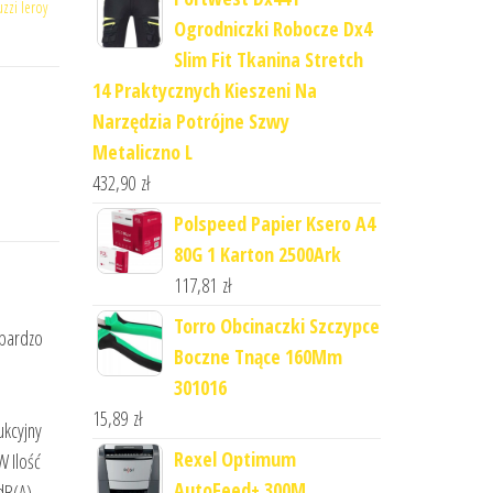
uzzi leroy
Ogrodniczki Robocze Dx4
Slim Fit Tkanina Stretch
14 Praktycznych Kieszeni Na
Narzędzia Potrójne Szwy
Metaliczno L
432,90
zł
Polspeed Papier Ksero A4
80G 1 Karton 2500Ark
117,81
zł
Torro Obcinaczki Szczypce
 bardzo
Boczne Tnące 160Mm
301016
15,89
zł
ukcyjny
Rexel Optimum
W Ilość
AutoFeed+ 300M
dB(A)