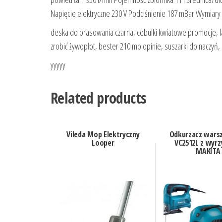
Napięcie elektryczne 230 V Podciśnienie 187 mBar Wymiary (
deska do prasowania czarna, cebulki kwiatowe promocje, l
zrobić żywopłot, bester 210 mp opinie, suszarki do naczyń, 
yyyyy
Related products
Vileda Mop Elektryczny
Odkurzacz wars
Looper
VC2512L z wyrz
MAKITA