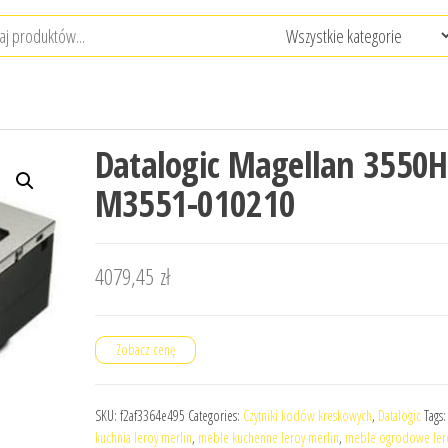
Datalogic Magellan 3550H
M3551-010210
4079,45
zł
Zobacz cenę
SKU:
f2af3364e495
Categories:
Czytniki kodów kreskowych
,
Datalogic
Tags
kuchnia leroy merlin
,
meble kuchenne leroy merlin
,
meble ogrodowe lero