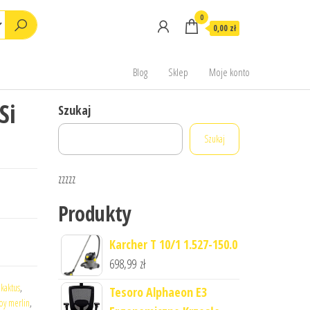
0
0,00 zł
Blog
Sklep
Moje konto
Si
Szukaj
Szukaj
zzzzz
Produkty
Karcher T 10/1 1.527-150.0
698,99
zł
:
kaktus
,
Tesoro Alphaeon E3
y merlin
,