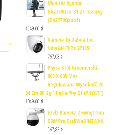
Monitor Iiyama
Gb2770Qsu-B1 27" Czarny
(Gb2770Qsub1)
1549,00
zł
Kamera Ip Dahua Ipc
Hdw2441T Zs 27135
767,08
zł
Physa Stół Groomerski
905 X 605 Mm
Regulowana Wysokość 70
84 Cm 60 Kg 1 Pętla Phy Gt (PHYGT1)
1049,00
zł
Ezviz Kamera Zewnętrzna
C8W Pro Csc8Wa01H3Wkfl
567,82
zł