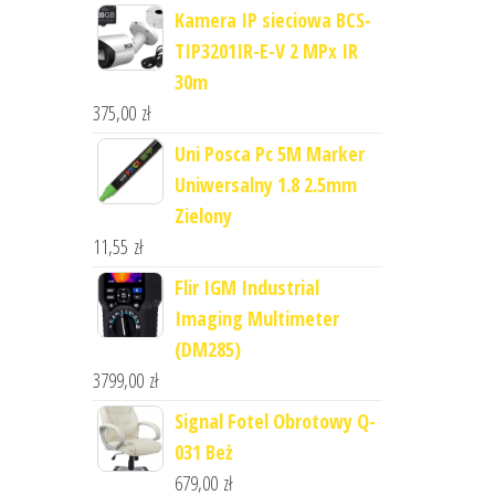
Kamera IP sieciowa BCS-
TIP3201IR-E-V 2 MPx IR
30m
375,00
zł
Uni Posca Pc 5M Marker
Uniwersalny 1.8 2.5mm
Zielony
11,55
zł
Flir IGM Industrial
Imaging Multimeter
(DM285)
3799,00
zł
Signal Fotel Obrotowy Q-
031 Beż
679,00
zł