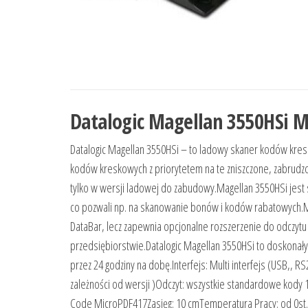
Datalogic Magellan 3550HSi 
Datalogic Magellan 3550HSi – to ladowy skaner kodów kres
kodów kreskowych z priorytetem na te zniszczone, zabrudzo
tylko w wersji ladowej do zabudowy.Magellan 3550HSi jest
co pozwali np. na skanowanie bonów i kodów rabatowych.M
DataBar, lecz zapewnia opcjonalne rozszerzenie do odczytu 
przedsiębiorstwie.Datalogic Magellan 3550HSi to doskonał
przez 24 godziny na dobę.Interfejs: Multi interfejs (USB,,
zależności od wersji )Odczyt: wszystkie standardowe kody
Code MicroPDF417Zasięg: 10 cmTemperatura Pracy: od 0st.