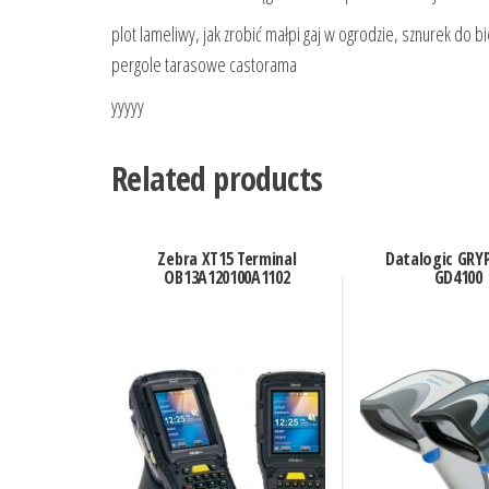
plot lameliwy, jak zrobić małpi gaj w ogrodzie, sznurek do b
pergole tarasowe castorama
yyyyy
Related products
Zebra XT15 Terminal
Datalogic GRY
OB13A120100A1102
GD4100