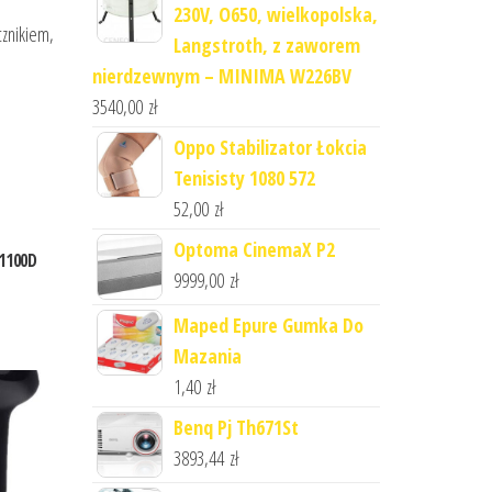
230V, O650, wielkopolska,
cznikiem,
Langstroth, z zaworem
nierdzewnym – MINIMA W226BV
3540,00
zł
Oppo Stabilizator Łokcia
Tenisisty 1080 572
52,00
zł
Optoma CinemaX P2
1100D
9999,00
zł
Maped Epure Gumka Do
Mazania
1,40
zł
Benq Pj Th671St
3893,44
zł