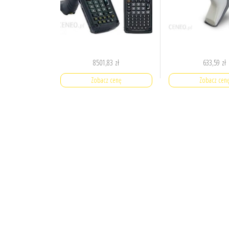
8501,83
zł
633,59
zł
Zobacz cenę
Zobacz cen