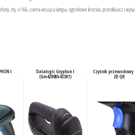
ielizny, mj, cr166, czarna wisząca lampa, ogrodowe krzesła, przedłużacz z wyłą
PHON I
Datalogic Gryphon I
Czytnik przewodowy 
(Gm4200Bk433K1)
2D QR