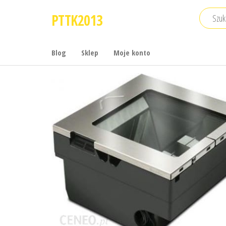
Przejdź
PTTK2013
do
treści
Blog
Sklep
Moje konto