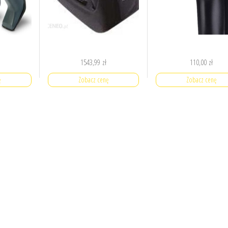
1543,99
zł
110,00
zł
ę
Zobacz cenę
Zobacz cenę