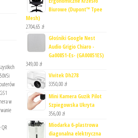
Ergonomiczne Krzesło
Biurowe (Dupont™ Tpee
Mesh)
2704,65
zł
Głośniki Google Nest
Audio Grigio Chiaro -
Ga00851-Es- (GA00851ES)
349,00
zł
zystkich
Vivitek Dh278
450VSi
3350,00
zł
mputerów
 GS1
Mini Kamera Guzik Pilot
anera w
Szpiegowska Ukryta
erwanie
356,00
zł
Miodarka 6-plastrowa
e QR
diagonalna elektryczna