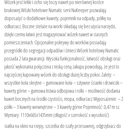
Wózek jest lekki i cicho się toczy nawet po nierównej kostce
brukowej.Wózki hotelowe Numatic serii NuKeeper pozwalają
doposażyć o dodatkowe kuwety, pojemnik na odpady, półkę na
odkurzacz. Boczne stelaże na worki składają się bez użycia narzędzi,
dzięki czemu łatwo jest magazynować wózek nawet w ciasnych
pomieszczeniach. Opcjonalne pokrywy do worków posiadają
przegródki do segregacji odpadów i śmieci.Wózek hotelowy Numatic
posiada 2 lata gwarancji. Wysoka funkcjonalność, łatwość obsługi oraz
jakość wykonania połączona z niską ceną zakupu powodują, że jest to
najczęściej kupowany wózek do obsługi dużej liczby pokoi. Zalety: –
wszystkie koła skrętne – gumowane koła – sztywne ścianki i drzwiczki –
kuwety górne – gumowa listwa odbojowa i rolki – możliwość dodania
kuwet bocznych na środki czystości, mopa, odkurzacz Wyposażenie: – 2
półki – 3 kuwety wewnętrzne – 3 kuwety górne Pojemność: 0,47 m sz.
Wymiary: 1110x665x1435mm (długość x szerokość x wysokość)
siatka na okno na rzepy, szczotka do szafy przesuwnej, odgrzybiacz do