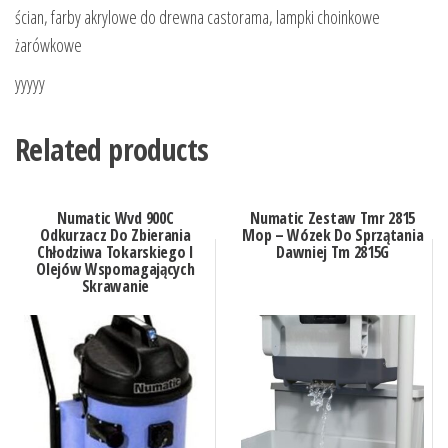
ścian, farby akrylowe do drewna castorama, lampki choinkowe
żarówkowe
yyyyy
Related products
Numatic Wvd 900C
Numatic Zestaw Tmr 2815
Odkurzacz Do Zbierania
Mop – Wózek Do Sprzątania
Chłodziwa Tokarskiego I
Dawniej Tm 2815G
Olejów Wspomagających
Skrawanie