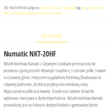
SKU:
96a191fe95c8
Categories:
Numatic
,
Wózki do sprzątania
Tags:
juka
,
leroy merlin
kalisz
,
leroy merlin mikołów
,
leroy merlin zasłony
DESCRIPTION
Numatic NKT-20HF
Wózek hotelowy Numatic z sztywnymi ściankami przeznaczony do
przewozu czystej pościeli. Wewnątrz znajdziesz 3 szerokie półki, 5 kuwet
oraz kuwtey górne z miejscem na galanterię hotelową.Zbudowany na
sztywnej platformie, do której przykręcono metalową ramę.
Wyposażony w półki oraz kuwety. Ścianki oraz sztywne drzwiczki
wykonane z tworzywa o dyskretnym kolorze. Wózek hotelowy Numatic
prowadzony jest na 4 dużych skrętnych kołach o gumowanej bieżni.