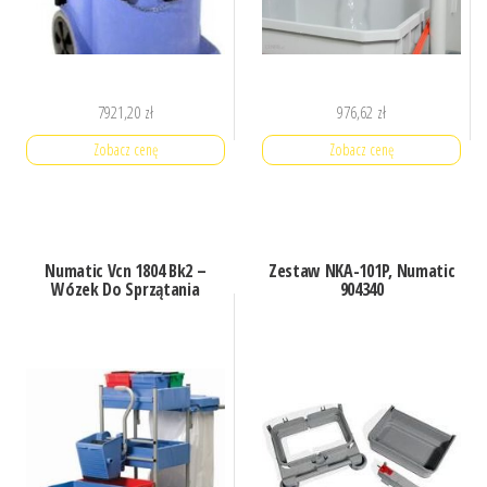
7921,20
zł
976,62
zł
Zobacz cenę
Zobacz cenę
Numatic Vcn 1804 Bk2 –
Zestaw NKA-101P, Numatic
Wózek Do Sprzątania
904340