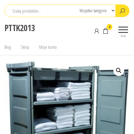
Przejdź
do
treści
PTTK2013
0
Menu
Blog
Sklep
Moje konto