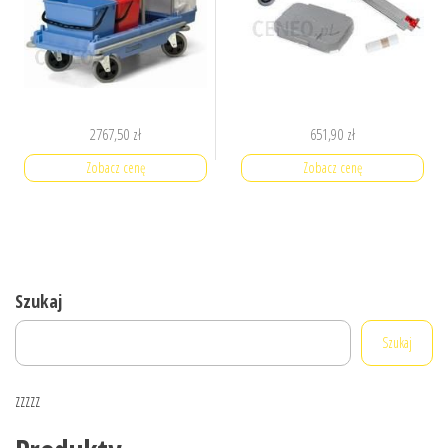
2767,50
zł
651,90
zł
Zobacz cenę
Zobacz cenę
Szukaj
Szukaj
zzzzz