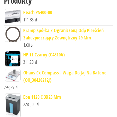
Produkty
Peach PS400-00
111,86
zł
Kramp Spółka Z Ograniczoną Odp Pierścień
Zabezpieczający Zewnętrzny 29 Mm
1,00
zł
HP 11 Czarny (C4810A)
311,28
zł
Ohaus Cx Compass - Waga Do Jaj Na Baterie
(OH_30428212J)
298,85
zł
Eba 1128 C 3X25 Mm
2281,00
zł