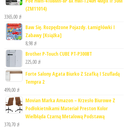
Poe Hwn-4108Mh-8P 8X Hwi-T240H 4Mpx Ir 30M
(ZM11014)
3365,00
zł
Baw Się. Rozpędzone Pojazdy. Łamigłówki I
Zabawy [Książka]
8,98
zł
Brother P-Touch CUBE PT-P300BT
225,00
zł
Forte Salony Agata Biurko Z Szafką I Szufladą
Tempra 2
499,00
zł
Movian Marka Amazon – Krzesło Biurowe Z
Podłokietnikami Materiał Preston Kolor
Wielbłąda Czarną Metalową Podstawą
370,70
zł