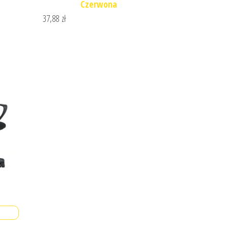
Czerwona
37,88
zł