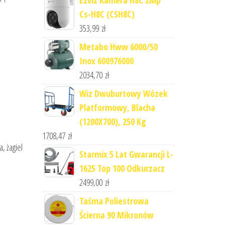
Ezviz Kamera H8C 2Mp
Cs-H8C (CSH8C)
353,99
zł
Metabo Hww 6000/50
Inox 600976000
2034,70
zł
Wiz Dwuburtowy Wózek
Platformowy, Blacha
(1200X700), 250 Kg
1708,47
zł
, żagiel
Starmix 5 Lat Gwarancji L-
1625 Top 100 Odkurzacz
2499,00
zł
Taśma Poliestrowa
Ścierna 90 Mikronów