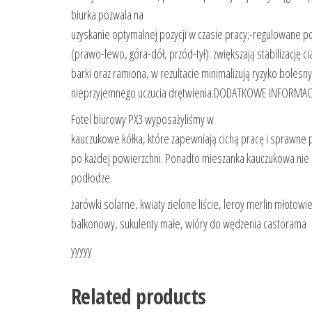
biurka pozwala na
uzyskanie optymalnej pozycji w czasie pracy;-regulowane po
(prawo-lewo, góra-dół, przód-tył): zwiększają stabilizację cia
barki oraz ramiona, w rezultacie minimalizują ryzyko bolesnyc
nieprzyjemnego uczucia drętwienia.DODATKOWE INFORMAC
Fotel biurowy PX3 wyposażyliśmy w
kauczukowe kółka, które zapewniają cichą pracę i sprawne p
po każdej powierzchni. Ponadto mieszanka kauczukowa nie 
podłodze.
żarówki solarne, kwiaty zielone liście, leroy merlin młotowie
balkonowy, sukulenty małe, wióry do wędzenia castorama
yyyyy
Related products