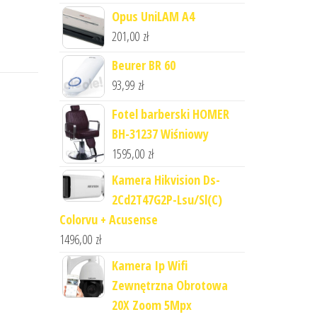
Opus UniLAM A4
201,00
zł
Beurer BR 60
93,99
zł
Fotel barberski HOMER
BH-31237 Wiśniowy
1595,00
zł
Kamera Hikvision Ds-
2Cd2T47G2P-Lsu/Sl(C)
Colorvu + Acusense
1496,00
zł
Kamera Ip Wifi
Zewnętrzna Obrotowa
20X Zoom 5Mpx