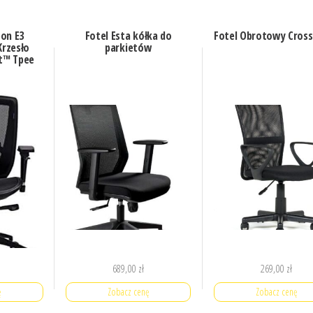
on E3
Fotel Esta kółka do
Fotel Obrotowy Cross
rzesło
parkietów
t™ Tpee
689,00
zł
269,00
zł
ę
Zobacz cenę
Zobacz cenę