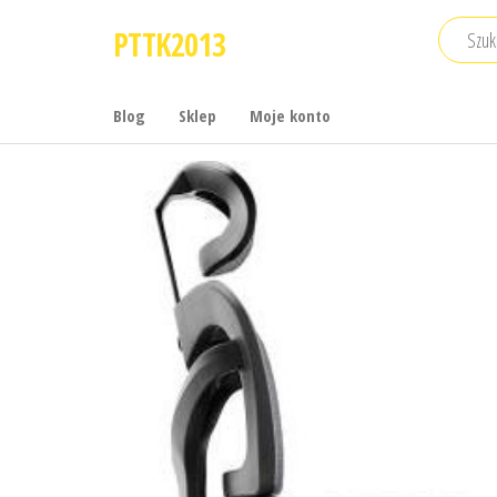
Przejdź
PTTK2013
do
treści
Blog
Sklep
Moje konto