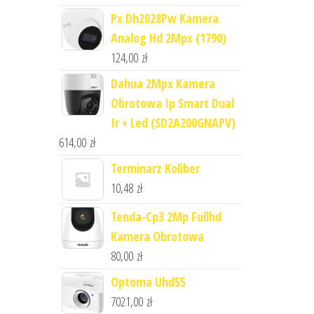
Px Dh2028Pw Kamera
Analog Hd 2Mpx (1790)
124,00
zł
Dahua 2Mpx Kamera
Obrotowa Ip Smart Dual
Ir + Led (SD2A200GNAPV)
614,00
zł
Terminarz Koliber
10,48
zł
Tenda-Cp3 2Mp Fullhd
Kamera Obrotowa
80,00
zł
Optoma Uhd55
7021,00
zł