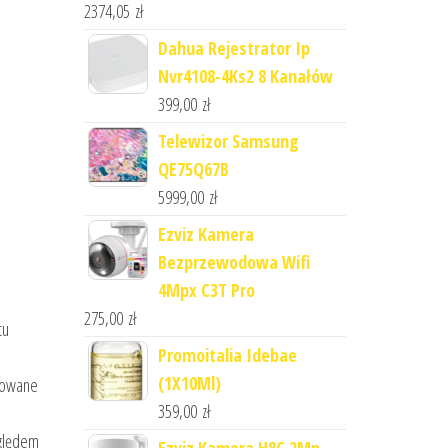
2374,05
zł
Dahua Rejestrator Ip
Nvr4108-4Ks2 8 Kanałów
399,00
zł
Telewizor Samsung
QE75Q67B
5999,00
zł
Ezviz Kamera
Bezprzewodowa Wifi
4Mpx C3T Pro
275,00
zł
tu
Promoitalia Idebae
(1X10Ml)
ulowane
359,00
zł
zględem