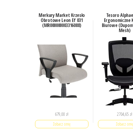
Merkury Market Krzesło
Tesoro Alphae
Obrotowe Leon Ef 031
Ergonomiczne K
(MR000000003316088)
Biurowe (Dupon
Mesh)
679,00
zł
2704,65
zł
Zobacz cenę
Zobacz cen