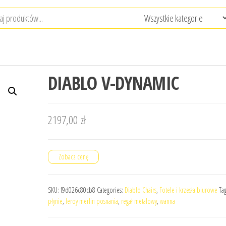
DIABLO V-DYNAMIC
2197,00
zł
Zobacz cenę
SKU:
f9d026c80cb8
Categories:
Diablo Chairs
,
Fotele i krzesła biurowe
Ta
płynie
,
leroy merlin posnania
,
regał metalowy
,
wanna