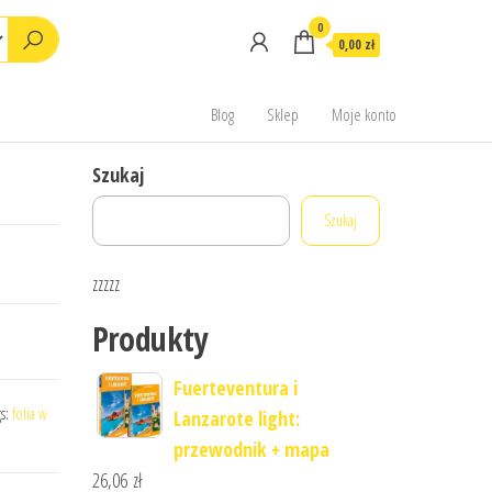
0
0,00 zł
Blog
Sklep
Moje konto
Szukaj
Szukaj
zzzzz
Produkty
Fuerteventura i
gs:
folia w
Lanzarote light:
przewodnik + mapa
26,06
zł