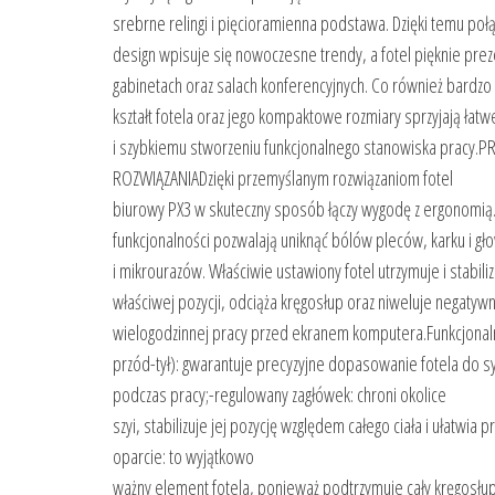
srebrne relingi i pięcioramienna podstawa. Dzięki temu połą
design wpisuje się nowoczesne trendy, a fotel pięknie prez
gabinetach oraz salach konferencyjnych. Co również bardzo 
kształt fotela oraz jego kompaktowe rozmiary sprzyjają łatwe
i szybkiemu stworzeniu funkcjonalnego stanowiska prac
ROZWIĄZANIADzięki przemyślanym rozwiązaniom fotel
biurowy PX3 w skuteczny sposób łączy wygodę z ergonomią
funkcjonalności pozwalają uniknąć bólów pleców, karku i gł
i mikrourazów. Właściwie ustawiony fotel utrzymuje i stabili
właściwej pozycji, odciąża kręgosłup oraz niweluje negatywn
wielogodzinnej pracy przed ekranem komputera.Funkcjonaln
przód-tył): gwarantuje precyzyjne dopasowanie fotela do sy
podczas pracy;-regulowany zagłówek: chroni okolice
szyi, stabilizuje jej pozycję względem całego ciała i ułatwi
oparcie: to wyjątkowo
ważny element fotela, ponieważ podtrzymuje cały kręgosłu