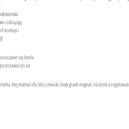
dłokietniki
ła i odciążają
h kontuzji i
JE
oruszanie się fotela
pozostawia rys na
rtarka, klej mamut obi, klej szewski, biały granit magnat, ościeżnica regulowana