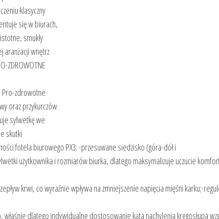
czeniu klasyczny
entuje się w biurach,
istotne, smukły
j aranżacji wnętrz
y.PRO-ZDROWOTNE
. Pro-zdrowotne
owy oraz przykurczów
zuje sylwetkę we
e skutki
ości fotela biurowego PX3: -przesuwane siedzisko (góra-dół i
lwetki użytkownika i rozmiarów biurka, dlatego maksymalizuje uczucie komfor
a przepływ krwi, co wyraźnie wpływa na zmniejszenie napięcia mięśni karku;-reg
p, właśnie dlatego indywidualne dostosowanie kąta nachylenia kręgosłupa w