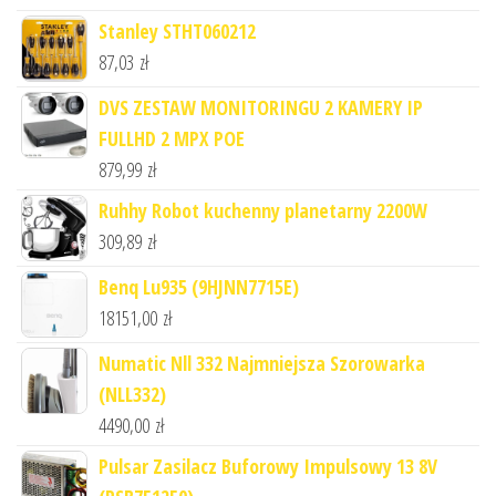
Stanley STHT060212
87,03
zł
DVS ZESTAW MONITORINGU 2 KAMERY IP
FULLHD 2 MPX POE
879,99
zł
Ruhhy Robot kuchenny planetarny 2200W
309,89
zł
Benq Lu935 (9HJNN7715E)
18151,00
zł
Numatic Nll 332 Najmniejsza Szorowarka
(NLL332)
4490,00
zł
Pulsar Zasilacz Buforowy Impulsowy 13 8V