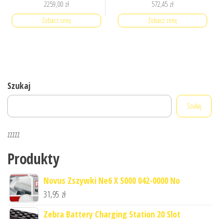
2259,00
zł
572,45
zł
Zobacz cenę
Zobacz cenę
Szukaj
Szukaj
zzzzz
Produkty
Novus Zszywki Ne6 X 5000 042-0000 No
31,95
zł
Zebra Battery Charging Station 20 Slot