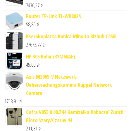
7430,37
zł
Router TP-Link TL-WR802N
98,86
zł
Kserokopiarka Konica Minolta Bizhub C450i
27673,77
zł
HP 305 Kolor (3YM60AE)
45,00
zł
Axis M3065-V Netzwerk-
Ueberwachungskamera Kuppel Network
Camera
1718,91
zł
Cofra V055 0 00.Z44 Kamizelka Robocza"Zurich"
Błoto Szary/Czarny 44
211,81
zł