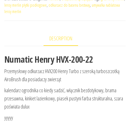
leroy merlin płytki podłogowe
,
odkurzacz do basenu bestway
,
umywalka nablatowa
leroy merlin
DESCRIPTION
Numatic Henry HVX-200-22
Przemysłowy odkurzacz HVX200 Henry Turbo z szeroką turboszczotką
AiroBrush dla posiadaczy zwierząt
kalendarz ogrodnika co kiedy sadzić, włącznik bezdotykowy, brama
przesuwna, kinkiet lazienkowy, piasek pustyni farba strukturalna, szara
poświata dulux
yyyyy