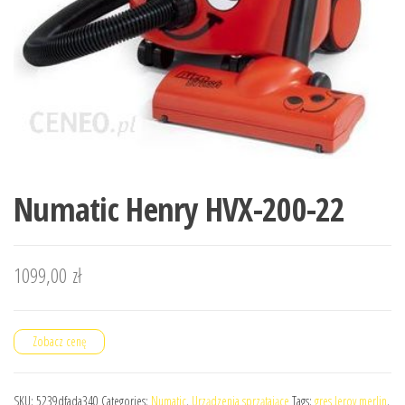
Numatic Henry HVX-200-22
1099,00
zł
Zobacz cenę
SKU:
5239dfada340
Categories:
Numatic
,
Urządzenia sprzątające
Tags:
gres leroy merlin
,