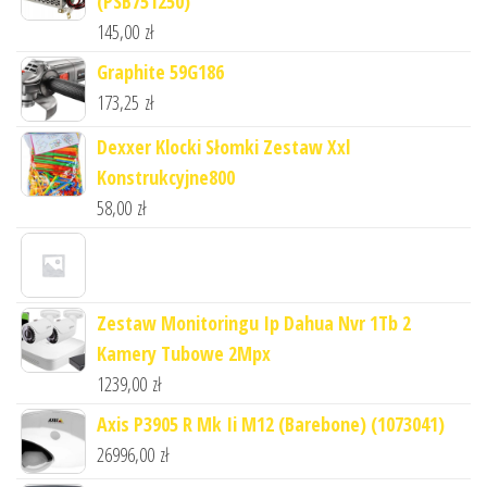
(PSB751250)
145,00
zł
Graphite 59G186
173,25
zł
Dexxer Klocki Słomki Zestaw Xxl
Konstrukcyjne800
58,00
zł
Zestaw Monitoringu Ip Dahua Nvr 1Tb 2
Kamery Tubowe 2Mpx
1239,00
zł
Axis P3905 R Mk Ii M12 (Barebone) (1073041)
26996,00
zł