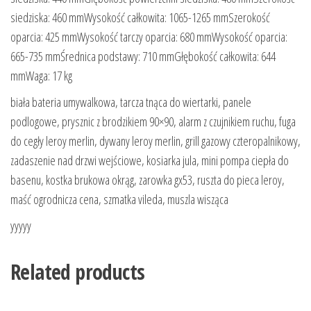
siedziska: 460 mmWysokość całkowita: 1065-1265 mmSzerokość
oparcia: 425 mmWysokość tarczy oparcia: 680 mmWysokość oparcia:
665-735 mmŚrednica podstawy: 710 mmGłębokość całkowita: 644
mmWaga: 17 kg
biała bateria umywalkowa, tarcza tnąca do wiertarki, panele
podlogowe, prysznic z brodzikiem 90×90, alarm z czujnikiem ruchu, fuga
do cegły leroy merlin, dywany leroy merlin, grill gazowy czteropalnikowy,
zadaszenie nad drzwi wejściowe, kosiarka jula, mini pompa ciepła do
basenu, kostka brukowa okrąg, zarowka gx53, ruszta do pieca leroy,
maść ogrodnicza cena, szmatka vileda, muszla wisząca
yyyyy
Related products