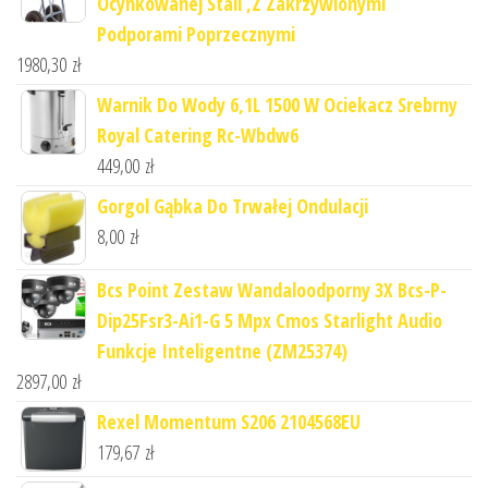
Ocynkowanej Stali ,Z Zakrzywionymi
Podporami Poprzecznymi
1980,30
zł
Warnik Do Wody 6,1L 1500 W Ociekacz Srebrny
Royal Catering Rc-Wbdw6
449,00
zł
Gorgol Gąbka Do Trwałej Ondulacji
8,00
zł
Bcs Point Zestaw Wandaloodporny 3X Bcs-P-
Dip25Fsr3-Ai1-G 5 Mpx Cmos Starlight Audio
Funkcje Inteligentne (ZM25374)
2897,00
zł
Rexel Momentum S206 2104568EU
179,67
zł