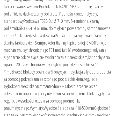
tapicerowane, wysokiePodłokietniki R42U1-SB2: 2D, ramię: czarny
poliamid, nakładka: czarny poliuretanPodnośnik pneumatyczny,
standardowyPodstawa TS25-BL: Ø 710 mm, 5-ramienna, czarny
poliamidKółka ESH: Ø 65 mm, do miękkich powierzchni, samohamowne,
czarnePianka siedziska: wylewanaPianka oparcia: wylewanaGatunek
tkaniny tapicerskiej : SempreKolor tkaniny tapicerskiej: SM01Funkcje
mechanizmu synchronicznego FST:możliwość swobodnego kołysania
sięoparcie odchylające się synchronicznie z siedziskiem,kąt odchylenia
oparcia 20 ° zsynchronizowany z kątem pochylenia siedziska 11
°,możliwość blokady oparcia w 5 pozycjach,regulacja siły oporu oparcia
za pomocą pokrętła umieszczonego pod siedziskiem,regulacja
głębokości siedziska 50 mmAnti-Shock – zabezpieczenie przed
uderzeniem oparcia w plecy użytkownika po zwolnieniu blokady,płynna
regulacja wysokości krzesła za pomocą podnośnika
pneumatycznego.Wymiary:Wysokość siedziska: 410-530 mmGłębokość
siedziska: 440 mmGłębokość powierzchni siedziska: 480 mmSzerokość