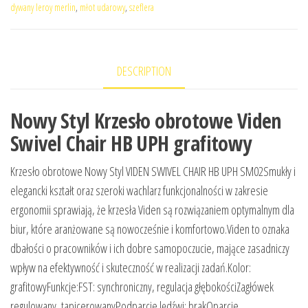
dywany leroy merlin
,
młot udarowy
,
szeflera
DESCRIPTION
Nowy Styl Krzesło obrotowe Viden
Swivel Chair HB UPH grafitowy
Krzesło obrotowe Nowy Styl VIDEN SWIVEL CHAIR HB UPH SM02Smukły i
elegancki kształt oraz szeroki wachlarz funkcjonalności w zakresie
ergonomii sprawiają, że krzesła Viden są rozwiązaniem optymalnym dla
biur, które aranżowane są nowocześnie i komfortowo.Viden to oznaka
dbałości o pracowników i ich dobre samopoczucie, mające zasadniczy
wpływ na efektywność i skuteczność w realizacji zadań.Kolor:
grafitowyFunkcje:FST: synchroniczny, regulacja głębokościZagłówek
regulowany, tapicerowanyPodparcie lędźwi: brakOparcie