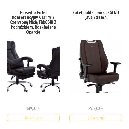
Giosedio Fotel
Fotel noblechairs LEGEND
Konferencyjny Czarny Z
Java Edition
Czerwoną Nicią Fbk004R Z
Podnóżkiem, Rozkładane
Oparcie
619,00
zł
2598,00
zł
Zobacz cenę
Zobacz cenę