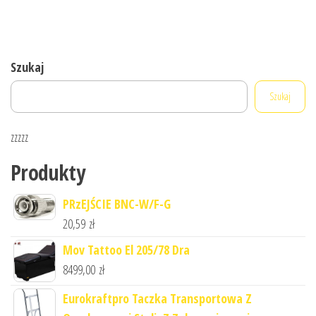
Szukaj
Szukaj
zzzzz
Produkty
PRzEJŚCIE BNC-W/F-G
20,59
zł
Mov Tattoo El 205/78 Dra
8499,00
zł
Eurokraftpro Taczka Transportowa Z