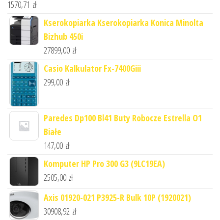
1570,71
zł
Kserokopiarka Kserokopiarka Konica Minolta
Bizhub 450i
27899,00
zł
Casio Kalkulator Fx-7400Giii
299,00
zł
Paredes Dp100 Bl41 Buty Robocze Estrella O1
Białe
147,00
zł
Komputer HP Pro 300 G3 (9LC19EA)
2505,00
zł
Axis 01920-021 P3925-R Bulk 10P (1920021)
30908,92
zł