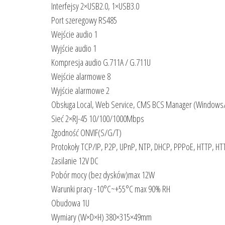
Interfejsy 2×USB2.0, 1×USB3.0
Port szeregowy RS485
Wejście audio 1
Wyjście audio 1
Kompresja audio G.711A / G.711U
Wejście alarmowe 8
Wyjście alarmowe 2
Obsługa Local, Web Service, CMS BCS Manager (Windows/
Sieć 2×RJ-45 10/100/1000Mbps
Zgodność ONVIF(S/G/T)
Protokoły TCP/IP, P2P, UPnP, NTP, DHCP, PPPoE, HTTP, 
Zasilanie 12V DC
Pobór mocy (bez dysków)max 12W
Warunki pracy -10°C~+55°C max 90% RH
Obudowa 1U
Wymiary (W×D×H) 380×315×49mm