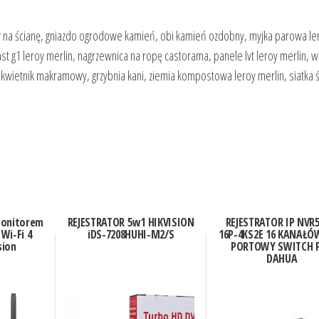
y na ścianę, gniazdo ogrodowe kamień, obi kamień ozdobny, myjka parowa le
fast g1 leroy merlin, nagrzewnica na ropę castorama, panele lvt leroy merlin, 
, kwietnik makramowy, grzybnia kani, ziemia kompostowa leroy merlin, siatka ś
Monitorem
REJESTRATOR 5w1 HIKVISION
REJESTRATOR IP NVR5
Wi-Fi 4
iDS-7208HUHI-M2/S
16P-4KS2E 16 KANAŁÓ
sion
PORTOWY SWITCH 
DAHUA