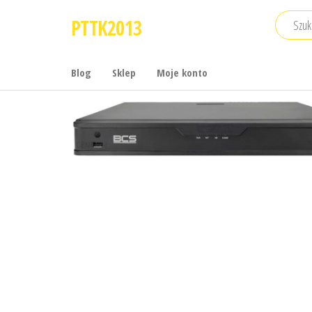
Przejdź
PTTK2013
do
treści
Blog
Sklep
Moje konto