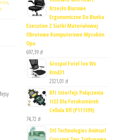
wójny
,
Krzesło Biurowe
k
Ergonomiczne Do Biurka
Executive Z Siatki Materiałowej
Obrotowe Komputerowe Wysokim
Opa
697,39
zł
Grospol Fotel Ioo Ws
Kmd31
2321,01
zł
Bft Interfejs Połączenia
fejsy
It23 Dla Fotokomórek
Cellula Rfl (P111399)
74,72
zł
Otl Technologies Animarl
Crossing Tws Turkusowa