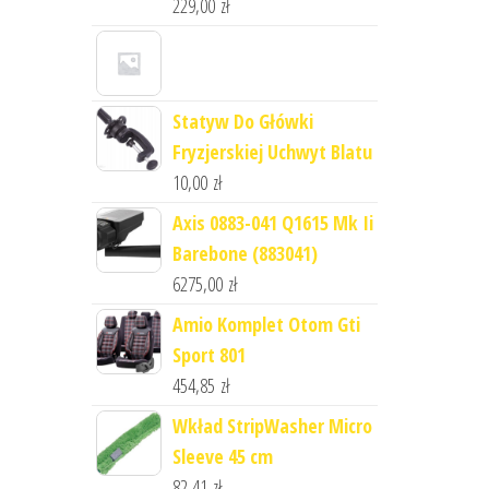
229,00
zł
Statyw Do Główki
Fryzjerskiej Uchwyt Blatu
10,00
zł
Axis 0883-041 Q1615 Mk Ii
Barebone (883041)
6275,00
zł
Amio Komplet Otom Gti
Sport 801
454,85
zł
Wkład StripWasher Micro
Sleeve 45 cm
82,41
zł