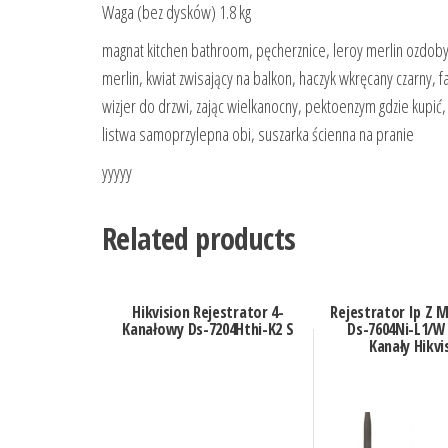
Waga (bez dysków) 1.8 kg
magnat kitchen bathroom, pęcherznice, leroy merlin ozdob
merlin, kwiat zwisający na balkon, haczyk wkręcany czarny, 
wizjer do drzwi, zając wielkanocny, pektoenzym gdzie kupić
listwa samoprzylepna obi, suszarka ścienna na pranie
yyyyy
Related products
Hikvision Rejestrator 4-
Rejestrator Ip Z 
Kanałowy Ds-7204Hthi-K2 S
Ds-7604Ni-L1/W 
Kanały Hikvi