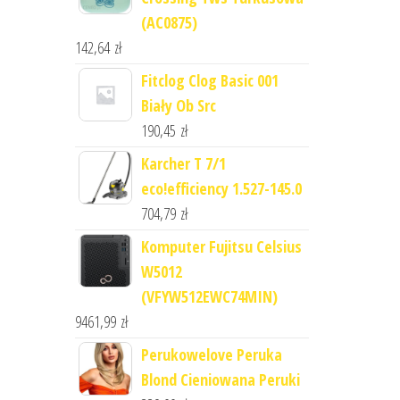
(AC0875)
142,64
zł
Fitclog Clog Basic 001
Biały Ob Src
190,45
zł
Karcher T 7/1
eco!efficiency 1.527-145.0
704,79
zł
Komputer Fujitsu Celsius
W5012
(VFYW512EWC74MIN)
9461,99
zł
Perukowelove Peruka
Blond Cieniowana Peruki