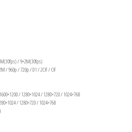
4M(30fps) / 9×2M(30fps)
 / 960p / 720p / D1 / 2CIF / CIF
 1600×1200 / 1280×1024 / 1280×720 / 1024×768
1280×1024 / 1280×720 / 1024×768
)