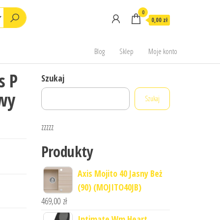
0
0,00 zł
Blog
Sklep
Moje konto
s P
Szukaj
owy
Szukaj
zzzzz
Produkty
Axis Mojito 40 Jasny Beż
(90) (MOJITO40JB)
469,00
zł
Intimate Wm Heart