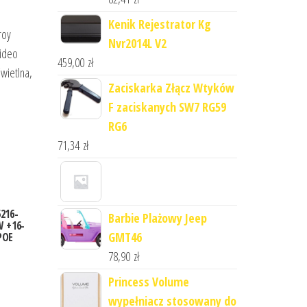
Kenik Rejestrator Kg
roy
Nvr2014L V2
wideo
459,00
zł
wietlna,
Zaciskarka Złącz Wtyków
F zaciskanych SW7 RG59
RG6
71,34
zł
216-
Barbie Plażowy Jeep
W +16-
GMT46
POE
78,90
zł
Princess Volume
wypełniacz stosowany do