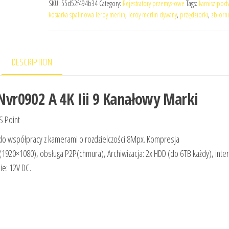
SKU:
55d52f494b34
Category:
Rejestratory przemysłowe
Tags:
karnisz pod
kosiarka spalinowa leroy merlin
,
leroy merlin dywany
,
przędziorki
,
zbiorni
DESCRIPTION
 Nvr0902 A 4K Iii 9 Kanałowy Marki
S Point
 do współpracy z kamerami o rozdzielczości 8Mpx. Kompresja
920×1080), obsługa P2P(chmura), Archiwizacja: 2x HDD (do 6TB każdy), inter
ie: 12V DC.