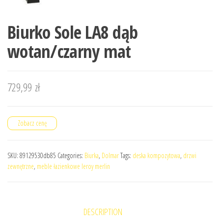
Biurko Sole LA8 dąb
wotan/czarny mat
729,99
zł
Zobacz cenę
SKU:
89129530db85
Categories:
Biurka
,
Dolmar
Tags:
deska kompozytowa
,
drzwi
zewnętrzne
,
meble łazienkowe leroy merlin
DESCRIPTION