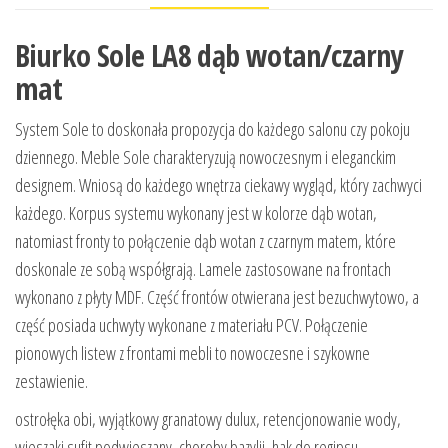
Biurko Sole LA8 dąb wotan/czarny
mat
System Sole to doskonała propozycja do każdego salonu czy pokoju
dziennego. Meble Sole charakteryzują nowoczesnym i eleganckim
designem. Wniosą do każdego wnętrza ciekawy wygląd, który zachwyci
każdego. Korpus systemu wykonany jest w kolorze dąb wotan,
natomiast fronty to połączenie dąb wotan z czarnym matem, które
doskonale ze sobą współgrają. Lamele zastosowane na frontach
wykonano z płyty MDF. Część frontów otwierana jest bezuchwytowo, a
część posiada uchwyty wykonane z materiału PCV. Połączenie
pionowych listew z frontami mebli to nowoczesne i szykowne
zestawienie.
ostrołęka obi, wyjątkowy granatowy dulux, retencjonowanie wody,
wieszaki sufit podwieszany, choroby bazylii, hak do regipsu,