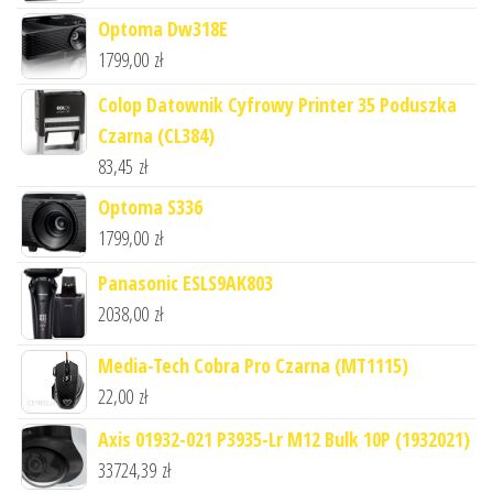
Optoma Dw318E
1799,00
zł
Colop Datownik Cyfrowy Printer 35 Poduszka
Czarna (CL384)
83,45
zł
Optoma S336
1799,00
zł
Panasonic ESLS9AK803
2038,00
zł
Media-Tech Cobra Pro Czarna (MT1115)
22,00
zł
Axis 01932-021 P3935-Lr M12 Bulk 10P (1932021)
33724,39
zł