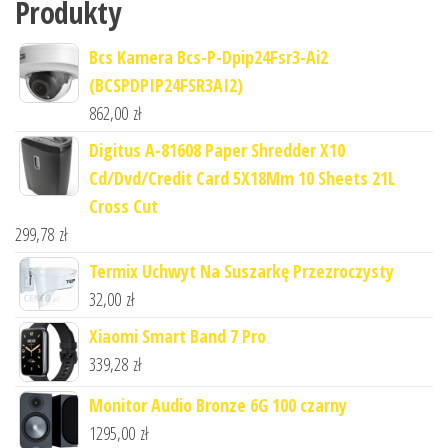
Produkty
Bcs Kamera Bcs-P-Dpip24Fsr3-Ai2
(BCSPDPIP24FSR3AI2)
862,00
zł
Digitus A-81608 Paper Shredder X10
Cd/Dvd/Credit Card 5X18Mm 10 Sheets 21L
Cross Cut
299,78
zł
Termix Uchwyt Na Suszarkę Przezroczysty
32,00
zł
Xiaomi Smart Band 7 Pro
339,28
zł
Monitor Audio Bronze 6G 100 czarny
1295,00
zł