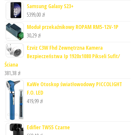
Samsung Galaxy S23+
5399,00
zł
Moduł przekaźnikowy ROPAM RM5-12V-1P
30,29
zł
Ezviz C3W Fhd Zewnętrzna Kamera
Bezpieczeństwa Ip 1920x1080 Pikseli Sufit/
Ściana
381,38
zł
KaWe Otoskop światłowodowy PICCOLIGHT
F.O. LED
419,99
zł
Edifier TWS5 Czarne