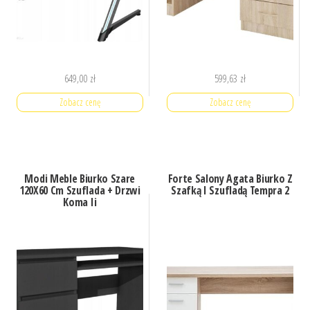
649,00
zł
599,63
zł
Zobacz cenę
Zobacz cenę
Modi Meble Biurko Szare
Forte Salony Agata Biurko Z
120X60 Cm Szuflada + Drzwi
Szafką I Szufladą Tempra 2
Koma Ii