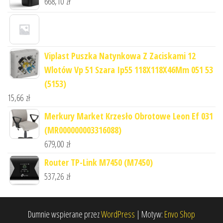
668,10
zł
Viplast Puszka Natynkowa Z Zaciskami 12
Wlotów Vp 51 Szara Ip55 118X118X46Mm 051 53
(5153)
15,66
zł
Merkury Market Krzesło Obrotowe Leon Ef 031
(MR000000003316088)
679,00
zł
Router TP-Link M7450 (M7450)
537,26
zł
Dumnie wspierane przez
WordPress
|
Motyw:
Envo Shop