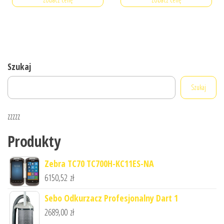
Szukaj
Szukaj
zzzzz
Produkty
Zebra TC70 TC700H-KC11ES-NA
6150,52
zł
Sebo Odkurzacz Profesjonalny Dart 1
2689,00
zł