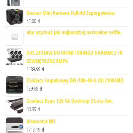
Dexxer Mini Kamera Full Hd Szpiegowska
45,00
zł
aby uzyskać jak najbardziej naturalne selfie.
DVS ZESTAW DO MONITORINGU 6 KAMER Z IR
ZEWNĘTRZNE 5MPX
1189,99
zł
Zasilacz Impulsowy Dl2-100-48-U (DL210048U)
139,88
zł
Zasilacz Espe 12V 5A Desktop 3 Lata Gw.
88,99
zł
Viewsonic M1
1713,19
zł