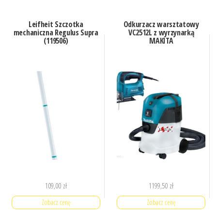
Leifheit Szczotka
Odkurzacz warsztatowy
mechaniczna Regulus Supra
VC2512L z wyrzynarką
(119506)
MAKITA
109,00
zł
1199,50
zł
Zobacz cenę
Zobacz cenę