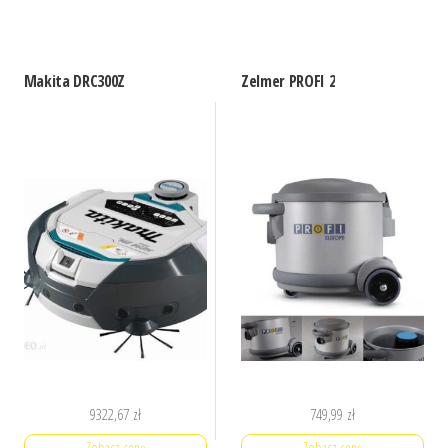
Makita DRC300Z
Zelmer PROFI 2
9322,67
zł
749,99
zł
Zobacz cenę
Zobacz cenę