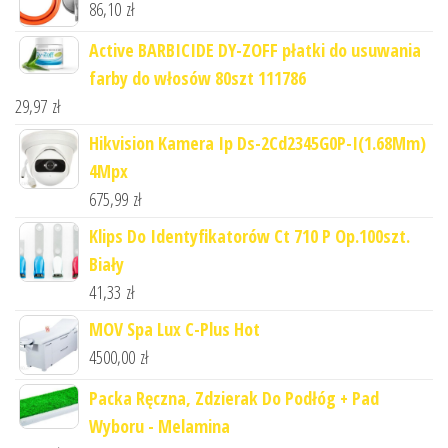
86,10
zł
Active BARBICIDE DY-ZOFF płatki do usuwania
farby do włosów 80szt 111786
29,97
zł
Hikvision Kamera Ip Ds-2Cd2345G0P-I(1.68Mm)
4Mpx
675,99
zł
Klips Do Identyfikatorów Ct 710 P Op.100szt.
Biały
41,33
zł
MOV Spa Lux C-Plus Hot
4500,00
zł
Packa Ręczna, Zdzierak Do Podłóg + Pad
Wyboru - Melamina