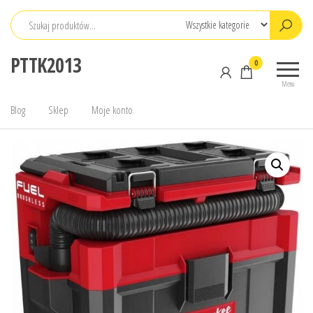
Przejdź
do
treści
PTTK2013
0
Menu
Blog
Sklep
Moje konto