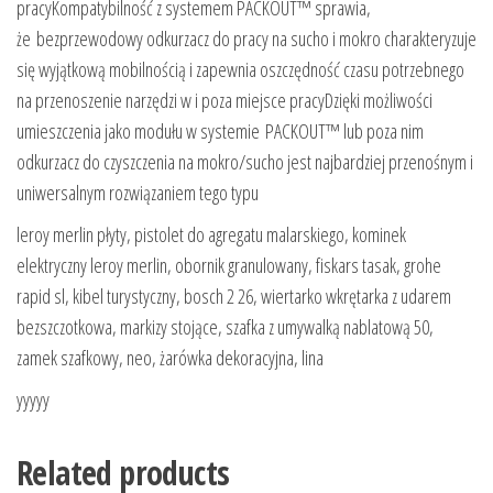
pracyKompatybilność z systemem PACKOUT™ sprawia,
że bezprzewodowy odkurzacz do pracy na sucho i mokro charakteryzuje
się wyjątkową mobilnością i zapewnia oszczędność czasu potrzebnego
na przenoszenie narzędzi w i poza miejsce pracyDzięki możliwości
umieszczenia jako modułu w systemie PACKOUT™ lub poza nim
odkurzacz do czyszczenia na mokro/sucho jest najbardziej przenośnym i
uniwersalnym rozwiązaniem tego typu
leroy merlin płyty, pistolet do agregatu malarskiego, kominek
elektryczny leroy merlin, obornik granulowany, fiskars tasak, grohe
rapid sl, kibel turystyczny, bosch 2 26, wiertarko wkrętarka z udarem
bezszczotkowa, markizy stojące, szafka z umywalką nablatową 50,
zamek szafkowy, neo, żarówka dekoracyjna, lina
yyyyy
Related products