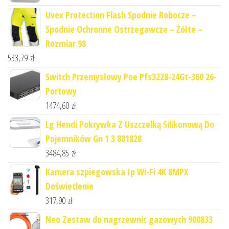
Uvex Protection Flash Spodnie Robocze –
Spodnie Ochronne Ostrzegawcze – Żółte –
Rozmiar 98
533,79
zł
Switch Przemysłowy Poe Pfs3228-24Gt-360 26-
Portowy
1474,60
zł
Lg Hendi Pokrywka Z Uszczelką Silikonową Do
Pojemników Gn 1 3 881828
3484,85
zł
Kamera szpiegowska Ip Wi-Fi 4K 8MPX
Doświetlenie
317,90
zł
Neo Zestaw do nagrzewnic gazowych 900833