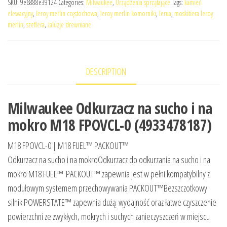
SKU:
9e6888e39124
Categories:
Milwaukee
,
Urządzenia sprzątające
Tags:
kamień
elewacyjny
,
leroy merlin częstochowa
,
leroy merlin komorniki
,
lerua
,
moskitiera leroy
merlin
,
szeflera
,
żaluzje drewniane
DESCRIPTION
Milwaukee Odkurzacz na sucho i na
mokro M18 FPOVCL-0 (4933478187)
M18 FPOVCL-0 | M18 FUEL™ PACKOUT™
Odkurzacz na sucho i na mokroOdkurzacz do odkurzania na sucho i na
mokro M18 FUEL™ PACKOUT™ zapewnia jest w pełni kompatybilny z
modułowym systemem przechowywania PACKOUT™Bezszczotkowy
silnik POWERSTATE™ zapewnia dużą wydajność oraz łatwe czyszczenie
powierzchni ze zwykłych, mokrych i suchych zanieczyszczeń w miejscu