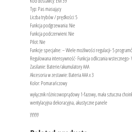
Kod dostawcy: EM 39
Typ: Pas masujący
Liczba trybów / prędkości: 5
Funkcja podgrzewania: Nie
Funkcja podczerwieni: Nie
Pilot: Nie
Funkcje specjalne: – Wiele możliwości regulacji- 5 progr
Regulowana intensywność- Funkcja odliczania wstecznego- W
Zasilanie: Baterie/akumulatory AAA
Akcesoria w zestawie: Bateria AAA x 3
Kolor: Pomarańczowy
wyłącznik różnicowoprądowy 1-fazowy, mała sztuczna choinka,
wentylacyjna dekoracyjna, akustyczne panele
yyyyy