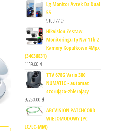
Lg Monitor Avtek Ds Dual
55
9100,77
zł
Hikvision Zestaw
Monitoringu Ip Nvr 1Tb 2
Kamery Kopułkowe 4Mpx
(34036831)
1139,00
zł
TTV 678G Vario 300
NUMATIC - automat
szorująco-zbierający
92250,00
zł
ABCVISION PATCHCORD
WIELOMODOWY (PC-
LC/LC-MM)