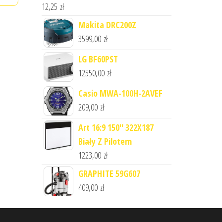
12,25
zł
Makita DRC200Z
3599,00
zł
LG BF60PST
12550,00
zł
Casio MWA-100H-2AVEF
209,00
zł
Art 16:9 150'' 322X187
Biały Z Pilotem
1223,00
zł
GRAPHITE 59G607
409,00
zł