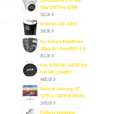
Dahua Kamera Dh-Hac-
Hdw1200Tlmq-0280B
342,00
zł
Activejet ASH-1201D
268,90
zł
Bcs Kamera Kopułkowa
2Mpix Bcs-Dmq4203Ir3-G
452,00
zł
Axis 02304 001 Ta4702 Key
Fob 50P (2304001)
4405,00
zł
Monitor Samsung 34''
CJ791 (LC34J791WTRXEN)
2699,00
zł
Etykiety termiczne