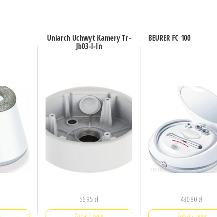
Uniarch Uchwyt Kamery Tr-
BEURER FC 100
Jb03-I-In
56,95
zł
430,80
zł
ę
Zobacz cenę
Zobacz cenę