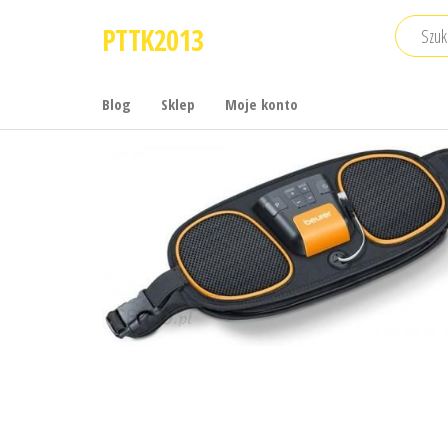
Przejdź
PTTK2013
do
treści
Blog
Sklep
Moje konto