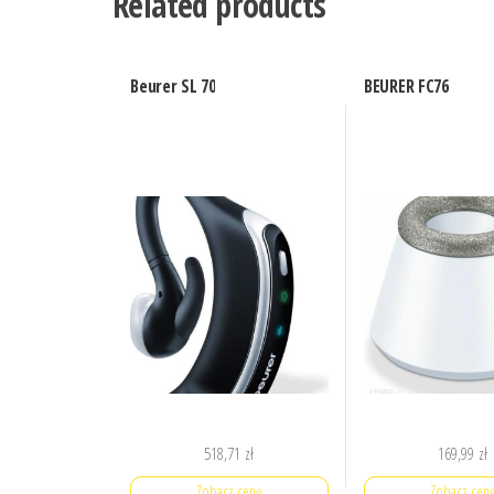
Related products
Beurer SL 70
BEURER FC76
518,71
zł
169,99
zł
Zobacz cenę
Zobacz cen