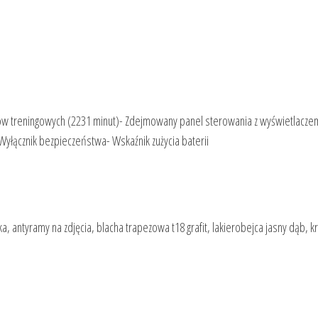
amów treningowych (2231 minut)- Zdejmowany panel sterowania z wyświetlacze
yłącznik bezpieczeństwa- Wskaźnik zużycia baterii
 antyramy na zdjęcia, blacha trapezowa t18 grafit, lakierobejca jasny dąb, k