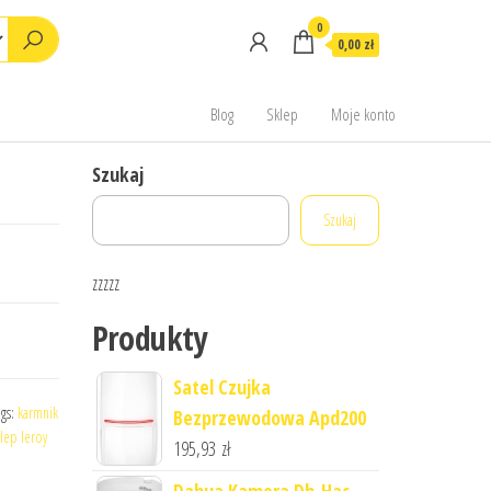
0
0,00 zł
Blog
Sklep
Moje konto
Szukaj
Szukaj
zzzzz
Produkty
Satel Czujka
ags:
karmnik
Bezprzewodowa Apd200
klep leroy
195,93
zł