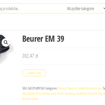
Beurer EM 39
202,47
zł
Zobacz cenę
SKU:
0a53f1d991b9
Categories:
Beurer
,
Masażery i platformy wibracyjne
T
dla ptaków leroy merlin
,
leroy merlin świdnica
,
moskitiera leroy merlin
,
s
merlin
,
wanna