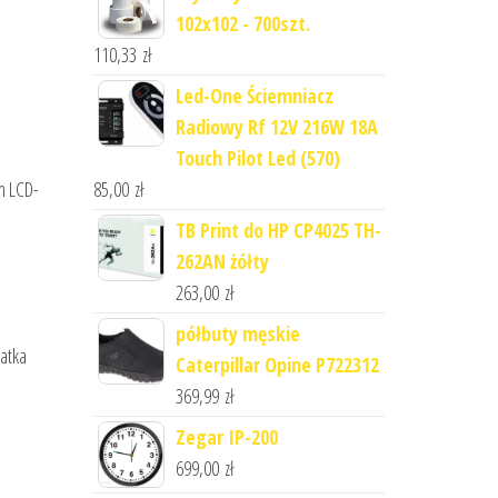
102x102 - 700szt.
110,33
zł
Led-One Ściemniacz
Radiowy Rf 12V 216W 18A
Touch Pilot Led (570)
85,00
zł
m LCD-
TB Print do HP CP4025 TH-
262AN żółty
263,00
zł
półbuty męskie
ratka
Caterpillar Opine P722312
369,99
zł
Zegar IP-200
699,00
zł