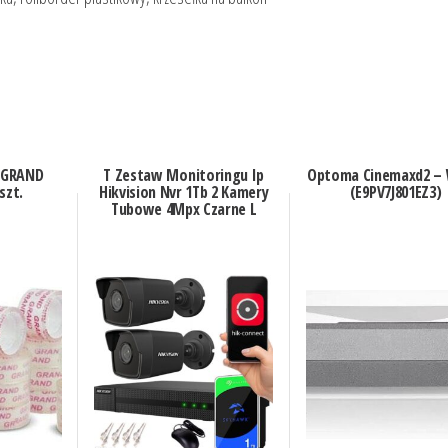
 GRAND
T Zestaw Monitoringu Ip
Optoma Cinemaxd2 – 
szt.
Hikvision Nvr 1Tb 2 Kamery
(E9PV7J801EZ3)
Tubowe 4Mpx Czarne L