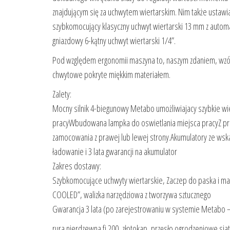
znajdującym się za uchwytem wiertarskim. Nim także ustaw
szybkomocujący klasyczny uchwyt wiertarski 13 mm z auto
gniazdowy 6-kątny uchwyt wiertarski 1/4”.
Pod względem ergonomii maszyna to, naszym zdaniem, wzór 
chwytowe pokryte miękkim materiałem.
Zalety:
Mocny silnik 4-biegunowy Metabo umożliwiajacy szybkie 
pracyWbudowana lampka do oswietlania miejsca pracyZ pr
zamocowania z prawej lub lewej strony.Akumulatory ze wsk
ładowanie i 3 lata gwarancji na akumulator
Zakres dostawy:
Szybkomocujące uchwyty wiertarskie, Zaczep do paska i mag
COOLED”, walizka narzędziowa z tworzywa sztucznego
Gwarancja 3 lata (po zarejestrowaniu w systemie Metabo – z
rura nierdzewna fi 200, złotokap, przęsło ogrodzeniowe siat