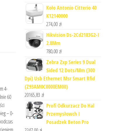
Koło Antonio Citterio 40
K12140000
274,00
zł
Hikvision Ds-2Cd2183G2-I
2.8Mm
780,00
zł
Zebra Zxp Series 9 Dual
Sided 12 Dots/Mm (300
Dpi) Usb Ethernet Msr Smart Rfid
(Z93AM0C0000EM00)
im 4-
20165,83
zł
lnie 60
ści
Profi Odkurzacz Do Hal
ieg – 0-
Przemysłowch I
 podczas
Posadzek Beton Pro
ścieniem
2247,00
zł