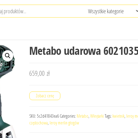
Metabo udarowa 602103
659,00
zł
Zobacz cenę
SKU:
5c2d41843ea6
Categories:
Metabo
,
Wkrętarki
Tags:
kwietnik
,
leroy m
częstochowa
,
leroy merlin głogów