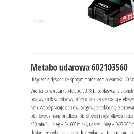
Metabo udarowa 602103560
Urządzenie dysponuje sporym momentem o wartości 60 Nm i
Wiertarko-wkrętarka Metabo SB 18 LT to klasycznie skons
polowy silnik szczotkowy, który odznacza się sporą efekt
Nm). Współpracuje on z dwubiegową przekładnią. Sterowan
obudowy. Zmiany prędkości obrotowej i częstotliwości udar
450 min-1, II bieg – 0-1600 min-1, udary: II bieg – 0-27.2
dokładnego wkręcania służy do regulacji wartości momentu