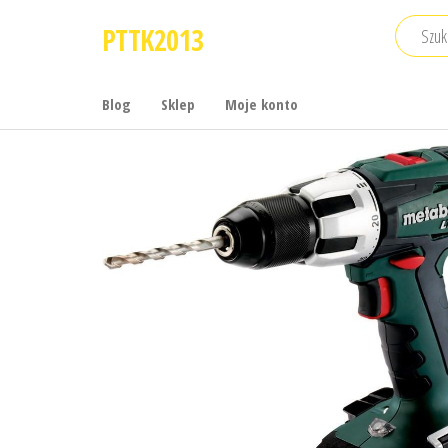
Przejdź
PTTK2013
do
treści
Blog
Sklep
Moje konto