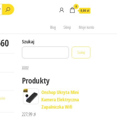
0
0,00 zł
Blog
Sklep
Moje konto
560
Szukaj
Szukaj
zzzzz
Produkty
Onshop Ukryta Mini
erlin
Kamera Elektryczna
Zapalniczka Wifi
227,99
zł