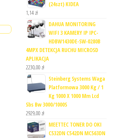
(24szt) KIDEA
1,14
zł
DAHUA MONITORING
WIFI 3 KAMERY IP IPC-
HDBW1430DE-SW-0280B
4MPX DETEKCJA RUCHU MICROSD
APLIKACJA
2230,00
zł
Steinberg Systems Waga
Platformowa 3000 Kg / 1
Kg 1000 X 1000 Mm Lcd
Sbs Bw 3000/1000S
2929,00
zł
MEETTEC TONER DO OKI
C532DN C542DN MC563DN