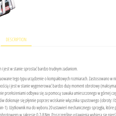
DESCRIPTION
 jest w stanie sprostać bardzo trudnym zadaniom.
truowane tego typu urządzenie o kompaktowych rozmiarach. Zastosowano w n
ywnością i jest w stanie wygenerować bardzo duży moment obrotowy (maksyma
ie przełożeniami odbywa się za pomocą suwaka umieszczonego w górnej czę
ów dokonuje się płynnie poprzez wciskanie włącznika spustowego (obroty: I b
00 min-1). Użytkownik ma do wyboru 20 ustawień mechanicznego sprzęgła, które
 obrotowego w zakresie 0,7-8 Nm. Poszczególne ustawienia wybiera się pier