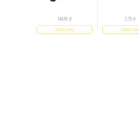
144,99
zł
3,75
zł
Zobacz cenę
Zobacz cen