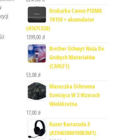
w
Drukarka Canon PIXMA
zycji
TR150 + akumulator
(4167C026)
ści
1399,00
zł
Brother Uchwyt Noża Do
Grubych Materiałów
(CAHLF1)
53,08
zł
Maseczka Ochronna
Dzeicięca W 3 Wzorach
Wielokrotna
17,00
zł
Razer Barracuda X
(RZ0403800100R3M1)