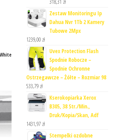
318,31
zł
Zestaw Monitoringu Ip
Dahua Nvr 1Tb 2 Kamery
Tubowe 2Mpx
1239,00
zł
Uvex Protection Flash
White
Spodnie Robocze –
Spodnie Ochronne
Ostrzegawcze – Żółte – Rozmiar 98
533,79
zł
Kserokopiarka Xerox
B305, 38 Str./Min.,
Druk/Kopia/Skan, Adf
1431,97
zł
Stempelki ozdobne