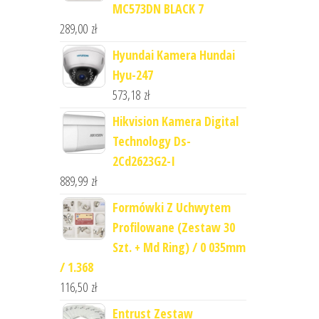
MC573DN BLACK 7
289,00
zł
Hyundai Kamera Hundai
Hyu-247
573,18
zł
Hikvision Kamera Digital
Technology Ds-
2Cd2623G2-I
889,99
zł
Formówki Z Uchwytem
Profilowane (Zestaw 30
Szt. + Md Ring) / 0 035mm
/ 1.368
116,50
zł
Entrust Zestaw