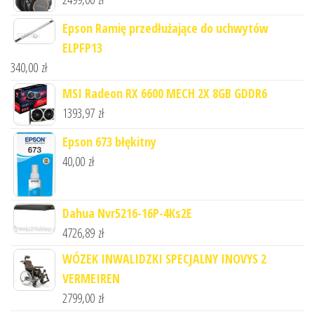
Epson Ramię przedłużające do uchwytów
ELPFP13
340,00
zł
MSI Radeon RX 6600 MECH 2X 8GB GDDR6
1393,97
zł
Epson 673 błękitny
40,00
zł
Dahua Nvr5216-16P-4Ks2E
4726,89
zł
WÓZEK INWALIDZKI SPECJALNY INOVYS 2
VERMEIREN
2799,00
zł