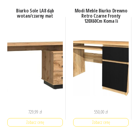
Biurko Sole LA8 dąb
Modi Meble Biurko Drewno
wotan/czarny mat
Retro Czarne Fronty
120X60Cm Koma Ii
729,99
zł
550,00
zł
Zobacz cenę
Zobacz cenę