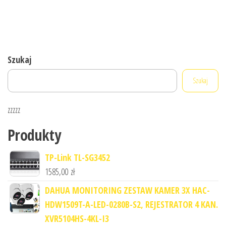
Szukaj
Szukaj
zzzzz
Produkty
TP-Link TL-SG3452
1585,00
zł
DAHUA MONITORING ZESTAW KAMER 3X HAC-
HDW1509T-A-LED-0280B-S2, REJESTRATOR 4 KAN.
XVR5104HS-4KL-I3