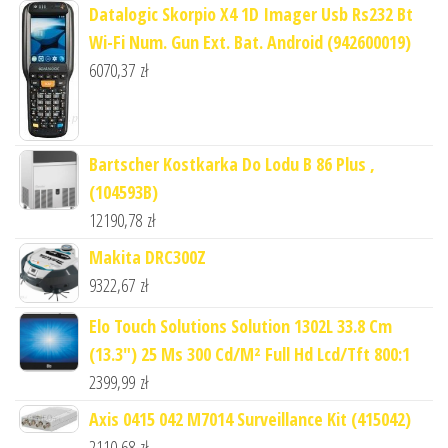
Datalogic Skorpio X4 1D Imager Usb Rs232 Bt
Wi-Fi Num. Gun Ext. Bat. Android (942600019)
6070,37
zł
Bartscher Kostkarka Do Lodu B 86 Plus ,
(104593B)
12190,78
zł
Makita DRC300Z
9322,67
zł
Elo Touch Solutions Solution 1302L 33.8 Cm
(13.3") 25 Ms 300 Cd/M² Full Hd Lcd/Tft 800:1
2399,99
zł
Axis 0415 042 M7014 Surveillance Kit (415042)
2110,68
zł