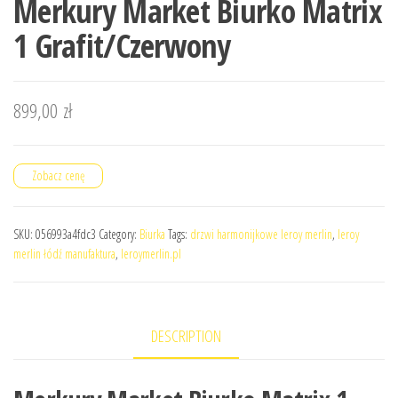
Merkury Market Biurko Matrix
1 Grafit/Czerwony
899,00
zł
Zobacz cenę
SKU:
056993a4fdc3
Category:
Biurka
Tags:
drzwi harmonijkowe leroy merlin
,
leroy
merlin łódź manufaktura
,
leroymerlin.pl
DESCRIPTION