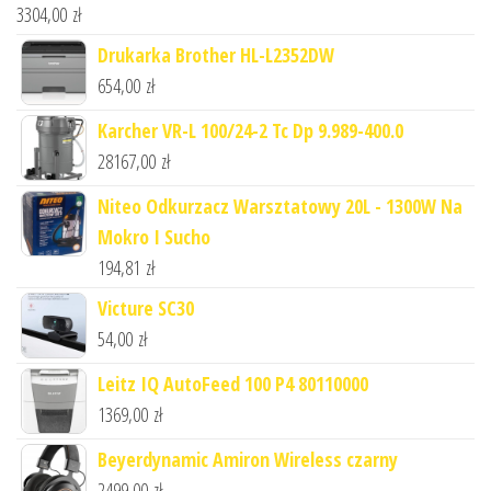
3304,00
zł
Drukarka Brother HL-L2352DW
654,00
zł
Karcher VR-L 100/24-2 Tc Dp 9.989-400.0
28167,00
zł
Niteo Odkurzacz Warsztatowy 20L - 1300W Na
Mokro I Sucho
194,81
zł
Victure SC30
54,00
zł
Leitz IQ AutoFeed 100 P4 80110000
1369,00
zł
Beyerdynamic Amiron Wireless czarny
2499,00
zł