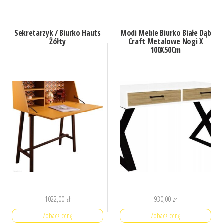
Sekretarzyk / Biurko Hauts
Modi Meble Biurko Białe Dąb
Żółty
Craft Metalowe Nogi X
100X50Cm
1022,00
zł
930,00
zł
Zobacz cenę
Zobacz cenę