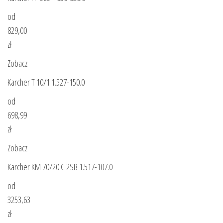
od
829,00
zł
Zobacz
Karcher T 10/1 1.527-150.0
od
698,99
zł
Zobacz
Karcher KM 70/20 C 2SB 1.517-107.0
od
3253,63
zł