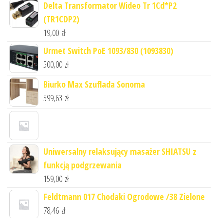
Delta Transformator Wideo Tr 1Cd*P2
(TR1CDP2)
19,00
zł
Urmet Switch PoE 1093/830 (1093830)
500,00
zł
Biurko Max Szuflada Sonoma
599,63
zł
Uniwersalny relaksujący masażer SHIATSU z
funkcją podgrzewania
159,00
zł
Feldtmann 017 Chodaki Ogrodowe /38 Zielone
78,46
zł