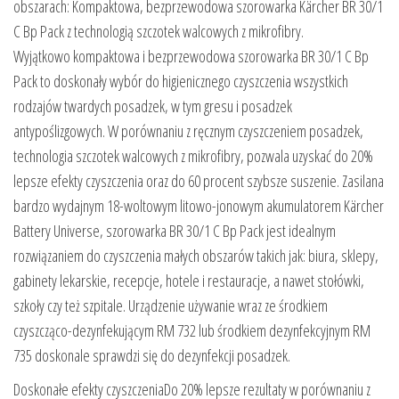
obszarach: Kompaktowa, bezprzewodowa szorowarka Kärcher BR 30/1
C Bp Pack z technologią szczotek walcowych z mikrofibry.
Wyjątkowo kompaktowa i bezprzewodowa szorowarka BR 30/1 C Bp
Pack to doskonały wybór do higienicznego czyszczenia wszystkich
rodzajów twardych posadzek, w tym gresu i posadzek
antypoślizgowych. W porównaniu z ręcznym czyszczeniem posadzek,
technologia szczotek walcowych z mikrofibry, pozwala uzyskać do 20%
lepsze efekty czyszczenia oraz do 60 procent szybsze suszenie. Zasilana
bardzo wydajnym 18-woltowym litowo-jonowym akumulatorem Kärcher
Battery Universe, szorowarka BR 30/1 C Bp Pack jest idealnym
rozwiązaniem do czyszczenia małych obszarów takich jak: biura, sklepy,
gabinety lekarskie, recepcje, hotele i restauracje, a nawet stołówki,
szkoły czy też szpitale. Urządzenie używanie wraz ze środkiem
czyszcząco-dezynfekującym RM 732 lub środkiem dezynfekcyjnym RM
735 doskonale sprawdzi się do dezynfekcji posadzek.
Doskonałe efekty czyszczeniaDo 20% lepsze rezultaty w porównaniu z