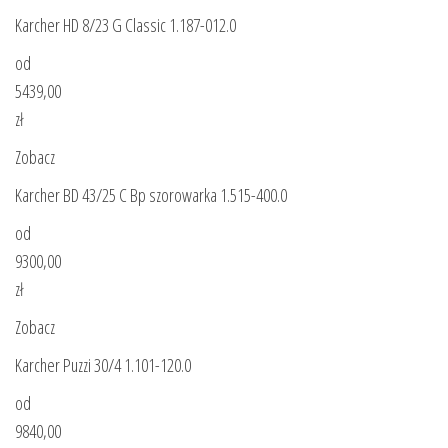
Karcher HD 8/23 G Classic 1.187-012.0
od
5439,00
zł
Zobacz
Karcher BD 43/25 C Bp szorowarka 1.515-400.0
od
9300,00
zł
Zobacz
Karcher Puzzi 30/4 1.101-120.0
od
9840,00