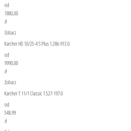
od
1880,00
zł
Zobacz
Karcher HD 10/25-4 S Plus 1.286-913.0
od
9990,00
zł
Zobacz
Karcher T 11/1 Classic 1.527-197.0
od
548,99
zł