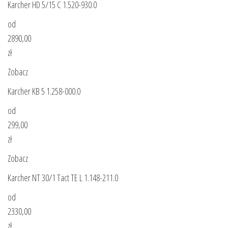
Karcher HD 5/15 C 1.520-930.0
od
2890,00
zł
Zobacz
Karcher KB 5 1.258-000.0
od
299,00
zł
Zobacz
Karcher NT 30/1 Tact TE L 1.148-211.0
od
2330,00
zł