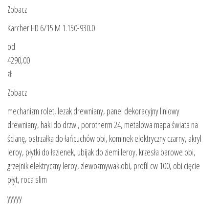
Zobacz
Karcher HD 6/15 M 1.150-930.0
od
4290,00
zł
Zobacz
mechanizm rolet, lezak drewniany, panel dekoracyjny liniowy
drewniany, haki do drzwi, porotherm 24, metalowa mapa świata na
ścianę, ostrzałka do łańcuchów obi, kominek elektryczny czarny, akryl
leroy, płytki do łazienek, ubijak do ziemi leroy, krzesła barowe obi,
grzejnik elektryczny leroy, zlewozmywak obi, profil cw 100, obi cięcie
płyt, roca slim
yyyyy