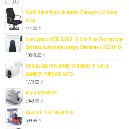
390,00
zł
Mark Adler Fotel Biurowy Manager 2.8 Deep
Gray
444,00
zł
Hsm Securio B35 0,78 X 11 Mm Plus Zewnętrzny
System Automatycznego Oliwienia (1925111O)
10848,60
zł
DAHUA ZESTAW MONITORINGU IP NVR 4
KAMERY TUBOWE 4MPX
1779,00
zł
BenQ MX842UST
5049,00
zł
Numatic NSC1413B/120
699,99
zł