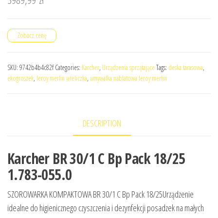
Zobacz cenę
SKU:
9742b4b4c82f
Categories:
Karcher
,
Urządzenia sprzątające
Tags:
deska tarasowa
,
ekogroszek
,
leroy merlin wieliczka
,
umywalka nablatowa leroy merlin
DESCRIPTION
Karcher BR 30/1 C Bp Pack 18/25
1.783-055.0
SZOROWARKA KOMPAKTOWA BR 30/1 C Bp Pack 18/25Urządzenie
idealne do higienicznego czyszczenia i dezynfekcji posadzek na małych