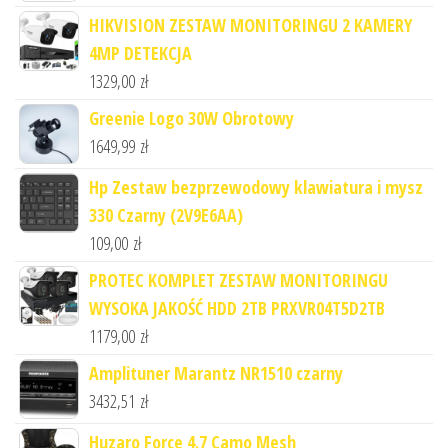
HIKVISION ZESTAW MONITORINGU 2 KAMERY
4MP DETEKCJA
1329,00
zł
Greenie Logo 30W Obrotowy
1649,99
zł
Hp Zestaw bezprzewodowy klawiatura i mysz
330 Czarny (2V9E6AA)
109,00
zł
PROTEC KOMPLET ZESTAW MONITORINGU
WYSOKA JAKOŚĆ HDD 2TB PRXVR04T5D2TB
1179,00
zł
Amplituner Marantz NR1510 czarny
3432,51
zł
Huzaro Force 4.7 Camo Mesh