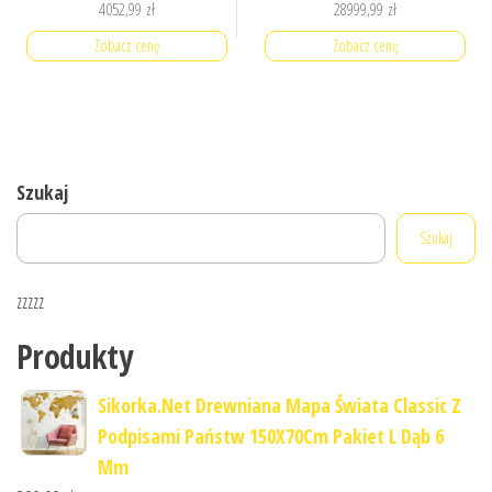
4052,99
zł
28999,99
zł
Zobacz cenę
Zobacz cenę
Szukaj
Szukaj
zzzzz
Produkty
Sikorka.Net Drewniana Mapa Świata Classic Z
Podpisami Państw 150X70Cm Pakiet L Dąb 6
Mm