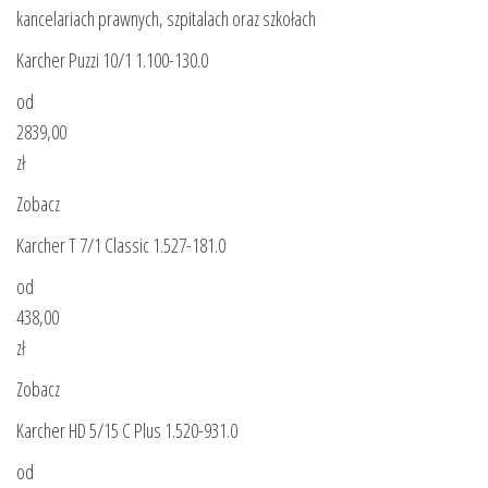
kancelariach prawnych, szpitalach oraz szkołach
Karcher Puzzi 10/1 1.100-130.0
od
2839,00
zł
Zobacz
Karcher T 7/1 Classic 1.527-181.0
od
438,00
zł
Zobacz
Karcher HD 5/15 C Plus 1.520-931.0
od