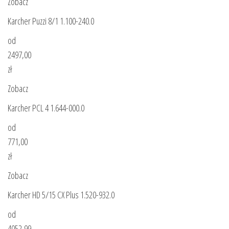
Zobacz
Karcher Puzzi 8/1 1.100-240.0
od
2497,00
zł
Zobacz
Karcher PCL 4 1.644-000.0
od
771,00
zł
Zobacz
Karcher HD 5/15 CX Plus 1.520-932.0
od
4052,99