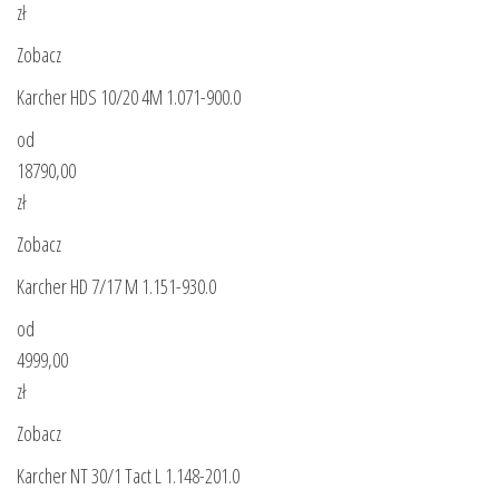
zł
Zobacz
Karcher HDS 10/20 4M 1.071-900.0
od
18790,00
zł
Zobacz
Karcher HD 7/17 M 1.151-930.0
od
4999,00
zł
Zobacz
Karcher NT 30/1 Tact L 1.148-201.0