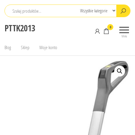
Przejdź
do
treści
PTTK2013
0
Menu
Blog
Sklep
Moje konto