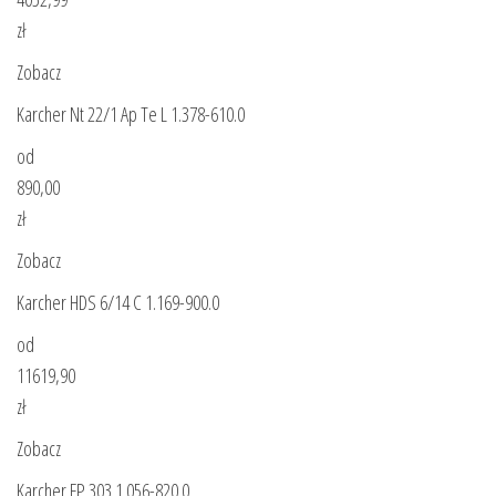
zł
Zobacz
Karcher Nt 22/1 Ap Te L 1.378-610.0
od
890,00
zł
Zobacz
Karcher HDS 6/14 C 1.169-900.0
od
11619,90
zł
Zobacz
Karcher FP 303 1.056-820.0