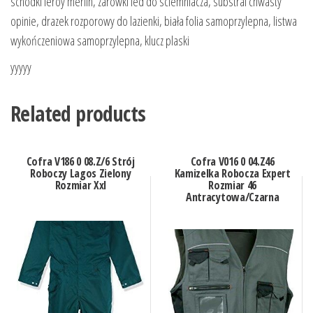
schodki leroy merlin, zarowki led do sciemniacza, substral chwasty
opinie, drazek rozporowy do lazienki, biała folia samoprzylepna, listwa
wykończeniowa samoprzylepna, klucz plaski
yyyyy
Related products
Cofra V186 0 08.Z/6 Strój
Cofra V016 0 04.Z46
Roboczy Lagos Zielony
Kamizelka Robocza Expert
Rozmiar Xxl
Rozmiar 46
Antracytowa/Czarna