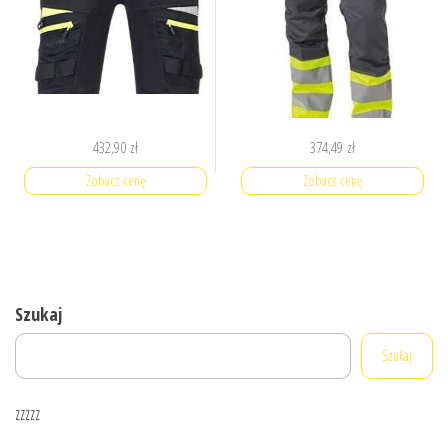
432,90
zł
374,49
zł
Zobacz cenę
Zobacz cenę
Szukaj
Szukaj
zzzzz