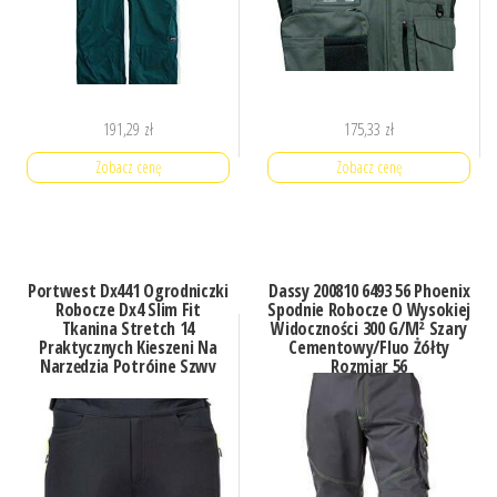
191,29
zł
175,33
zł
Zobacz cenę
Zobacz cenę
Portwest Dx441 Ogrodniczki
Dassy 200810 6493 56 Phoenix
Robocze Dx4 Slim Fit
Spodnie Robocze O Wysokiej
Tkanina Stretch 14
Widoczności 300 G/M² Szary
Praktycznych Kieszeni Na
Cementowy/Fluo Żółty
Narzędzia Potrójne Szwy
Rozmiar 56
Niebieski Metro M