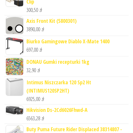
Clip
300,50
zł
Axis Front Kit (5800301)
3890,00
zł
Biurko Gamingowe Diablo X-Mate 1400
697,00
zł
DONAU Gumki recepturki 1kg
32,90
zł
Intimus Niszczarka 120 Sp2 Ht
(INTIMUS120SP2HT)
6925,00
zł
Hikvision Ds-2Cd6026Fhwd-A
6563,28
zł
Buty Puma Future Rider Displaced 38314807 -