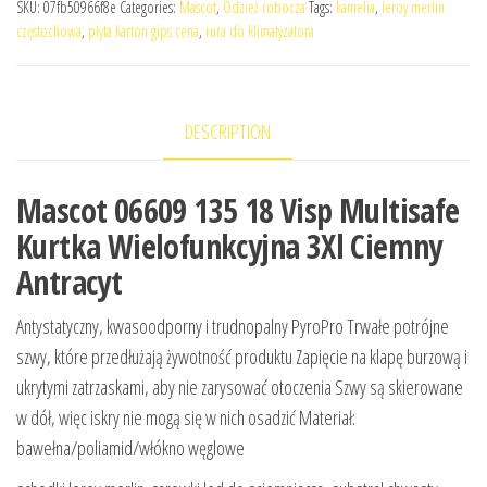
SKU:
07fb50966f8e
Categories:
Mascot
,
Odzież robocza
Tags:
kamelia
,
leroy merlin
częstochowa
,
płyta karton gips cena
,
rura do klimatyzatora
DESCRIPTION
Mascot 06609 135 18 Visp Multisafe
Kurtka Wielofunkcyjna 3Xl Ciemny
Antracyt
Antystatyczny, kwasoodporny i trudnopalny PyroPro Trwałe potrójne
szwy, które przedłużają żywotność produktu Zapięcie na klapę burzową i
ukrytymi zatrzaskami, aby nie zarysować otoczenia Szwy są skierowane
w dół, więc iskry nie mogą się w nich osadzić Materiał:
bawełna/poliamid/włókno węglowe