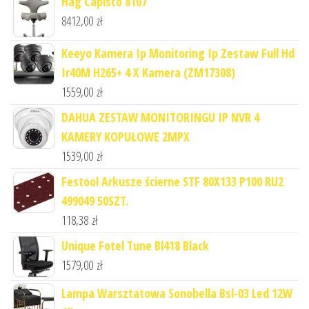
Hag Capisco 8107
8412,00
zł
Keeyo Kamera Ip Monitoring Ip Zestaw Full Hd
Ir40M H265+ 4 X Kamera (ZM17308)
1559,00
zł
DAHUA ZESTAW MONITORINGU IP NVR 4
KAMERY KOPUŁOWE 2MPX
1539,00
zł
Festool Arkusze ścierne STF 80X133 P100 RU2
499049 50SZT.
118,38
zł
Unique Fotel Tune Bl418 Black
1579,00
zł
Lampa Warsztatowa Sonobella Bsl-03 Led 12W