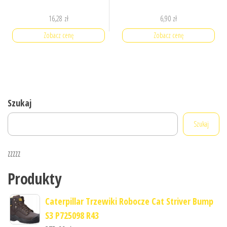
16,28
zł
6,90
zł
Zobacz cenę
Zobacz cenę
Szukaj
Szukaj
zzzzz
Produkty
Caterpillar Trzewiki Robocze Cat Striver Bump
S3 P725098 R43