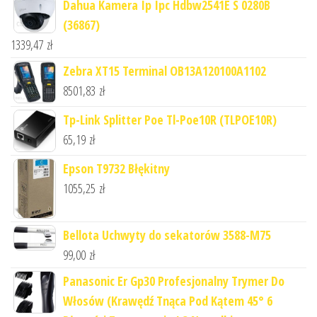
Dahua Kamera Ip Ipc Hdbw2541E S 0280B
(36867)
1339,47
zł
Zebra XT15 Terminal OB13A120100A1102
8501,83
zł
Tp-Link Splitter Poe Tl-Poe10R (TLPOE10R)
65,19
zł
Epson T9732 Błękitny
1055,25
zł
Bellota Uchwyty do sekatorów 3588-M75
99,00
zł
Panasonic Er Gp30 Profesjonalny Trymer Do
Włosów (Krawędź Tnąca Pod Kątem 45° 6