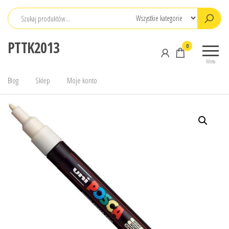
Przejdź
do
treści
PTTK2013
0
Menu
Blog
Sklep
Moje konto