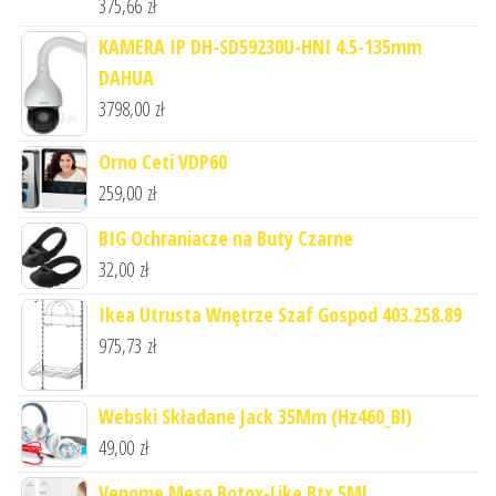
375,66
zł
KAMERA IP DH-SD59230U-HNI 4.5-135mm
DAHUA
3798,00
zł
Orno Ceti VDP60
259,00
zł
BIG Ochraniacze na Buty Czarne
32,00
zł
Ikea Utrusta Wnętrze Szaf Gospod 403.258.89
975,73
zł
Webski Składane Jack 35Mm (Hz460_Bl)
49,00
zł
Venome Meso Botox-Like Btx 5Ml