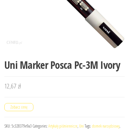
Uni Marker Posca Pc-3M Ivory
12,67
zł
Zobacz cenę
SKU:
5c328379e9a3
Categories:
Artykuły piśmiennicze
,
Uni
Tags:
domek narzędziowy
,