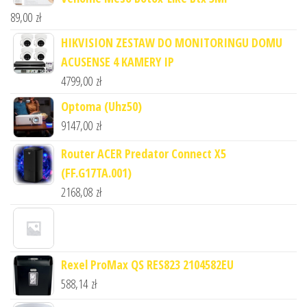
89,00
zł
HIKVISION ZESTAW DO MONITORINGU DOMU
ACUSENSE 4 KAMERY IP
4799,00
zł
Optoma (Uhz50)
9147,00
zł
Router ACER Predator Connect X5
(FF.G17TA.001)
2168,08
zł
Rexel ProMax QS RES823 2104582EU
588,14
zł