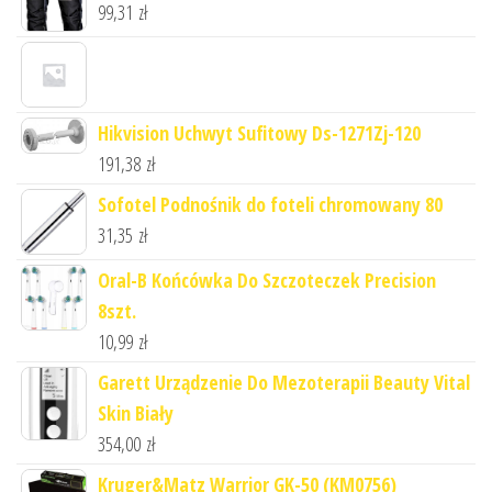
99,31
zł
Hikvision Uchwyt Sufitowy Ds-1271Zj-120
191,38
zł
Sofotel Podnośnik do foteli chromowany 80
31,35
zł
Oral-B Końcówka Do Szczoteczek Precision
8szt.
10,99
zł
Garett Urządzenie Do Mezoterapii Beauty Vital
Skin Biały
354,00
zł
Kruger&Matz Warrior GK-50 (KM0756)