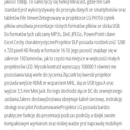
jakości 1080p. To samo tyczy się funkcji Miracast, gdzie ten sam
standard jest wykorzystywany do przesyłu danych ze smartphonów oraz
tabletów.File ViewerZintegrowany w projektorze LG PH150 czytnik
plików umożliwia prezentacje różnych formatów plików ze sticka USB.
Do formatów tych zaliczamy MP3s, DivX, JPEGs, PowerPoint i dane
Excel.Cechy charakterystyczneProjektor DLP posiada rozdzielczość 1280
x 720 pixeli HD Ready w formacie 16:10. Jego jasność znajduje się w
zakresie 130 lumenów, jak to często ma miejsce w większości małych
projektorów LED. Wysoki kontrast wynoszący 100000:1 również nie
pozostawia tutaj wiele do życzenia.ZłączaW tej kwestii projektor
posiada wejście HDMI ze wsparciem MHL, złącze USB typu A oraz
wyjście 3,5 mm Mini Jack. Do tego dochodzi złącze DC do zewnętrznego
zasilania.Zakres dostawyDostawa obejmuje kabel sieciowy, instrukcję
obsługi oraz pilot.PodsumowanieProjektor LG posiada bardzo
praktyczne funkcje do prezentacji podczas podróży a dzięki swoim
kompaktowym wymiarom oraz niskiej wadze jest naprawdę mobilnym