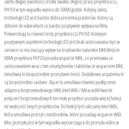
zaletę długiej żywotności źródła światła. Długość pracy projektora LG
PH150 w tym wypadku wynosi do 30000 godzin. Kolejną zaletą
technologii LED jest bardzo dobra prezentacja kolorów. Kolory są
zbliżone do naturalnych co bardzo pozytywnie wpływa na filmy.
Potwierdzają to również testy projektora LG PH150. Kolejnym
pozytywnym aspektem technologii LED jest brak zastosowania rtęci w
żarówce co ma znaczący wpływ na środowisko naturalne.MHLWejście
HDMI projektora PH150 posiada wsparcie MHL, co przemawia za
zastosowaniem wraz z nim smartphonów i tabletów ze wsparciem MHL.
Umożliwia to bezpośrednie przesyłanie treści. Dodatkowo urządzenia te
są bezpośrednio zasilane. Złącze to umożliwia również podłączenie
adaptera bezprzewodowego MHL.Intel WiDi / MiracastW kwestii
połączeń bezprzewodowych ten mały projektor posiada więcej funkcji
niż większość innych projektorów. Do funkcji tych zaliczamy Intel WiDi,
która umożliwia przesył z notebooków, które posiadają wsparcie WiDi.
Moc przesyłu jest w tym wypadku wystarczająca do przesyłu video w