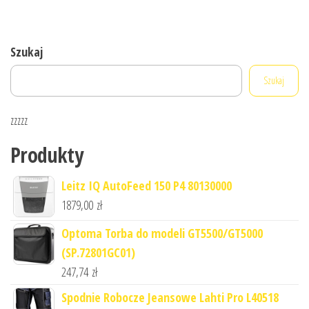
Szukaj
Szukaj
zzzzz
Produkty
Leitz IQ AutoFeed 150 P4 80130000
1879,00
zł
Optoma Torba do modeli GT5500/GT5000
(SP.72801GC01)
247,74
zł
Spodnie Robocze Jeansowe Lahti Pro L40518