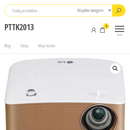
Przejdź
do
treści
PTTK2013
0
Menu
Blog
Sklep
Moje konto