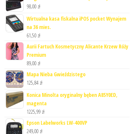
98,00
zł
Wirtualna kasa fiskalna iPOS pocket Wynajem
na 36 mies.
61,50
zł
Aurii Fartuch Kosmetyczny Alicante Krzew Róży
Premium
89,00
zł
Mapa Nieba Gwieździstego
125,84
zł
Konica Minolta oryginalny bęben A85Y0ED,
magenta
1225,99
zł
Epson Labelworks LW-400VP
249,00
zł