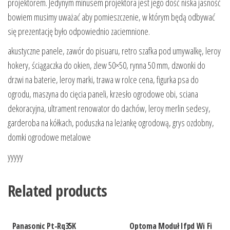
projektorem. Jedynym minusem projektora jest jego dość niska jasność
bowiem musimy uważać aby pomieszczenie, w którym będą odbywać
się prezentację było odpowiednio zaciemnione.
akustyczne panele, zawór do pisuaru, retro szafka pod umywalkę, leroy
hokery, ściągaczka do okien, zlew 50×50, rynna 50 mm, dzwonki do
drzwi na baterie, leroy marki, trawa w rolce cena, figurka psa do
ogrodu, maszyna do cięcia paneli, krzesło ogrodowe obi, sciana
dekoracyjna, ultrament renowator do dachów, leroy merlin sedesy,
garderoba na kółkach, poduszka na leżankę ogrodową, grys ozdobny,
domki ogrodowe metalowe
yyyyy
Related products
Panasonic Pt-Rq35K
Optoma Moduł Ifpd Wi Fi