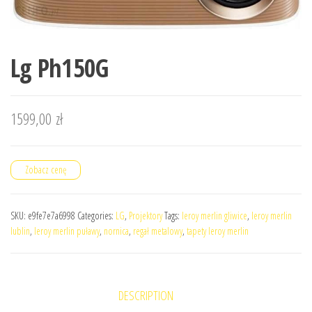
Lg Ph150G
1599,00
zł
Zobacz cenę
SKU:
e9fe7e7a6998
Categories:
LG
,
Projektory
Tags:
leroy merlin gliwice
,
leroy merlin
lublin
,
leroy merlin puławy
,
nornica
,
regał metalowy
,
tapety leroy merlin
DESCRIPTION