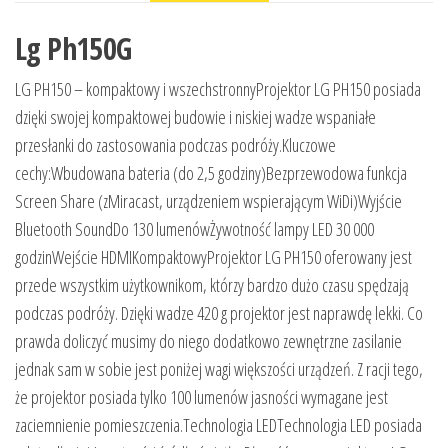
Lg Ph150G
LG PH150 – kompaktowy i wszechstronnyProjektor LG PH150 posiada
dzięki swojej kompaktowej budowie i niskiej wadze wspaniałe
przesłanki do zastosowania podczas podróży.Kluczowe
cechy:Wbudowana bateria (do 2,5 godziny)Bezprzewodowa funkcja
Screen Share (zMiracast, urządzeniem wspierającym WiDi)Wyjście
Bluetooth SoundDo 130 lumenówŻywotność lampy LED 30 000
godzinWejście HDMIKompaktowyProjektor LG PH150 oferowany jest
przede wszystkim użytkownikom, którzy bardzo dużo czasu spędzają
podczas podróży. Dzięki wadze 420 g projektor jest naprawdę lekki. Co
prawda doliczyć musimy do niego dodatkowo zewnętrzne zasilanie
jednak sam w sobie jest poniżej wagi większości urządzeń. Z racji tego,
że projektor posiada tylko 100 lumenów jasności wymagane jest
zaciemnienie pomieszczenia.Technologia LEDTechnologia LED posiada