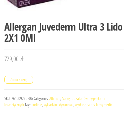
Allergan Juvederm Ultra 3 Lido
2X1 0Ml
729,00
zł
Zobacz cenę
SKU:
261d0929de0b
Categories:
Allergan
,
Sprzęt do salonów fryzjerskich i
kosmetycznych
Tags:
surfinie
,
wykładzina dywanowa
,
wykładzina pcv leroy merlin