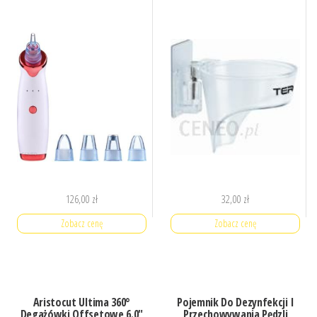
126,00
zł
32,00
zł
Zobacz cenę
Zobacz cenę
Aristocut Ultima 360°
Pojemnik Do Dezynfekcji I
Degażówki Offsetowe 6.0″
Przechowywania Pędzli