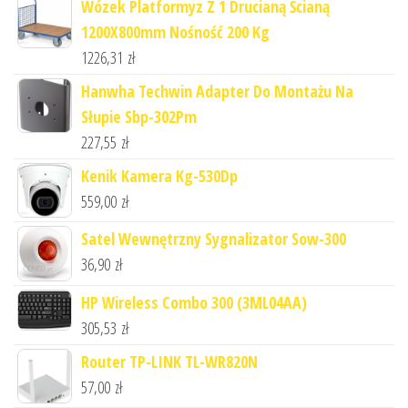
Wózek Platformyz Z 1 Drucianą Ścianą
1200X800mm Nośność 200 Kg
1226,31
zł
Hanwha Techwin Adapter Do Montażu Na
Słupie Sbp-302Pm
227,55
zł
Kenik Kamera Kg-530Dp
559,00
zł
Satel Wewnętrzny Sygnalizator Sow-300
36,90
zł
HP Wireless Combo 300 (3ML04AA)
305,53
zł
Router TP-LINK TL-WR820N
57,00
zł