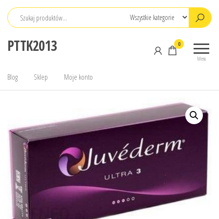
Przejdź
do
treści
PTTK2013
0
Menu
Blog
Sklep
Moje konto