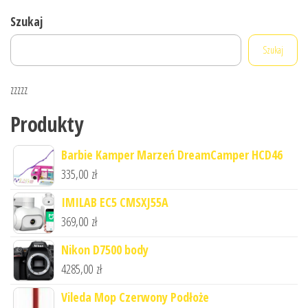
Szukaj
Szukaj
zzzzz
Produkty
Barbie Kamper Marzeń DreamCamper HCD46
335,00
zł
IMILAB EC5 CMSXJ55A
369,00
zł
Nikon D7500 body
4285,00
zł
Vileda Mop Czerwony Podłoże