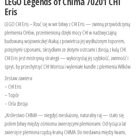
LEGO Legends of Chima 70201 CHI
Eris
LEGO CHI Eris – Rzuć się w wir bitwy z CHI Eris — zwinną przywódczynią
plemienia Orłów, przemienioną dzięki mocy CHI w nadzwyczajną
budowaną wojowniczkę! Atakuj z powietrza jej wydłużonym toporem,
potężnymi szponami, skrzydłami ze złotymi ostrzami i zbroją z kulą CHI.
CHI Eris jest mistrzynią strategii — wykorzystaj jej szybkość, zwinność i
spryt, by przechytrzyć CHI Worriza i wyleniałe kundle z plemienia Wilków.
Zestaw zawiera:
– CHI Eris
– Topór
– Orla zbroja
„Królestwo CHIMA — niegdyś nieskażony, naturalny raj — stało się
polem bitwy między ośmioma zwierzęcymi plemionami. Od tysiąca lat
zwierzęce plemiona rządzą krainą CHIMA. Do niedawna między lwami,