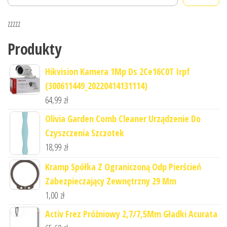
zzzzz
Produkty
Hikvision Kamera 1Mp Ds 2Ce16C0T Irpf
(300611449_20220414131114)
64,99
zł
Olivia Garden Comb Cleaner Urządzenie Do
Czyszczenia Szczotek
18,99
zł
Kramp Spółka Z Ograniczoną Odp Pierścień
Zabezpieczający Zewnętrzny 29 Mm
1,00
zł
Activ Frez Próżniowy 2,7/7,5Mm Gładki Acurata