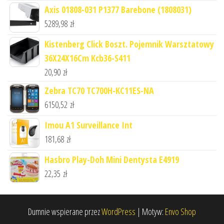
Axis 01808-031 P1377 Barebone (1808031)
5289,98
zł
Kistenberg Click Boszt. Pojemnik Warsztatowy
36X24X16Cm Kcb36-S411
20,90
zł
Zebra TC70 TC700H-KC11ES-NA
6150,52
zł
Imou A1 Surveillance Int
181,68
zł
Hasbro Play-Doh Mini Dentysta E4919
22,35
zł
Dumnie wspierane przez
WordPress
|
Motyw:
Envo Shop