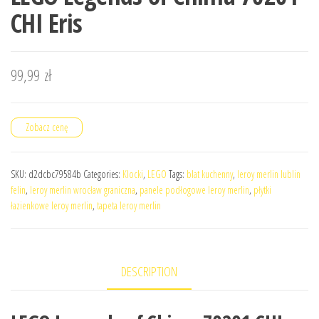
CHI Eris
99,99
zł
Zobacz cenę
SKU:
d2dcbc79584b
Categories:
Klocki
,
LEGO
Tags:
blat kuchenny
,
leroy merlin lublin
felin
,
leroy merlin wrocław graniczna
,
panele podłogowe leroy merlin
,
płytki
łazienkowe leroy merlin
,
tapeta leroy merlin
DESCRIPTION