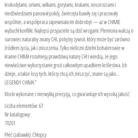
krokodylami, orłami, wilkami, gorylami, krukami, nosorożcami i
niedźwiedziami panował pokój. Zwierzęta bawiły się i pracowały
wspólnie, a współpraca zapewniała im dobrobyt — aż w CHIMIE
wybuchł konflikt. Najlepsi przyjaciele są dziś wrogami. Plemiona walczą o
surowiec naturalny zwany CHI, potężny żywioł, który może być zarówno
źródłem życia, jak i zniszczenia. Tylko nieliczni dzielni bohaterowie w
krainie CHIMA rozumieją prawdziwą naturę CHI i wiedzą, że jego
niewłaściwe wykorzystanie grozi całkowitym upadkiem królestwa. Ich
dzieje, a także losy tych, którzy chcą ich zniszczyć, znane są jako…
LEGENDY CHIMA.”
Klocki wykonane z niezwykłą precyzją, co gwarantuje ich wysoką jakość.
Liczba elementów: 67
Nr katalogowy:
70201
Płeć (zabawki): Chłopcy