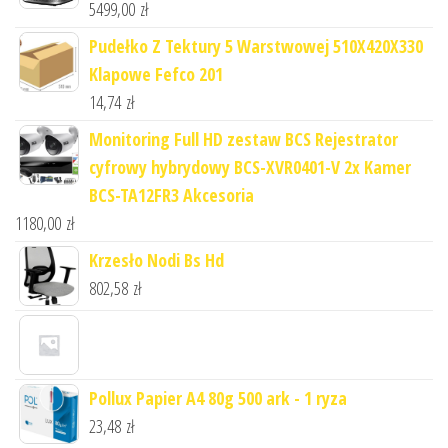
5499,00
zł
Pudełko Z Tektury 5 Warstwowej 510X420X330
Klapowe Fefco 201
14,74
zł
Monitoring Full HD zestaw BCS Rejestrator
cyfrowy hybrydowy BCS-XVR0401-V 2x Kamer
BCS-TA12FR3 Akcesoria
1180,00
zł
Krzesło Nodi Bs Hd
802,58
zł
Pollux Papier A4 80g 500 ark - 1 ryza
23,48
zł