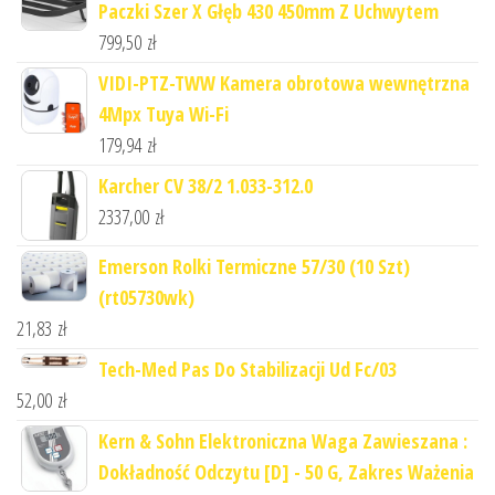
Paczki Szer X Głęb 430 450mm Z Uchwytem
799,50
zł
VIDI-PTZ-TWW Kamera obrotowa wewnętrzna
4Mpx Tuya Wi-Fi
179,94
zł
Karcher CV 38/2 1.033-312.0
2337,00
zł
Emerson Rolki Termiczne 57/30 (10 Szt)
(rt05730wk)
21,83
zł
Tech-Med Pas Do Stabilizacji Ud Fc/03
52,00
zł
Kern & Sohn Elektroniczna Waga Zawieszana :
Dokładność Odczytu [D] - 50 G, Zakres Ważenia