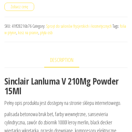
Zobacz cenę
SKU:
41ff28216b76
Category:
Sprzęt do salonów fryzjerskich i kosmetycznych
Tags:
folia
w płynie
,
kosz na pranie
,
płyta osb
DESCRIPTION
Sinclair Lanluma V 210Mg Powder
15Ml
Pełny opis produktu jest dostępny na stronie sklepu internetowego.
palisada betonowa bruk bet, farby wewnętrzne, sansevieria
cylindryczna, zawór do zbiornik 1000l leroy merlin, black decker
wiertarko wkrętarka, przęsło drewniane, kompresory elektryczne