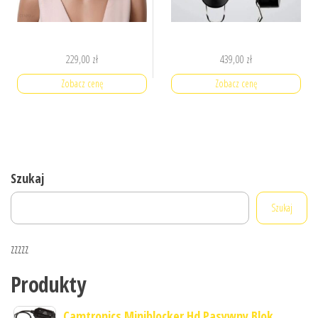
229,00
zł
439,00
zł
Zobacz cenę
Zobacz cenę
Szukaj
Szukaj
zzzzz
Produkty
Camtronics Miniblocker Hd Pasywny Blok