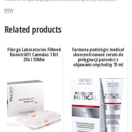
yyyyy
Related products
Filorga Laboratories Fillmed
Farmona podologic medical
Bionutrilift Cannulas 1 Kit
skoncentrowane serum do
25G I 55Mm
pielęgnacji paznokci z
objawami onycholizy 15 ml