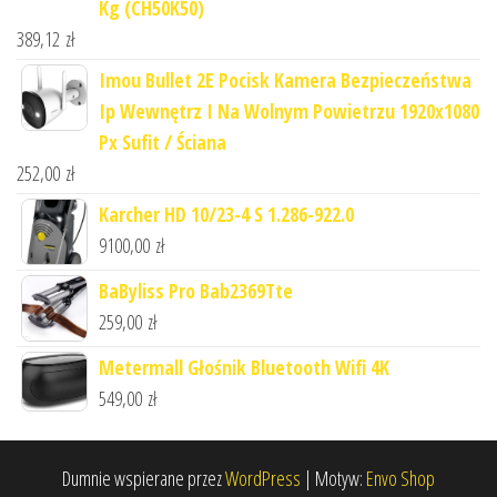
Kg (CH50K50)
389,12
zł
Imou Bullet 2E Pocisk Kamera Bezpieczeństwa
Ip Wewnętrz I Na Wolnym Powietrzu 1920x1080
Px Sufit / Ściana
252,00
zł
Karcher HD 10/23-4 S 1.286-922.0
9100,00
zł
BaByliss Pro Bab2369Tte
259,00
zł
Metermall Głośnik Bluetooth Wifi 4K
549,00
zł
Dumnie wspierane przez
WordPress
|
Motyw:
Envo Shop