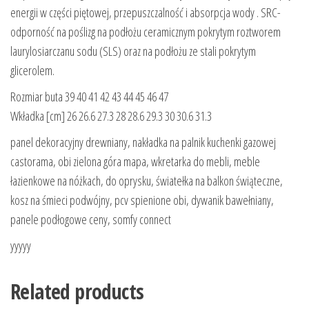
energii w części piętowej, przepuszczalność i absorpcja wody . SRC-
odporność na poślizg na podłożu ceramicznym pokrytym roztworem
laurylosiarczanu sodu (SLS) oraz na podłożu ze stali pokrytym
glicerolem.
Rozmiar buta 39 40 41 42 43 44 45 46 47
Wkładka [cm] 26 26.6 27.3 28 28.6 29.3 30 30.6 31.3
panel dekoracyjny drewniany, nakładka na palnik kuchenki gazowej
castorama, obi zielona góra mapa, wkretarka do mebli, meble
łazienkowe na nóżkach, do oprysku, światełka na balkon świąteczne,
kosz na śmieci podwójny, pcv spienione obi, dywanik bawełniany,
panele podłogowe ceny, somfy connect
yyyyy
Related products