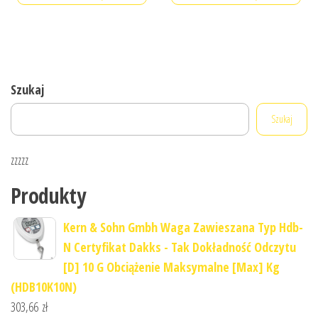
Szukaj
Szukaj
zzzzz
Produkty
Kern & Sohn Gmbh Waga Zawieszana Typ Hdb-
N Certyfikat Dakks - Tak Dokładność Odczytu
[D] 10 G Obciążenie Maksymalne [Max] Kg
(HDB10K10N)
303,66
zł