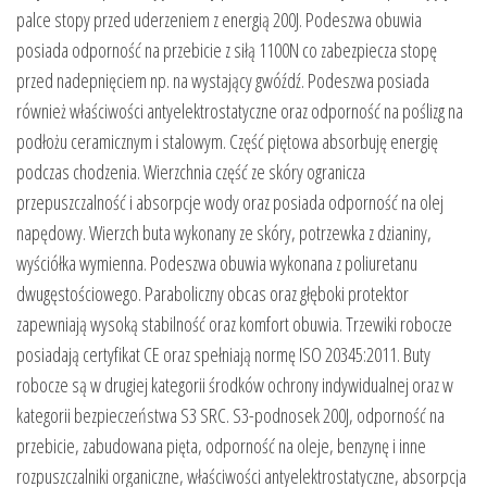
palce stopy przed uderzeniem z energią 200J. Podeszwa obuwia
posiada odporność na przebicie z siłą 1100N co zabezpiecza stopę
przed nadepnięciem np. na wystający gwóźdź. Podeszwa posiada
również właściwości antyelektrostatyczne oraz odporność na poślizg na
podłożu ceramicznym i stalowym. Część piętowa absorbuję energię
podczas chodzenia. Wierzchnia część ze skóry ogranicza
przepuszczalność i absorpcje wody oraz posiada odporność na olej
napędowy. Wierzch buta wykonany ze skóry, potrzewka z dzianiny,
wyściółka wymienna. Podeszwa obuwia wykonana z poliuretanu
dwugęstościowego. Paraboliczny obcas oraz głęboki protektor
zapewniają wysoką stabilność oraz komfort obuwia. Trzewiki robocze
posiadają certyfikat CE oraz spełniają normę ISO 20345:2011. Buty
robocze są w drugiej kategorii środków ochrony indywidualnej oraz w
kategorii bezpieczeństwa S3 SRC. S3-podnosek 200J, odporność na
przebicie, zabudowana pięta, odporność na oleje, benzynę i inne
rozpuszczalniki organiczne, właściwości antyelektrostatyczne, absorpcja