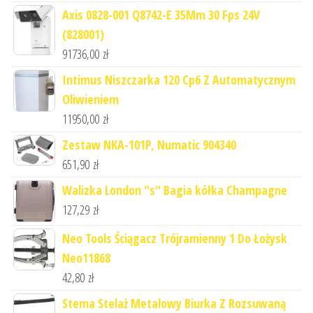
Axis 0828-001 Q8742-E 35Mm 30 Fps 24V
(828001)
91736,00
zł
Intimus Niszczarka 120 Cp6 Z Automatycznym
Oliwieniem
11950,00
zł
Zestaw NKA-101P, Numatic 904340
651,90
zł
Walizka London "s" Bagia kółka Champagne
127,29
zł
Neo Tools Ściągacz Trójramienny 1 Do Łożysk
Neo11868
42,80
zł
Stema Stelaż Metalowy Biurka Z Rozsuwaną