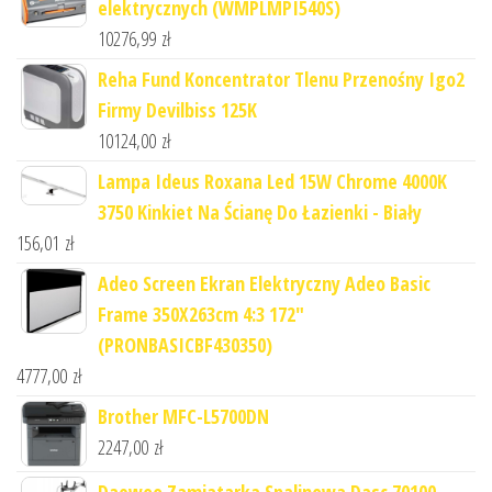
elektrycznych (WMPLMPI540S)
10276,99
zł
Reha Fund Koncentrator Tlenu Przenośny Igo2
Firmy Devilbiss 125K
10124,00
zł
Lampa Ideus Roxana Led 15W Chrome 4000K
3750 Kinkiet Na Ścianę Do Łazienki - Biały
156,01
zł
Adeo Screen Ekran Elektryczny Adeo Basic
Frame 350X263cm 4:3 172"
(PRONBASICBF430350)
4777,00
zł
Brother MFC-L5700DN
2247,00
zł