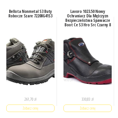
Bellota Nonmetal S3 Buty
Lavoro 1023.50 Nowy
Robocze Szare 72208G41S3
Ochraniacz Dla Mężczyzn
Bezpieczeństwa Spawacze
Boot Ce S3 Hro Src Czarny 8
261,70
zł
330,83
zł
Zobacz cenę
Zobacz cenę