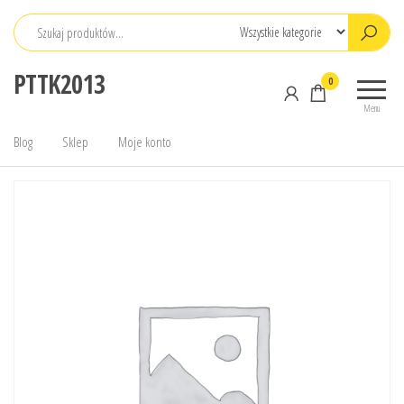
Przejdź
do
treści
PTTK2013
0
Menu
Blog
Sklep
Moje konto