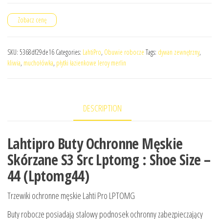
Zobacz cenę
SKU:
5368df29de16
Categories:
LahtiPro
,
Obuwie robocze
Tags:
dywan zewnętrzny
,
kliwia
,
muchołówka
,
płytki łazienkowe leroy merlin
DESCRIPTION
Lahtipro Buty Ochronne Męskie
Skórzane S3 Src Lptomg : Shoe Size –
44 (Lptomg44)
Trzewiki ochronne męskie Lahti Pro LPTOMG
Buty robocze posiadają stalowy podnosek ochronny zabezpieczający