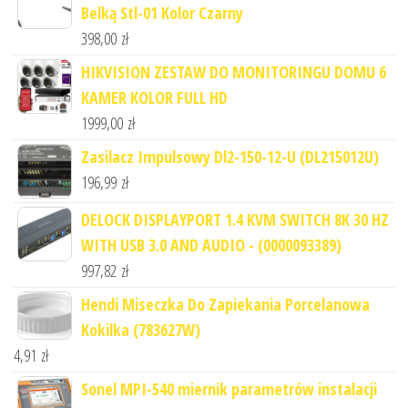
Belką Stl-01 Kolor Czarny
398,00
zł
HIKVISION ZESTAW DO MONITORINGU DOMU 6
KAMER KOLOR FULL HD
1999,00
zł
Zasilacz Impulsowy Dl2-150-12-U (DL215012U)
196,99
zł
DELOCK DISPLAYPORT 1.4 KVM SWITCH 8K 30 HZ
WITH USB 3.0 AND AUDIO - (0000093389)
997,82
zł
Hendi Miseczka Do Zapiekania Porcelanowa
Kokilka (783627W)
4,91
zł
Sonel MPI-540 miernik parametrów instalacji