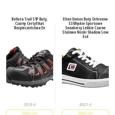
Bellota Trail S1P Buty,
Elten Unisex Buty Ochronne
Czarny Certyfikat
S3 Męskie Sportowe
Bezpieczeństwa En
Sneakersy Lekkie Czarne
Stalowe Noski Shadow Low
Esd
329,39
zł
474,21
zł
Zobacz cenę
Zobacz cenę