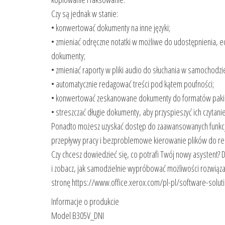
Czy są jednak w stanie:
• konwertować dokumenty na inne języki;
• zmieniać odręczne notatki w możliwe do udostępnienia, 
dokumenty;
• zmieniać raporty w pliki audio do słuchania w samochodzi
• automatycznie redagować treści pod kątem poufności;
• konwertować zeskanowane dokumenty do formatów pakiet
• streszczać długie dokumenty, aby przyspieszyć ich czytani
Ponadto możesz uzyskać dostęp do zaawansowanych funkcji,
przepływy pracy i bezproblemowe kierowanie plików do re
Czy chcesz dowiedzieć się, co potrafi Twój nowy asystent? 
i zobacz, jak samodzielnie wypróbować możliwości rozwiąz
stronę https://www.office.xerox.com/pl-pl/software-solut
Informacje o produkcie
Model B305V_DNI