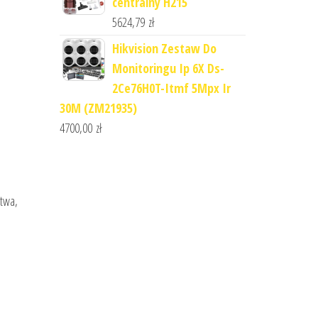
centralny H215
5624,79
zł
Hikvision Zestaw Do
Monitoringu Ip 6X Ds-
2Ce76H0T-Itmf 5Mpx Ir
30M (ZM21935)
4700,00
zł
stwa,