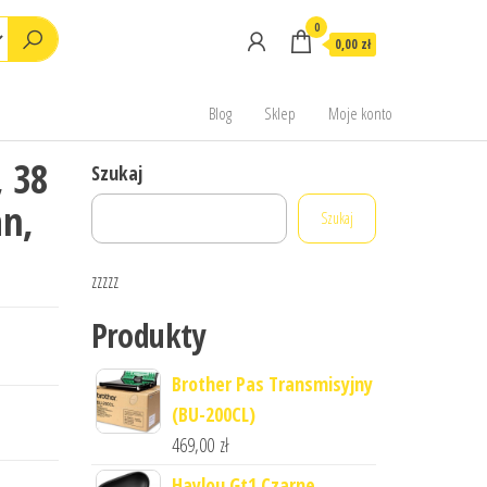
0
0,00 zł
Blog
Sklep
Moje konto
, 38
Szukaj
an,
Szukaj
zzzzz
Produkty
Brother Pas Transmisyjny
(BU-200CL)
469,00
zł
Haylou Gt1 Czarne