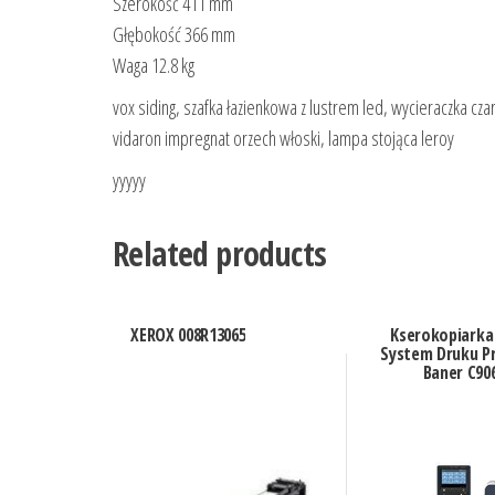
Szerokość 411 mm
Głębokość 366 mm
Waga 12.8 kg
vox siding, szafka łazienkowa z lustrem led, wycieraczka cz
vidaron impregnat orzech włoski, lampa stojąca leroy
yyyyy
Related products
XEROX 008R13065
Kserokopiarka
System Druku Pr
Baner C90