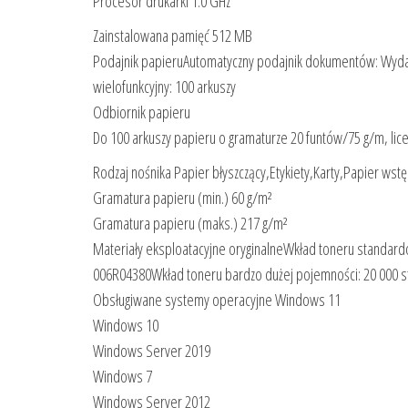
Procesor drukarki 1.0 GHz
Zainstalowana pamięć 512 MB
Podajnik papieruAutomatyczny podajnik dokumentów: Wydaj
wielofunkcyjny: 100 arkuszy
Odbiornik papieru
Do 100 arkuszy papieru o gramaturze 20 funtów/75 g/m, l
Rodzaj nośnika Papier błyszczący,Etykiety,Karty,Papier wst
Gramatura papieru (min.) 60 g/m²
Gramatura papieru (maks.) 217 g/m²
Materiały eksploatacyjne oryginalneWkład toneru standar
006R04380Wkład toneru bardzo dużej pojemności: 20 000 
Obsługiwane systemy operacyjne Windows 11
Windows 10
Windows Server 2019
Windows 7
Windows Server 2012