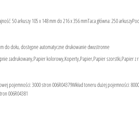
ność: 50 arkuszy 105 x 148 mm do 216 x 356 mmTaca główna: 250 arkuszyPod
icem do dołu, dostępne automatyczne drukowanie dwustronne
ępnie zadrukowany,Papier kolorowy,Koperty,Papier,Papier szorstki,Papier z r
dowej pojemności: 3000 stron 006R04379Wkład toneru dużej pojemności: 8000
stron 006R04381