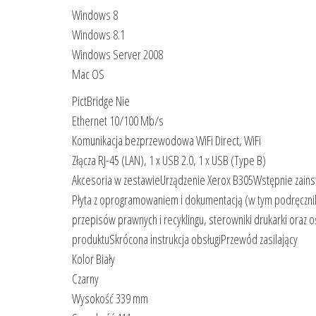
Windows 8
Windows 8.1
Windows Server 2008
Mac OS
PictBridge Nie
Ethernet 10/100 Mb/s
Komunikacja bezprzewodowa WiFi Direct, WiFi
Złącza RJ-45 (LAN), 1 x USB 2.0, 1 x USB (Type B)
Akcesoria w zestawieUrządzenie Xerox B305Wstępnie zainst
Płyta z oprogramowaniem i dokumentacją (w tym podręcznik 
przepisów prawnych i recyklingu, sterowniki drukarki oraz o
produktuSkrócona instrukcja obsługiPrzewód zasilający
Kolor Biały
Czarny
Wysokość 339 mm