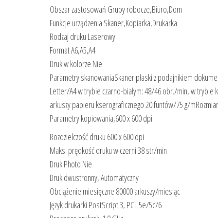
Obszar zastosowań Grupy robocze,Biuro,Dom
Funkcje urządzenia Skaner,Kopiarka,Drukarka
Rodzaj druku Laserowy
Format A6,A5,A4
Druk w kolorze Nie
Parametry skanowaniaSkaner płaski z podajnikiem dokumen
Letter/A4 w trybie czarno-białym: 48/46 obr./min, w tryb
arkuszy papieru kserograficznego 20 funtów/75 g/mRozmia
Parametry kopiowania,600 x 600 dpi
Rozdzielczość druku 600 x 600 dpi
Maks. prędkość druku w czerni 38 str/min
Druk Photo Nie
Druk dwustronny, Automatyczny
Obciążenie miesięczne 80000 arkuszy/miesiąc
Język drukarki PostScript 3, PCL 5e/5c/6