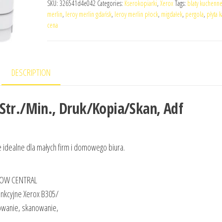
SKU:
326541d4e042
Categories:
Kserokopiarki
,
Xerox
Tags:
blaty kuchenne
merlin
,
leroy merlin gdańsk
,
leroy merlin płock
,
migdałek
,
pergola
,
płyta 
cena
DESCRIPTION
Str./Min., Druk/Kopia/Skan, Adf
idealne dla małych firm i domowego biura.
LOW CENTRAL
unkcyjne Xerox B305/
owanie, skanowanie,