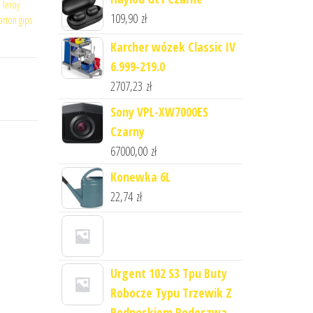
 leroy
109,90
zł
karton gips
Karcher wózek Classic IV
6.999-219.0
2707,23
zł
Sony VPL-XW7000ES
Czarny
67000,00
zł
Konewka 6L
22,74
zł
Urgent 102 S3 Tpu Buty
Robocze Typu Trzewik Z
Podnoskiem Podeszwa