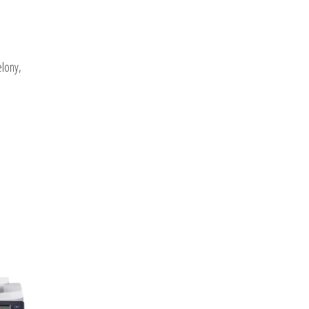
elony,