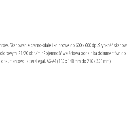
tów. Skanowanie czarno-białe i kolorowe do 600 x 600 dpi.Szybkość skanow
ie kolorowym: 21/20 obr./minPojemność wejściowa podajnika dokumentów: do
r dokumentów: Letter/Legal, A6-A4 (105 x 148 mm do 216 x 356 mm)