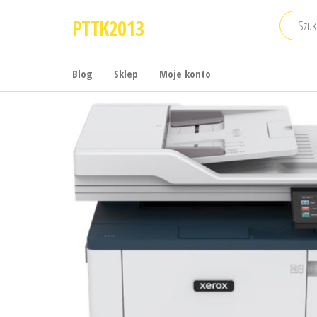
Przejdź
PTTK2013
do
treści
Blog
Sklep
Moje konto