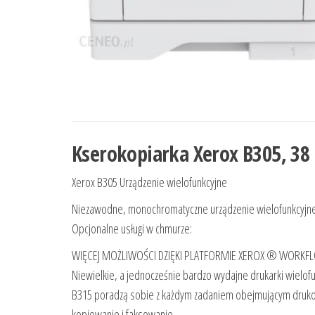
Kserokopiarka Xerox B305, 38 
Xerox B305 Urządzenie wielofunkcyjne
Niezawodne, monochromatyczne urządzenie wielofunkcyjne 
Opcjonalne usługi w chmurze:
WIĘCEJ MOŻLIWOŚCI DZIĘKI PLATFORMIE XEROX ® WORKF
Niewielkie, a jednocześnie bardzo wydajne drukarki wielof
B315 poradzą sobie z każdym zadaniem obejmującym druk
kopiowanie i faksowanie.