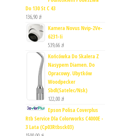
Do 130 St C 43
136,90
zł
Kamera Novus Nvip-2Ve-
6231-Ii
539,66
zł
Końcówka Do Skalera Z
Nasypem Diamen. Do
Opracowy. Ubytków
Woodpecker
Sbdl(Satelec/Nsk)
122,00
zł
Epson Polisa Coverplus
Rtb Service Dla Colorworks C4000E -
3 Lata (Cp03Rtbsck03)
1500,00
zł