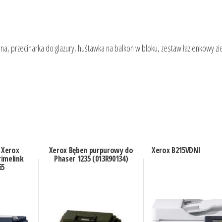
arna, przecinarka do glazury, huśtawka na balkon w bloku, zestaw łazienkowy zi
 Xerox
Xerox Bęben purpurowy do
Xerox B215VDNI
imelink
Phaser 1235 (013R90134)
65