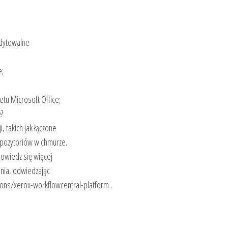
edytowalne
e;
u Microsoft Office;
e?
 takich jak łączone
pozytoriów w chmurze.
Dowiedz się więcej
ania, odwiedzając
ions/xerox-workflowcentral-platform .