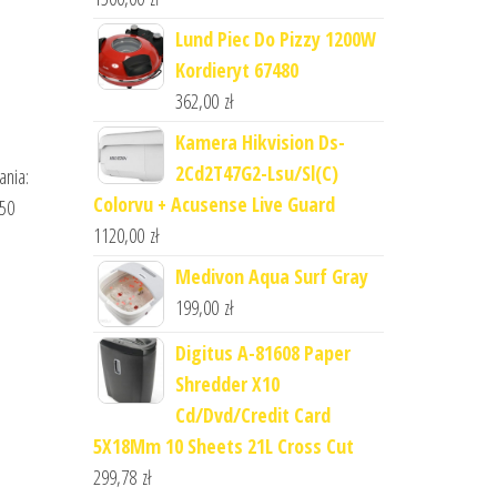
Lund Piec Do Pizzy 1200W
Kordieryt 67480
362,00
zł
Kamera Hikvision Ds-
2Cd2T47G2-Lsu/Sl(C)
ania:
Colorvu + Acusense Live Guard
 50
1120,00
zł
Medivon Aqua Surf Gray
199,00
zł
Digitus A-81608 Paper
Shredder X10
Cd/Dvd/Credit Card
5X18Mm 10 Sheets 21L Cross Cut
299,78
zł