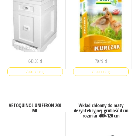
643,00
zł
70,49
zł
Zobacz cenę
Zobacz cenę
VETOQUINOL UNIFERON 200
Wkład chłonny do maty
ML
dezynfekcyjnej grubość 4 cm
rozmiar 400×120 cm