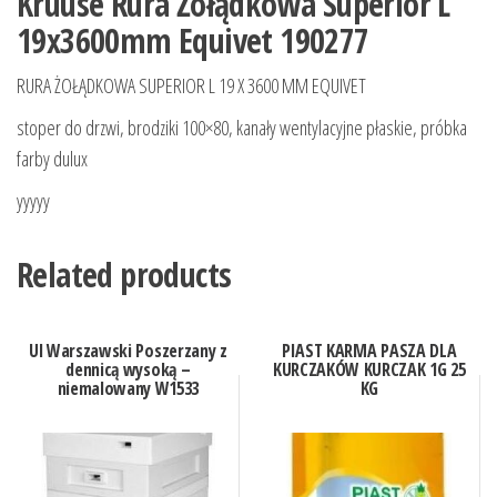
Kruuse Rura Żołądkowa Superior L
19x3600mm Equivet 190277
RURA ŻOŁĄDKOWA SUPERIOR L 19 X 3600 MM EQUIVET
stoper do drzwi, brodziki 100×80, kanały wentylacyjne płaskie, próbka
farby dulux
yyyyy
Related products
Ul Warszawski Poszerzany z
PIAST KARMA PASZA DLA
dennicą wysoką –
KURCZAKÓW KURCZAK 1G 25
niemalowany W1533
KG