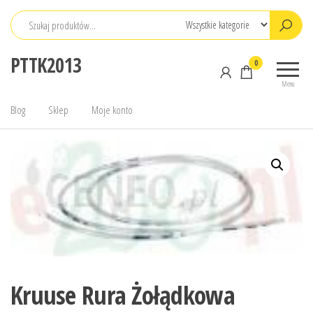
Przejdź
do
treści
PTTK2013
0
Menu
Blog
Sklep
Moje konto
Kruuse Rura Żołądkowa