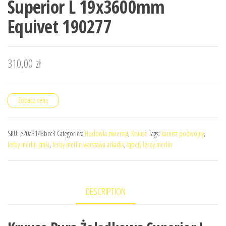
Superior L 19x3600mm
Equivet 190277
310,00
zł
Zobacz cenę
SKU:
e20a3148bcc3
Categories:
Hodowla zwierząt
,
Kruuse
Tags:
karnisz podwójny
,
leroy merlin janki
,
leroy merlin warszawa arkadia
,
tapety leroy merlin
DESCRIPTION