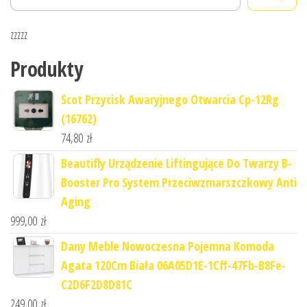
zzzzz
Produkty
Scot Przycisk Awaryjnego Otwarcia Cp-12Rg
(16762)
74,80
zł
Beautifly Urządzenie Liftingujące Do Twarzy B-
Booster Pro System Przeciwzmarszczkowy Anti
Aging
999,00
zł
Dany Meble Nowoczesna Pojemna Komoda
Agata 120Cm Biała 06A05D1E-1Cff-47Fb-B8Fe-
C2D6F2D8D81C
249,00
zł