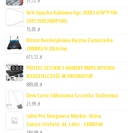
57,72
zł
N/A Opaska Kablowa Opc-350X3.6/W*P100
(OPC350X36WP100)
15,05
zł
Bituxx Bezdotykowa Ręczna Zamiatarka
2800M2/H 20Litrów
611,12
zł
PROTEC ZESTAW 3 KAMERY 8MPX WYSOKA
ROZDZIELCZOŚĆ 4K PRXVR03T8P
889,00
zł
Deni Carte Silikonowa Szczotka Toaletowa
21,99
zł
Lahti Pro Śniegowce Męskie, Skóra
Zamsz./Oxford, 44, Lahti - L3080144
184,99
zł