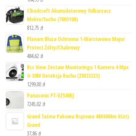
Clkodcraft Akumulatorowy Odkurzacz
Mokro/Sucho (7003108)
812,75
zł
Planam Bluza Ochronna 1-Warstwowa Major
Protect Żółty/Chabrowy
484,62
zł
Bcs View Zestaw Monitoringu 1 Kamera 4 Mpx
Ir 30M Detekcja Ruchu (ZM23223)
1299,00
zł
Panasonic PT-VZ580EJ
7245,02
zł
Grand Taśma Pakowa Brązowa 48X66Mm 6Szt)
Grand
37,86
zł