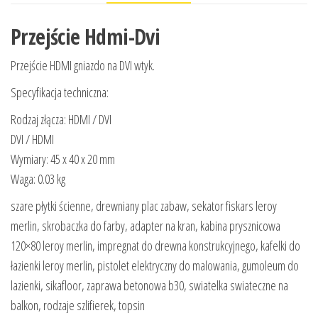
Przejście Hdmi-Dvi
Przejście HDMI gniazdo na DVI wtyk.
Specyfikacja techniczna:
Rodzaj złącza: HDMI / DVI
DVI / HDMI
Wymiary: 45 x 40 x 20 mm
Waga: 0.03 kg
szare płytki ścienne, drewniany plac zabaw, sekator fiskars leroy
merlin, skrobaczka do farby, adapter na kran, kabina prysznicowa
120×80 leroy merlin, impregnat do drewna konstrukcyjnego, kafelki do
łazienki leroy merlin, pistolet elektryczny do malowania, gumoleum do
lazienki, sikafloor, zaprawa betonowa b30, swiatelka swiateczne na
balkon, rodzaje szlifierek, topsin