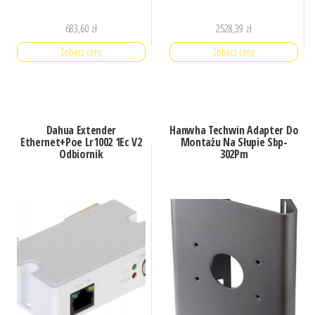
683,60
zł
2528,39
zł
Zobacz cenę
Zobacz cenę
Dahua Extender
Hanwha Techwin Adapter Do
Ethernet+Poe Lr1002 1Ec V2
Montażu Na Słupie Sbp-
Odbiornik
302Pm