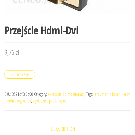
Przejście Hdmi-Dvi
9,76
zł
Zobacz cenę
SKU:
3591df6a0b00
Category:
Akcesoria do monitoringu
Tags:
leroy merlin basen
,
leroy
merlin ekogroszek
,
wykładzina pcv leroy merlin
DESCRIPTION