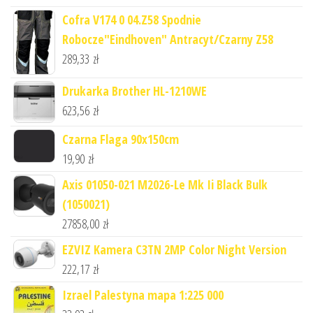
Cofra V174 0 04.Z58 Spodnie
Robocze"Eindhoven" Antracyt/Czarny Z58
289,33
zł
Drukarka Brother HL-1210WE
623,56
zł
Czarna Flaga 90x150cm
19,90
zł
Axis 01050-021 M2026-Le Mk Ii Black Bulk
(1050021)
27858,00
zł
EZVIZ Kamera C3TN 2MP Color Night Version
222,17
zł
Izrael Palestyna mapa 1:225 000