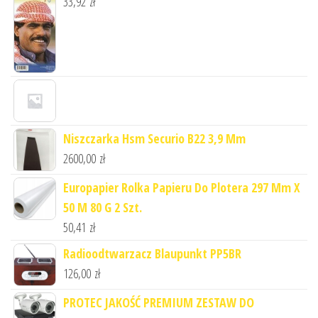
33,92
zł
Niszczarka Hsm Securio B22 3,9 Mm
2600,00
zł
Europapier Rolka Papieru Do Plotera 297 Mm X
50 M 80 G 2 Szt.
50,41
zł
Radioodtwarzacz Blaupunkt PP5BR
126,00
zł
PROTEC JAKOŚĆ PREMIUM ZESTAW DO