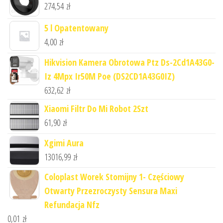
274,54
zł
5 l Opatentowany
4,00
zł
Hikvision Kamera Obrotowa Ptz Ds-2Cd1A43G0-
Iz 4Mpx Ir50M Poe (DS2CD1A43G0IZ)
632,62
zł
Xiaomi Filtr Do Mi Robot 2Szt
61,90
zł
Xgimi Aura
13016,99
zł
Coloplast Worek Stomijny 1- Częściowy
Otwarty Przezroczysty Sensura Maxi
Refundacja Nfz
0,01
zł