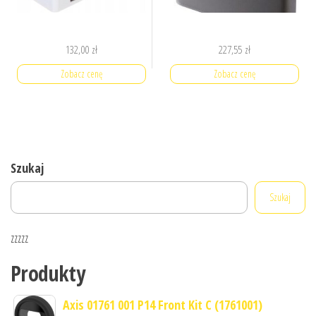
132,00
zł
227,55
zł
Zobacz cenę
Zobacz cenę
Szukaj
Szukaj
zzzzz
Produkty
Axis 01761 001 P14 Front Kit C (1761001)