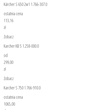
Kärcher S 650 2w1 1.766-307.0
ostatnia cena
113,16
zł
Zobacz
Karcher KB 5 1.258-000.0
od
299,00
zł
Zobacz
Karcher S 750 1.766-910.0
ostatnia cena
1065,00