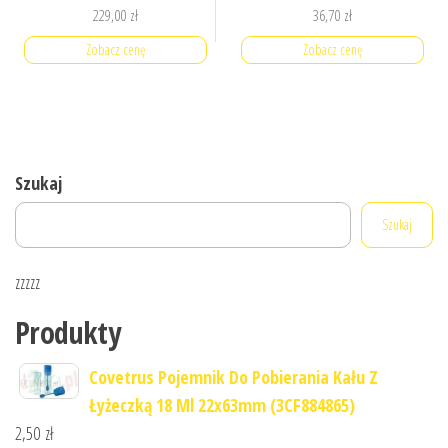
229,00
zł
36,70
zł
Zobacz cenę
Zobacz cenę
Szukaj
Szukaj
zzzzz
Produkty
Covetrus Pojemnik Do Pobierania Kału Z
Łyżeczką 18 Ml 22x63mm (3CF884865)
2,50
zł