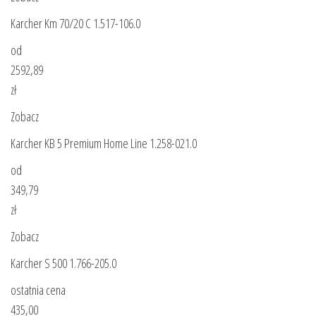
Karcher Km 70/20 C 1.517-106.0
od
2592,89
zł
Zobacz
Karcher KB 5 Premium Home Line 1.258-021.0
od
349,79
zł
Zobacz
Karcher S 500 1.766-205.0
ostatnia cena
435,00