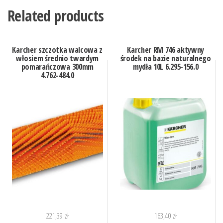
Related products
Karcher szczotka walcowa z
Karcher RM 746 aktywny
włosiem średnio twardym
środek na bazie naturalnego
pomarańczowa 300mm
mydła 10L 6.295-156.0
4.762-484.0
221,39
zł
163,40
zł