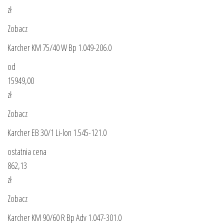
zł
Zobacz
Karcher KM 75/40 W Bp 1.049-206.0
od
15949,00
zł
Zobacz
Karcher EB 30/1 Li-lon 1.545-121.0
ostatnia cena
862,13
zł
Zobacz
Karcher KM 90/60 R Bp Adv 1.047-301.0