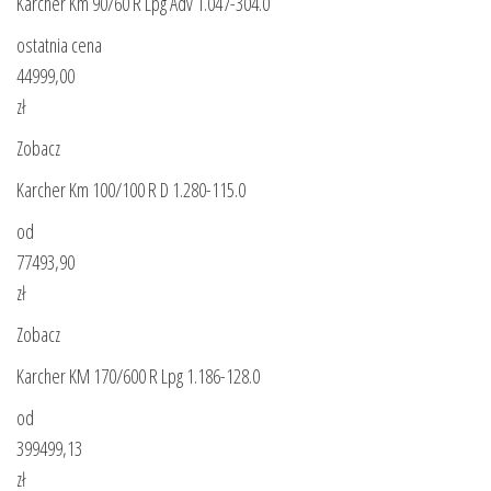
Karcher Km 90/60 R Lpg Adv 1.047-304.0
ostatnia cena
44999,00
zł
Zobacz
Karcher Km 100/100 R D 1.280-115.0
od
77493,90
zł
Zobacz
Karcher KM 170/600 R Lpg 1.186-128.0
od
399499,13
zł