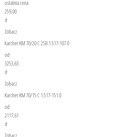
ostatnia cena
259,00
zł
Zobacz
Karcher KM 70/20 C 2SB 1.517-107.0
od
3253,63
zł
Zobacz
Karcher KM 70/15 C 1.517-151.0
od
2117,61
zł
Zobacz