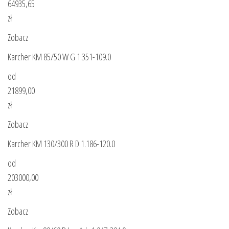
64935,65
zł
Zobacz
Karcher KM 85/50 W G 1.351-109.0
od
21899,00
zł
Zobacz
Karcher KM 130/300 R D 1.186-120.0
od
203000,00
zł
Zobacz