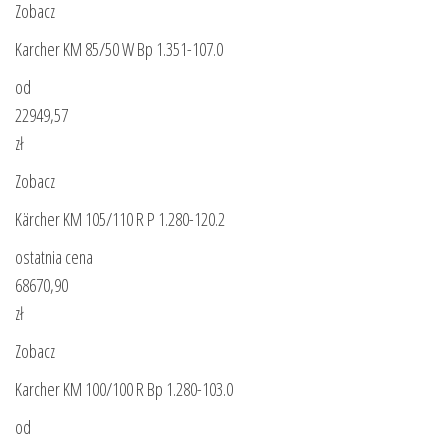
Zobacz
Karcher KM 85/50 W Bp 1.351-107.0
od
22949,57
zł
Zobacz
Kärcher KM 105/110 R P 1.280-120.2
ostatnia cena
68670,90
zł
Zobacz
Karcher KM 100/100 R Bp 1.280-103.0
od