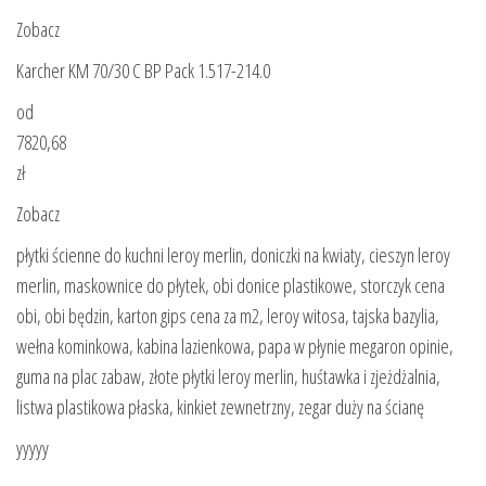
Zobacz
Karcher KM 70/30 C BP Pack 1.517-214.0
od
7820,68
zł
Zobacz
płytki ścienne do kuchni leroy merlin, doniczki na kwiaty, cieszyn leroy
merlin, maskownice do płytek, obi donice plastikowe, storczyk cena
obi, obi będzin, karton gips cena za m2, leroy witosa, tajska bazylia,
wełna kominkowa, kabina lazienkowa, papa w płynie megaron opinie,
guma na plac zabaw, złote płytki leroy merlin, huśtawka i zjeżdżalnia,
listwa plastikowa płaska, kinkiet zewnetrzny, zegar duży na ścianę
yyyyy