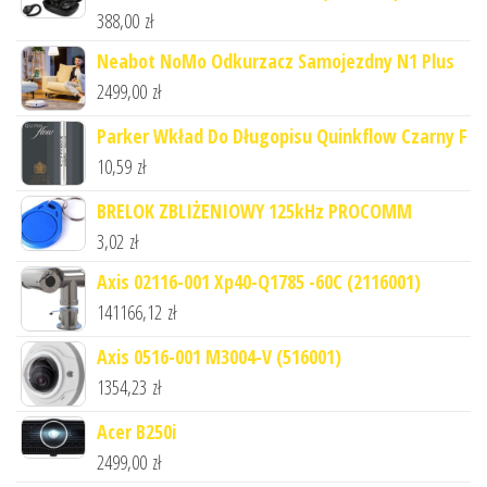
388,00
zł
Neabot NoMo Odkurzacz Samojezdny N1 Plus
2499,00
zł
Parker Wkład Do Długopisu Quinkflow Czarny F
10,59
zł
BRELOK ZBLIŻENIOWY 125kHz PROCOMM
3,02
zł
Axis 02116-001 Xp40-Q1785 -60C (2116001)
141166,12
zł
Axis 0516-001 M3004-V (516001)
1354,23
zł
Acer B250i
2499,00
zł