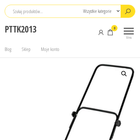
Przejdź
do
treści
PTTK2013
0
Menu
Blog
Sklep
Moje konto