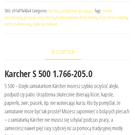
SKU:
e91af7fa60a4
Categories:
Karcher
,
Urządzenia sprzątające
Tags:
domek
narzędziowy
,
grzejniki leroy merlin
,
kostka brukowa leroy merlin
,
leroy merlin arkadia
,
meble balkonowe
,
płytki łazienkowe
DESCRIPTION
Karcher S 500 1.766-205.0
S 500 – Dzięki zamiatarkom Kärcher możesz szybko oczyścić alejki,
podjazd czy patio. Urządzenia skutecznie zbierają liście, kapsle,
papierki, żwir, piasek, itp. nie wzniecając kurzu. Kto by pomyślał, że
zamiatanie może być tak proste? Możesz zapomnieć o bolących plecach
– z zamiatarką Kärcher nie musisz się schylać podczas pracy, a
zamieciesz nawet pięć razy szybciej niż za pomocą tradycyjnej miotły.