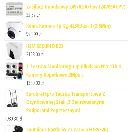
Zasilacz Impulsowy 24V/0.5A/Gpv (24V05AGPV)
32,52
zł
Kenik Kamera Ip Kg-4230Das-Il (2.8Mm)
598,99
zł
HSM SECURIO B22
2158,00
zł
T Zestaw Monitoringu Ip Hikvision Nvr 1Tb 4
Kamery Kopułkowe 2Mpx L
1389,00
zł
Eurokraftpro Taczka Transportowa Z
Ocynkowanej Stali ,Z Zakrzywionymi
Podporami Poprzecznymi
1980,30
zł
Soundeus Fortis 5S 2 Czarna (FOR5S2B)