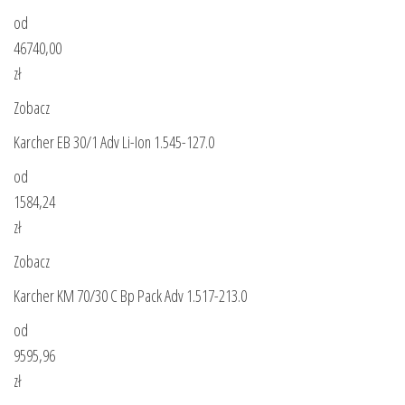
od
46740,00
zł
Zobacz
Karcher EB 30/1 Adv Li-Ion 1.545-127.0
od
1584,24
zł
Zobacz
Karcher KM 70/30 C Bp Pack Adv 1.517-213.0
od
9595,96
zł