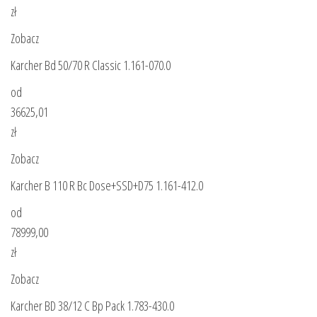
zł
Zobacz
Karcher Bd 50/70 R Classic 1.161-070.0
od
36625,01
zł
Zobacz
Karcher B 110 R Bc Dose+SSD+D75 1.161-412.0
od
78999,00
zł
Zobacz
Karcher BD 38/12 C Bp Pack 1.783-430.0