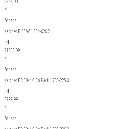
5949,00
zł
Zobacz
Karcher B 60 W 1.384-020.2
od
21365,09
zł
Zobacz
Karcher BR 30/4 C Bp Pack 1.783-225.0
od
8999,99
zł
Zobacz
Karcher BD 30/4 C Bp Pack 1.783-230.0