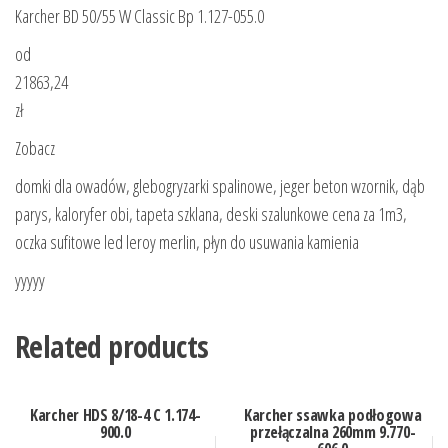
Karcher BD 50/55 W Classic Bp 1.127-055.0
od
21863,24
zł
Zobacz
domki dla owadów, glebogryzarki spalinowe, jeger beton wzornik, dąb
parys, kaloryfer obi, tapeta szklana, deski szalunkowe cena za 1m3,
oczka sufitowe led leroy merlin, płyn do usuwania kamienia
yyyyy
Related products
Karcher HDS 8/18-4 C 1.174-
Karcher ssawka podłogowa
900.0
przełączalna 260mm 9.770-