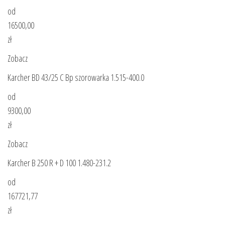
od
16500,00
zł
Zobacz
Karcher BD 43/25 C Bp szorowarka 1.515-400.0
od
9300,00
zł
Zobacz
Karcher B 250 R + D 100 1.480-231.2
od
167721,77
zł