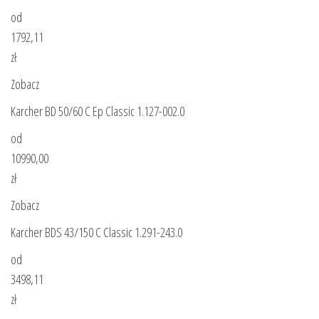
od
1792,11
zł
Zobacz
Karcher BD 50/60 C Ep Classic 1.127-002.0
od
10990,00
zł
Zobacz
Karcher BDS 43/150 C Classic 1.291-243.0
od
3498,11
zł