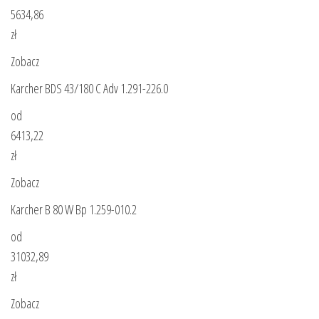
5634,86
zł
Zobacz
Karcher BDS 43/180 C Adv 1.291-226.0
od
6413,22
zł
Zobacz
Karcher B 80 W Bp 1.259-010.2
od
31032,89
zł
Zobacz