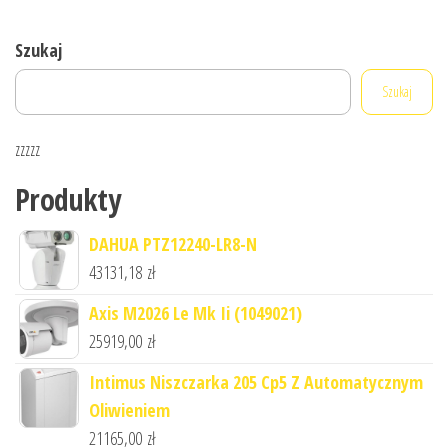
Szukaj
Szukaj
zzzzz
Produkty
DAHUA PTZ12240-LR8-N
43131,18
zł
Axis M2026 Le Mk Ii (1049021)
25919,00
zł
Intimus Niszczarka 205 Cp5 Z Automatycznym
Oliwieniem
21165,00
zł