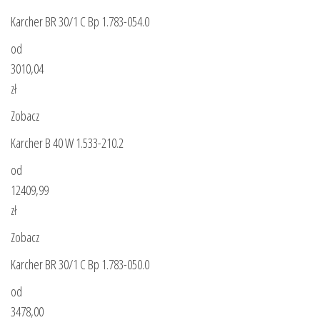
Karcher BR 30/1 C Bp 1.783-054.0
od
3010,04
zł
Zobacz
Karcher B 40 W 1.533-210.2
od
12409,99
zł
Zobacz
Karcher BR 30/1 C Bp 1.783-050.0
od
3478,00