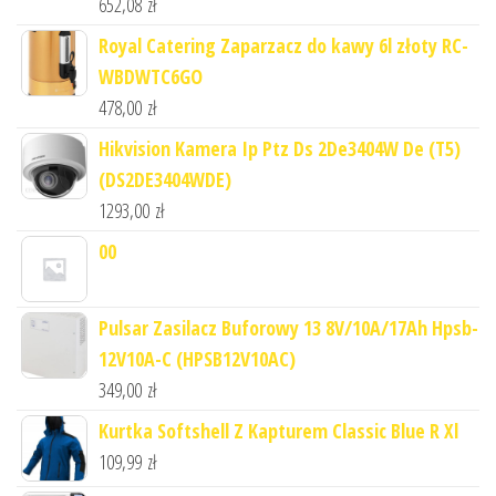
652,08
zł
Royal Catering Zaparzacz do kawy 6l złoty RC-
WBDWTC6GO
478,00
zł
Hikvision Kamera Ip Ptz Ds 2De3404W De (T5)
(DS2DE3404WDE)
1293,00
zł
00
Pulsar Zasilacz Buforowy 13 8V/10A/17Ah Hpsb-
12V10A-C (HPSB12V10AC)
349,00
zł
Kurtka Softshell Z Kapturem Classic Blue R Xl
109,99
zł