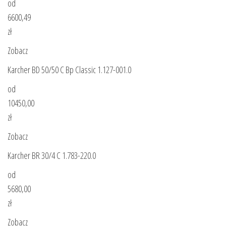
od
6600,49
zł
Zobacz
Karcher BD 50/50 C Bp Classic 1.127-001.0
od
10450,00
zł
Zobacz
Karcher BR 30/4 C 1.783-220.0
od
5680,00
zł
Zobacz