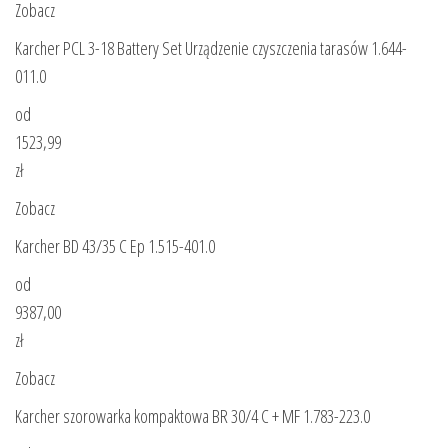
Zobacz
Karcher PCL 3-18 Battery Set Urządzenie czyszczenia tarasów 1.644-
011.0
od
1523,99
zł
Zobacz
Karcher BD 43/35 C Ep 1.515-401.0
od
9387,00
zł
Zobacz
Karcher szorowarka kompaktowa BR 30/4 C + MF 1.783-223.0