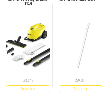
110.0
638,67
zł
299,00
zł
Zobacz cenę
Zobacz cenę