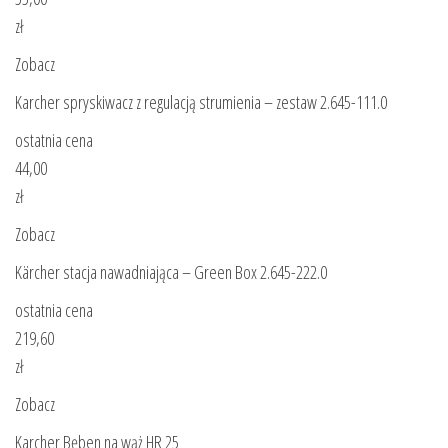
zł
Zobacz
Karcher spryskiwacz z regulacją strumienia – zestaw 2.645-111.0
ostatnia cena
44,00
zł
Zobacz
Kärcher stacja nawadniająca – Green Box 2.645-222.0
ostatnia cena
219,60
zł
Zobacz
Karcher Bęben na wąż HR 25