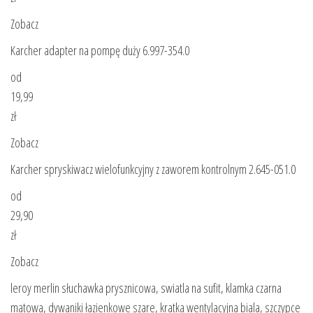
Zobacz
Karcher adapter na pompę duży 6.997-354.0
od
19,99
zł
Zobacz
Karcher spryskiwacz wielofunkcyjny z zaworem kontrolnym 2.645-051.0
od
29,90
zł
Zobacz
leroy merlin słuchawka prysznicowa, swiatla na sufit, klamka czarna
matowa, dywaniki łazienkowe szare, kratka wentylacyjna biala, szczypce