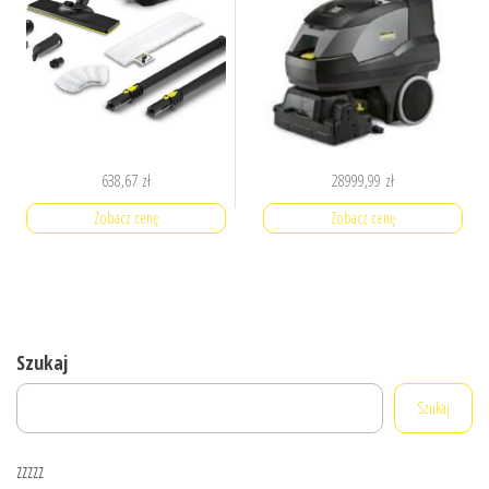
638,67
zł
28999,99
zł
Zobacz cenę
Zobacz cenę
Szukaj
Szukaj
zzzzz