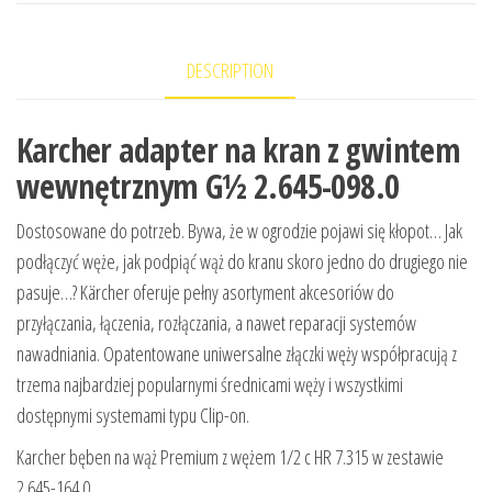
DESCRIPTION
Karcher adapter na kran z gwintem
wewnętrznym G½ 2.645-098.0
Dostosowane do potrzeb. Bywa, że w ogrodzie pojawi się kłopot… Jak
podłączyć węże, jak podpiąć wąż do kranu skoro jedno do drugiego nie
pasuje…? Kärcher oferuje pełny asortyment akcesoriów do
przyłączania, łączenia, rozłączania, a nawet reparacji systemów
nawadniania. Opatentowane uniwersalne złączki węży współpracują z
trzema najbardziej popularnymi średnicami węży i wszystkimi
dostępnymi systemami typu Clip-on.
Karcher bęben na wąż Premium z wężem 1/2 c HR 7.315 w zestawie
2.645-164.0