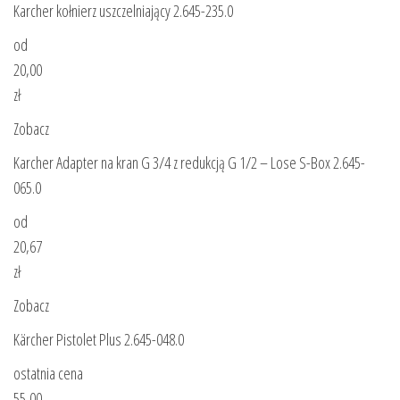
Karcher kołnierz uszczelniający 2.645-235.0
od
20,00
zł
Zobacz
Karcher Adapter na kran G 3/4 z redukcją G 1/2 – Lose S-Box 2.645-
065.0
od
20,67
zł
Zobacz
Kärcher Pistolet Plus 2.645-048.0
ostatnia cena
55,00