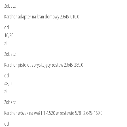
Zobacz
Karcher adapter na kran domowy 2.645-010.0
od
16,20
zł
Zobacz
Karcher pistolet spryskujący zestaw 2.645-289.0
od
48,00
zł
Zobacz
Karcher wózek na wąż HT 4.520 w zestawie 5/8″ 2.645-169.0
od