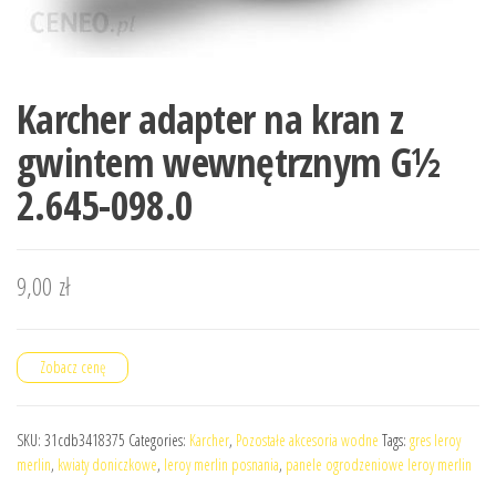
Karcher adapter na kran z
gwintem wewnętrznym G½
2.645-098.0
9,00
zł
Zobacz cenę
SKU:
31cdb3418375
Categories:
Karcher
,
Pozostałe akcesoria wodne
Tags:
gres leroy
merlin
,
kwiaty doniczkowe
,
leroy merlin posnania
,
panele ogrodzeniowe leroy merlin