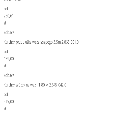
od
280,61
zł
Zobacz
Karcher przedłużka węża ssącego 3,5m 2.863-001.0
od
139,00
zł
Zobacz
Karcher wózek na wąż HT 80 M 2.645-042.0
od
315,00
zł