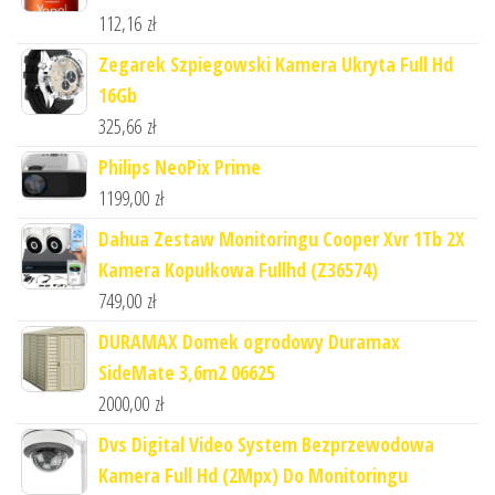
112,16
zł
Zegarek Szpiegowski Kamera Ukryta Full Hd
16Gb
325,66
zł
Philips NeoPix Prime
1199,00
zł
Dahua Zestaw Monitoringu Cooper Xvr 1Tb 2X
Kamera Kopułkowa Fullhd (Z36574)
749,00
zł
DURAMAX Domek ogrodowy Duramax
SideMate 3,6m2 06625
2000,00
zł
Dvs Digital Video System Bezprzewodowa
Kamera Full Hd (2Mpx) Do Monitoringu