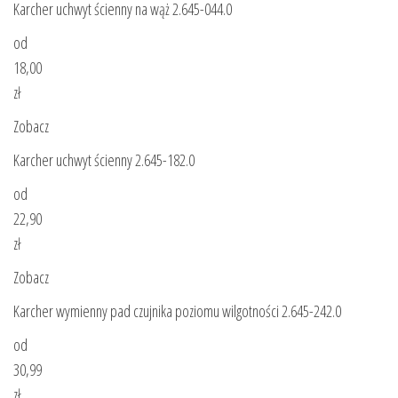
Karcher uchwyt ścienny na wąż 2.645-044.0
od
18,00
zł
Zobacz
Karcher uchwyt ścienny 2.645-182.0
od
22,90
zł
Zobacz
Karcher wymienny pad czujnika poziomu wilgotności 2.645-242.0
od
30,99
zł