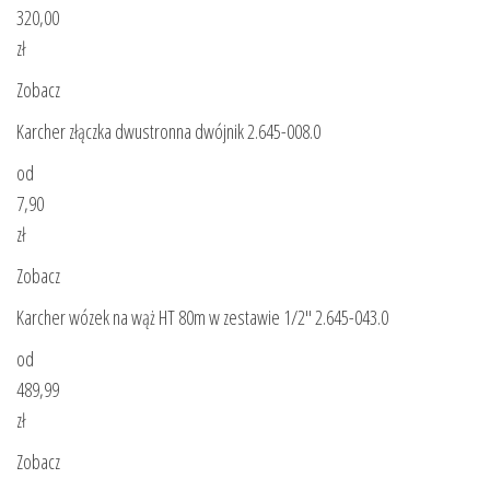
320,00
zł
Zobacz
Karcher złączka dwustronna dwójnik 2.645-008.0
od
7,90
zł
Zobacz
Karcher wózek na wąż HT 80m w zestawie 1/2″ 2.645-043.0
od
489,99
zł
Zobacz