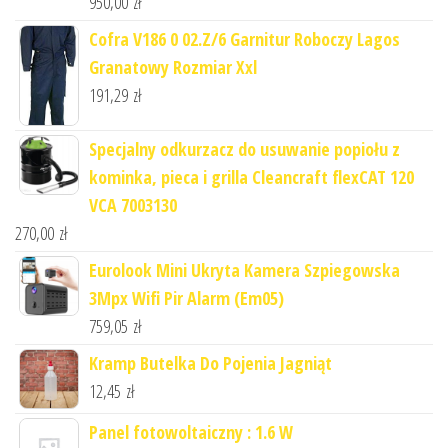
950,00
zł
Cofra V186 0 02.Z/6 Garnitur Roboczy Lagos
Granatowy Rozmiar Xxl
191,29
zł
Specjalny odkurzacz do usuwanie popiołu z
kominka, pieca i grilla Cleancraft flexCAT 120
VCA 7003130
270,00
zł
Eurolook Mini Ukryta Kamera Szpiegowska
3Mpx Wifi Pir Alarm (Em05)
759,05
zł
Kramp Butelka Do Pojenia Jagniąt
12,45
zł
Panel fotowoltaiczny : 1.6 W