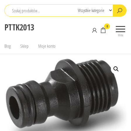
Przejdź
do
treści
PTTK2013
0
Menu
Blog
Sklep
Moje konto