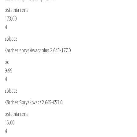
ostatnia cena
173,60
zł
Zobacz
Karcher spryskiwacz plus 2.645-177.0
od
9,99
zł
Zobacz
Kärcher Spryskiwacz 2.645-053.0
ostatnia cena
15,00
zł