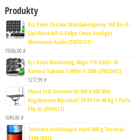
Produkty
Bcs Point Zestaw Wandaloodporny 16X Bcs-P-
Eip54Vsr4-Ai1-G 4 Mpx Cmos Starlight
Motozoom Audio (ZM25331)
19306,00
zł
Bcs Basic Monitoring 4Mpx 1Tb H265+ 4X
Kamera Tubowa 3.6Mm Ir 30M (ZM23432)
1277,99
zł
Physa Stół Groomerski 905 X 605 Mm
Regulowana Wysokość 70 84 Cm 60 Kg 1 Pętla
Phy Gt (PHYGT1)
1049,00
zł
Tekstura zaskakująca Yopol 400 g Texturas
T144:18412