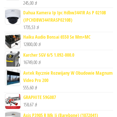
245,00
zł
Dahua Kamera Ip Ipc Hdbw3441R As P 0210B
(IPCHDBW3441RASP0210B)
1735,53
zł
Haiku Audio Bonsai 6550 Se Mm+MC
12800,00
zł
Karcher SGV 6/5 1.092-000.0
16749,00
zł
Avtek Ręcznie Rozwijany W Obudowie Magnum
Video Pro 200
555,60
zł
GRAPHITE 59G087
158,67
zł
Axis P3905 R Mk Ii (Barebone) (1072041)