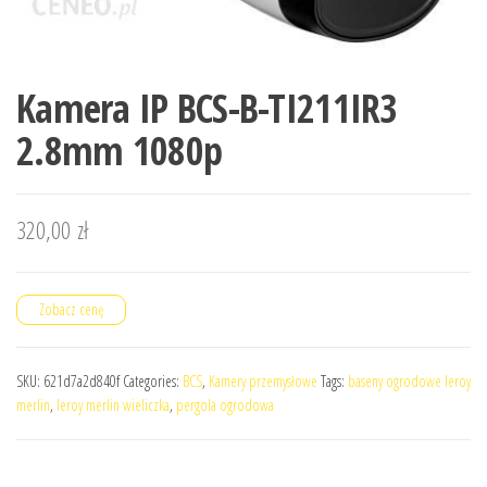
Kamera IP BCS-B-TI211IR3
2.8mm 1080p
320,00
zł
Zobacz cenę
SKU:
621d7a2d840f
Categories:
BCS
,
Kamery przemysłowe
Tags:
baseny ogrodowe leroy
merlin
,
leroy merlin wieliczka
,
pergola ogrodowa