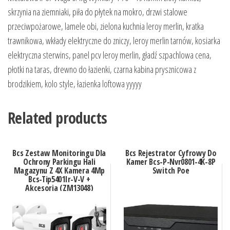
skrzynia na ziemniaki, piła do płytek na mokro, drzwi stalowe
przeciwpożarowe, lamele obi, zielona kuchnia leroy merlin, kratka
trawnikowa, wkłady elektryczne do zniczy, leroy merlin tarnów, kosiarka
elektryczna sterwins, panel pcv leroy merlin, gładź szpachlowa cena,
płotki na taras, drewno do łazienki, czarna kabina prysznicowa z
brodzikiem, kolo style, łazienka loftowa yyyyy
Related products
Bcs Zestaw Monitoringu Dla
Bcs Rejestrator Cyfrowy Do
Ochrony Parkingu Hali
Kamer Bcs-P-Nvr0801-4K-8P
Magazynu Z 4X Kamera 4Mp
Switch Poe
Bcs-Tip5401Ir-V-V +
Akcesoria (ZM13048)