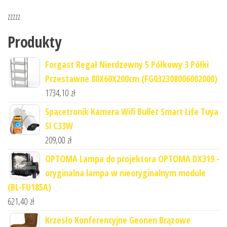
zzzzz
Produkty
Forgast Regał Nierdzewny 5 Półkowy 3 Półki
Przestawne 80X60X200cm (FG032308006002000)
1734,10
zł
Spacetronik Kamera Wifi Bullet Smart Life Tuya
Sl C33W
209,00
zł
OPTOMA Lampa do projektora OPTOMA DX319 -
oryginalna lampa w nieoryginalnym module
(BL-FU185A)
621,40
zł
Krzesło Konferencyjne Geonen Brązowe