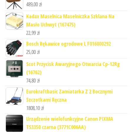
489,00
zł
Kadax Maselnica Maselniczka Szklana Na
Masło Uchwyt (167475)
22,99
zł
Bosch Rękawice ogrodowe L F016800292
25,00
zł
Scot Przycisk Awaryjnego Otwarcia Cp-12Rg
(16762)
74,80
zł
Eurokraftbasic Zamiatarka Z 2 Bocznymi
Szczotkami Ręczna
1808,10
zł
Urządzenie wielofunkcyjne Canon PIXMA
TS3350 czarna (3771C006AA)