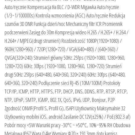
Auto/ręcznie Kompensacja tła BLC / D-WDR Migawka Auto/ręcznie
(1/3~1/100000s) Kontrola wzmocnienia (AGC) Auto/ręcznie Redukcja
szumów 3D DNR Funkcja dzień/noc Mechaniczny filtr ICR Promiennik
podczerwieni Zasięg do 30m Kompresja wideo H.265 / H.265+ / H.264 /
H.264+ / MJPEG(drugi strumień) Rozdzielczość 1080P(1920×1080) /
960H(1280×960) / 720P(1280×720) / VGA(640×480) / (640×360) /
QVGA(320×240) Strumień główny 50Hz: 25fps (1920×1080, 1280×960,
1280×720) 60Hz: 30fps (1920×1080, 1280×960, 1280×720) Strumień
drugi 50Hz: 25fps (640×480, 640×360, 320×240) 60Hz: 30fps (640×480,
640×360, 320×240) Podłączenie sieci RJ-45 (10M/100M) Protokoły
TCP/IP, ICMP, HTTP, HTTPS, FTP, DHCP, DNS, DDNS, RTP, RTSP, RTCP,
NTP, UPnP, SMTP, IGMP, 802.1X, QoS, IPv6, UDP, Bonjour, P2P
Zgodność ONVIF(Profil S, Profil G), ISAPI Użytkownicy Maksymalnie 32
Użytkownicy mobilni iOS, android Zasilanie DC12V(±25%) / PoE(802.3 af)
Pobór mocy <5W Warunki pracy -30°C ~ +50°C, 10%~95% RH Obudowa
Metalowa IP67 Waga 0.4kg Wymiary Φ70 × 191.3mm zloty karnisz,