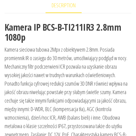
DESCRIPTION
Kamera IP BCS-B-TI211IR3 2.8mm
1080p
Kamera sieciowa tubowa 2Mpx z obiektywem 2.8mm. Posiada
promiennik IR o zasięgu do 30 metrów, umożliwiający podgląd w nocy.
Mechaniczny filtr podczerwieni ICR pozwala na uzyskanie obrazu
wysokiej jakości nawet w trudnych warunkach oświetleniowych.
Ponadto funkcja cyfrowej redukcji szumów 3D DNR również wpływa na
jakość obrazu niwelując powstałe przy słabym świetle szumy. Kamera
cechuje się także innymi funkcjami odpowiadającymi za jakość obrazu,
między innymi: D-WDR, BLC (kompensacja tła), AGC (kontrola
wzmocnienia), dzień/noc ICR, AWB (balans bieli) i inne. Obudowa
metalowa o klasie szczelności IP67, przystosowana także do użytku
zewnętrznego. Zasilanie: DC 12V, PoE. Charakterystyka kamery BCS-B-