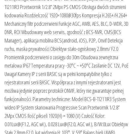
TI211IR3 Przetwornik 1/2.8” 2Mpx PS CMOS Obsługa dwóch strumieni
kodowania Rozdzielczość 1920×1080@30fps Kompresja H.265+/H.264+
Mechaniczny filtr podczerwieni Funkcje AGC, AWB, AES, BLC, D-WDR, 3D
DNR, ROI Wbudowany web serwis, zgodność z BCS-NVR, CMS(BCS
Manager), aplikacja mobilna BCS(android, iOS), P2P, Onvif Detekcja
ruchu, maska prywatności Obiektyw stało-ogniskowy 2.8mm/ F2.0
Promiennik podczerwieni o zasięgu do 30m Obudowa zewnętrzna
metalowa IP67 Temperatura pracy -30°C ~ +50°C Zasilanie DC 12V, PoE
Uwaga! Kamery IP z serii BASIC są w pełni kompatybilne tylko z
rejestratorami serii BASIC. Współpraca z innymi rejestratorami jest
możliwa jedynie poprzez protokół ONVIF, który nie gwarantuje pełnej
funkcjonalności. Parametry techniczne: Model BCS-B-TI211IR3 System
wideo IP System skanowania Progressive Scan Przetwornik 1/2.8”
2Mpx CMOS Ilość pikseli 1920(H) × 1080 (V) Czułość Kolor:
0.01Lux@(F1.2, AGC wł.), 0.028 Lux@(F2.0, AGC wł.), B/W:0Lux Obiektyw
Stały 2.8mm F2.0, kąt widzenia H: 103°, V: 59° Balans bieli (AWB)