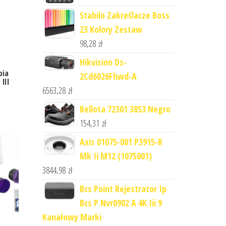
Stabilo Zakreślacze Boss
23 Kolory Zestaw
98,28
zł
Hikvision Ds-
pia
2Cd6026Fhwd-A
III
6563,28
zł
Bellota 72301 38S3 Negro
154,31
zł
Axis 01075-001 P3915-R
Mk Ii M12 (1075001)
3844,98
zł
Bcs Point Rejestrator Ip
Bcs P Nvr0902 A 4K Iii 9
Kanałowy Marki