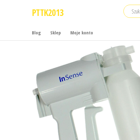
Przejdź
PTTK2013
do
treści
Blog
Sklep
Moje konto