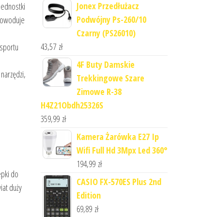
Jonex Przedłużacz
jednostki
Podwójny Ps-260/10
 powoduje
Czarny (PS26010)
43,57
zł
nsportu
4F Buty Damskie
 narzędzi,
Trekkingowe Szare
Zimowe R-38
H4Z21Obdh25326S
359,99
zł
Kamera Żarówka E27 Ip
Wifi Full Hd 3Mpx Led 360°
194,99
zł
epki do
CASIO FX-570ES Plus 2nd
iat duży
Edition
69,89
zł