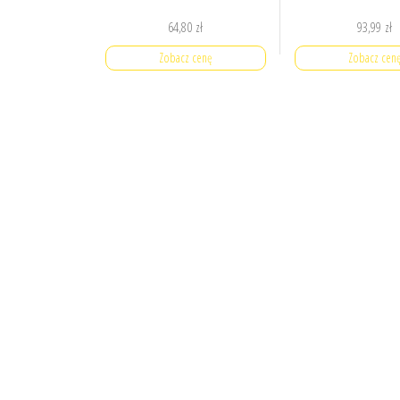
64,80
zł
93,99
zł
Zobacz cenę
Zobacz cen