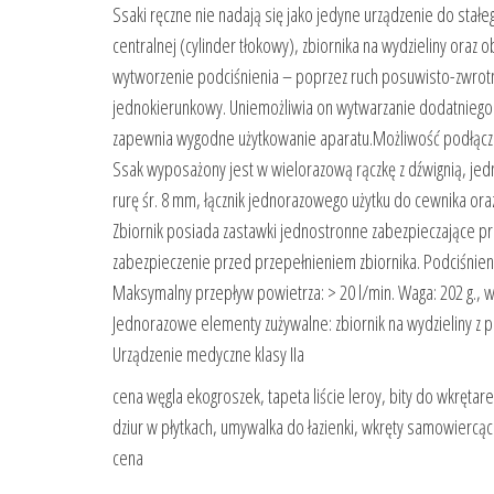
Ssaki ręczne nie nadają się jako jedyne urządzenie do stał
centralnej (cylinder tłokowy), zbiornika na wydzieliny o
wytworzenie podciśnienia – poprzez ruch posuwisto-zwrotny
jednokierunkowy. Uniemożliwia on wytwarzanie dodatniego c
zapewnia wygodne użytkowanie aparatu.Możliwość podłącze
Ssak wyposażony jest w wielorazową rączkę z dźwignią, jedno
rurę śr. 8 mm, łącznik jednorazowego użytku do cewnika oraz
Zbiornik posiada zastawki jednostronne zabezpieczające p
zabezpieczenie przed przepełnieniem zbiornika. Podciśnien
Maksymalny przepływ powietrza: > 20 l/min. Waga: 202 g., 
Jednorazowe elementy zużywalne: zbiornik na wydzieliny z p
Urządzenie medyczne klasy IIa
cena węgla ekogroszek, tapeta liście leroy, bity do wkręta
dziur w płytkach, umywalka do łazienki, wkręty samowiercąc
cena