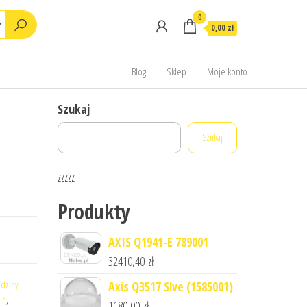
0
0,00 zł
Blog
Sklep
Moje konto
Szukaj
Szukaj
zzzzz
Produkty
AXIS Q1941-E 789001
32410,40
zł
odziny
Axis Q3517 Slve (1585001)
in
,
1180,00
zł