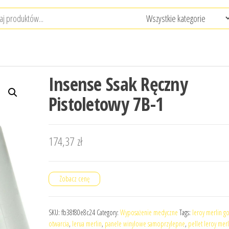
Insense Ssak Ręczny
Pistoletowy 7B-1
174,37
zł
Zobacz cenę
SKU:
fb38f80e8c24
Category:
Wyposażenie medyczne
Tags:
leroy merlin g
otwarcia
,
lerua merlin
,
panele winylowe samoprzylepne
,
pellet leroy merl