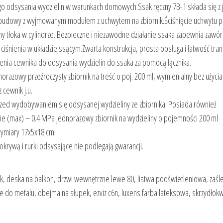
ego odsysania wydzielin w warunkach domowych.Ssak ręczny 7B-1 składa się z 
raz obudowy z wyjmowanym modułem z uchwytem na zbiornik.Ściśnięcie uchwytu
 tłoka w cylindrze. Bezpieczne i niezawodne działanie ssaka zapewnia zawór
iśnienia w układzie ssącym.Zwarta konstrukcja, prosta obsługa i łatwość tra
nia cewnika do odsysania wydzielin do ssaka za pomocą łącznika.
razowy przeźroczysty zbiornik na treść o poj. 200 ml, wymienialny bez użycia
 cewnik j.u.
rzed wydobywaniem się odsysanej wydzieliny ze zbiornika. Posiada również
ie (max) – 0.4 MPa Jednorazowy zbiornik na wydzieliny o pojemności 200 ml
wymiary 17x5x18 cm
okrywą i rurki odsysające nie podlegają gwarancji.
rek, deska na balkon, drzwi wewnętrzne lewe 80, listwa podświetleniowa, zaśl
e do metalu, obejma na słupek, ezviz c6n, luxens farba lateksowa, skrzydłokw