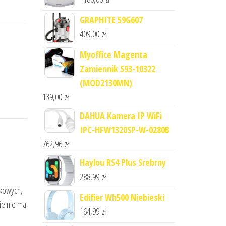
GRAPHITE 59G607
409,00
zł
Myoffice Magenta
Zamiennik 593-10322
(MOD2130MN)
139,00
zł
DAHUA Kamera IP WiFi
IPC-HFW1320SP-W-0280B
762,96
zł
Haylou RS4 Plus Srebrny
288,99
zł
nkowych,
Edifier Wh500 Niebieski
ie nie ma
164,99
zł