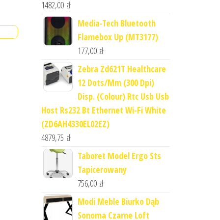
1482,00
zł
Media-Tech Bluetooth
Flamebox Up (MT3177)
177,00
zł
Zebra Zd621T Healthcare
12 Dots/Mm (300 Dpi)
Disp. (Colour) Rtc Usb Usb
Host Rs232 Bt Ethernet Wi-Fi White
(ZD6AH4330EL02EZ)
4879,75
zł
Taboret Model Ergo Sts
Tapicerowany
756,00
zł
Modi Meble Biurko Dąb
Sonoma Czarne Loft