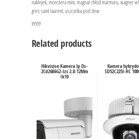
naklejek, monstera mini, magnat chłód marmuru, wagner w95
gres saint laurent, uszczelka pod zlew
yyyyy
Related products
Hikvision Kamera Ip Ds-
Kamera hybryd
2Cd2686G2-Izs 2.8-12Mm
SD52C225I-HC 108
Ik10