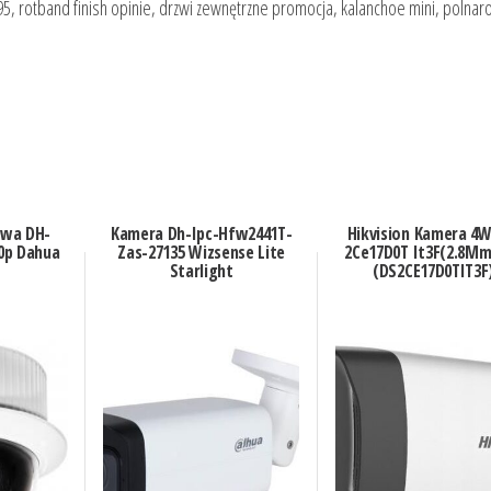
, rotband finish opinie, drzwi zewnętrzne promocja, kalanchoe mini, polnaro
owa DH-
Kamera Dh-Ipc-Hfw2441T-
Hikvision Kamera 4W
0p Dahua
Zas-27135 Wizsense Lite
2Ce17D0T It3F(2.8Mm
Starlight
(DS2CE17D0TIT3F