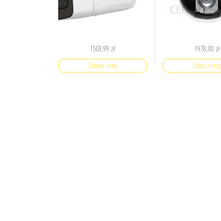
1503,99
zł
1978,00
zł
Zobacz cenę
Zobacz cen