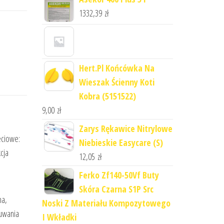
1332,39
zł
Hert.Pl Końcówka Na
Wieszak Ścienny Koti
Kobra (5151522)
9,00
zł
Zarys Rękawice Nitrylowe
eciowe:
Niebieskie Easycare (S)
cja
12,05
zł
Ferko Zf140-50Vf Buty
Skóra Czarna S1P Src
na,
Noski Z Materiału Kompozytowego
suwania
I Wkładki