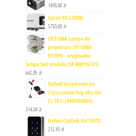
1499,00
zł
Epson EB-L200W
5730,00
zł
OPTOMA Lampa do
projektora OPTOMA
EP709S - oryginalna
lampa bez modułu (SP.86J01GC01)
642,05
zł
Einhell Urządzenie Do
Czyszczenia Fug Aku Ge-
Cc 18 Li (4803424050)
314,04
zł
Dahua Czytnik Asr1201D
212,43
zł