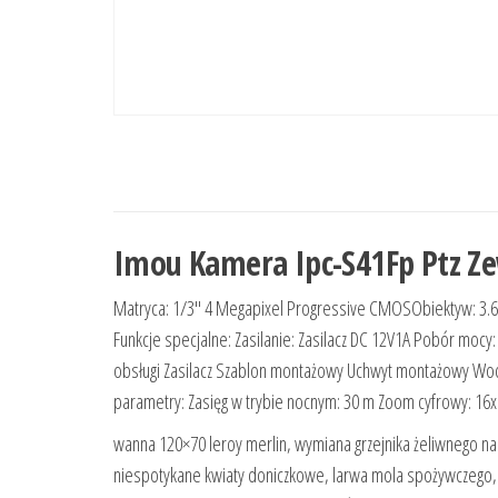
Imou Kamera Ipc-S41Fp Ptz Z
Matryca: 1/3″ 4 Megapixel Progressive CMOSObiektyw: 3.6 
Funkcje specjalne: Zasilanie: Zasilacz DC 12V1A Pobór moc
obsługi Zasilacz Szablon montażowy Uchwyt montażowy Wod
parametry: Zasięg w trybie nocnym: 30 m Zoom cyfrowy: 16
wanna 120×70 leroy merlin, wymiana grzejnika żeliwnego n
niespotykane kwiaty doniczkowe, larwa mola spożywczego, 