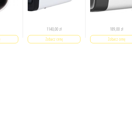
1140,00
zł
189,00
zł
ę
Zobacz cenę
Zobacz cenę