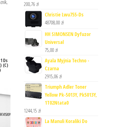
znik,
200,76
zł
Christie Lwu755-Ds
48708,00
zł
HH SIMONSEN Dyfuzor
Universal
75,00
zł
Ayala Myjnia Techno -
1 Ds
) (C)
Czarna
)
2915,06
zł
Triumph Adler Toner
Yellow Pk-5013Y, Pk5013Y,
1T02Ntata0
1244,15
zł
La Manuli Koraliki Do