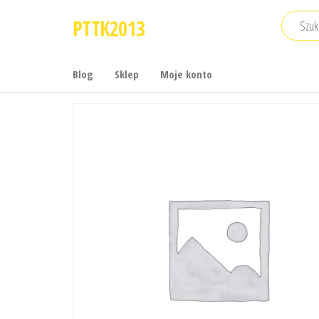
Przejdź
PTTK2013
do
treści
Blog
Sklep
Moje konto