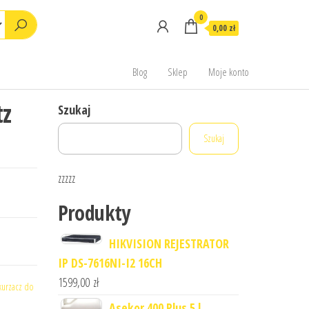
0
0,00 zł
Blog
Sklep
Moje konto
tz
Szukaj
Szukaj
zzzzz
Produkty
HIKVISION REJESTRATOR
IP DS-7616NI-I2 16CH
1599,00
zł
urzacz do
Asekor 400 Plus 5 l