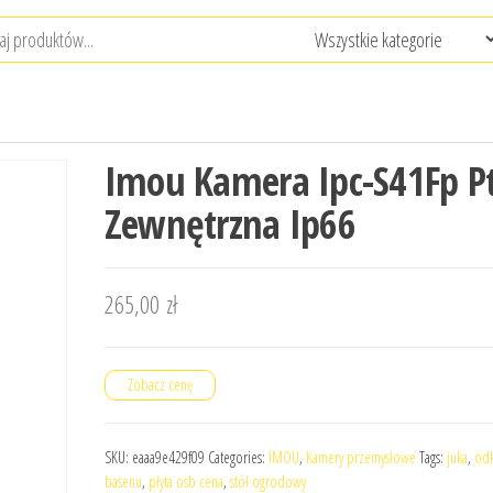
Imou Kamera Ipc-S41Fp P
Zewnętrzna Ip66
265,00
zł
Zobacz cenę
SKU:
eaaa9e429f09
Categories:
IMOU
,
Kamery przemysłowe
Tags:
juka
,
odk
basenu
,
płyta osb cena
,
stół ogrodowy