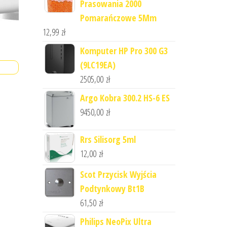
Prasowania 2000
Pomarańczowe 5Mm
12,99
zł
Komputer HP Pro 300 G3
(9LC19EA)
2505,00
zł
Argo Kobra 300.2 HS-6 ES
9450,00
zł
Rrs Silisorg 5ml
12,00
zł
Scot Przycisk Wyjścia
Podtynkowy Bt1B
61,50
zł
Philips NeoPix Ultra