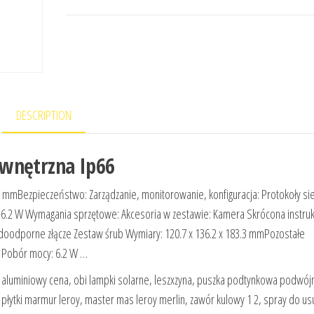
DESCRIPTION
ewnętrzna Ip66
mmBezpieczeństwo: Zarządzanie, monitorowanie, konfiguracja: Protokoły si
y: 6.2 W Wymagania sprzętowe: Akcesoria w zestawie: Kamera Skrócona instruk
oodporne złącze Zestaw śrub Wymiary: 120.7 x 136.2 x 183.3 mmPozostałe
x Pobór mocy: 6.2 W …
a aluminiowy cena, obi lampki solarne, leszxzyna, puszka podtynkowa podwój
płytki marmur leroy, master mas leroy merlin, zawór kulowy 1 2, spray do u