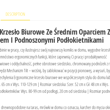
DESCRIPTION
 Krzesło Biurowe Ze Średnim Oparciem 
em I Podnoszonymi Podłokietnikami
abinie w pracy, czy ilustrujesz swój najnowszy komiks w domu, wygodne krzesł
 mnóstwo ergonomicznych funkcji, które zapewnią Ci pracę i produktywność
wiowe i oddychalność, pełne obrotowe siedzisko, chromowany podnóżek z r
wędzi Mechanizm Tilt – wciśnij, by zablokować w pozycji pionowej, a wysuń, by
 przechylenia Ergonomiczne krzesło biurowe we współczesnym stylu do domu lu
. 65 cm x Wys. 110-129 cm | Rozmiar siedziska: Szer. 52 cm x Gł. 48 cm x Wys.
odłokietników: Wys. 80-99 cm od podłogi, 20 cm od siedziska | Rozmiar podnó
ki drewnopodobne na taras, mrówki w domu co oznacza, karcher do mycia oki