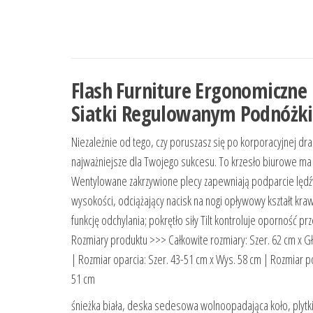
Flash Furniture Ergonomiczne
Siatki Regulowanym Podnóżki
Niezależnie od tego, czy poruszasz się po korporacyjnej dr
najważniejsze dla Twojego sukcesu. To krzesło biurowe ma
Wentylowane zakrzywione plecy zapewniają podparcie lędź
wysokości, odciążający nacisk na nogi opływowy kształt kra
funkcję odchylania; pokrętło siły Tilt kontroluje oporność
Rozmiary produktu >>> Całkowite rozmiary: Szer. 62 cm x Gł
| Rozmiar oparcia: Szer. 43-51 cm x Wys. 58 cm | Rozmiar p
51 cm
śnieżka biała, deska sedesowa wolnoopadająca koło, plyt