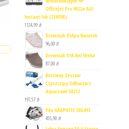
wielofunkcyjne HP
OfficeJet Pro 9022e AiO
Instant Ink (226Y0B)
1124,99
zł
Drewniak 01Apu Kwiatek
96,00
zł
Drewniak 01A Beż Welur
87,00
zł
Bestway Zestaw
Czyszczący Odkurzacz
Aquacrawl 58212
197,57
zł
Piła GRAPHITE 58G493
455,90
zł
Jabra Engage 50 Ii Stereo