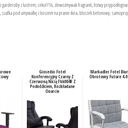
 garderoby z lustrem, cekol f16, zlewozmywak fragranit, listwy przypodłogow
bi, szafka pod umywalkę z koszem na pranie ikea, bloczek betonowy, samoprz
iurowe
Giosedio Fotel
Markadler Fotel Biu
etowy
Konferencyjny Czarny Z
Obrotowy Future 4.0
Czerwoną Nicią Fbk004R Z
Podnóżkiem, Rozkładane
Oparcie