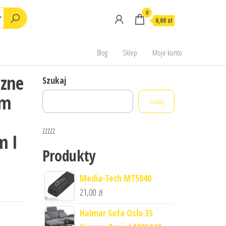
0
0,00 zł
Blog
Sklep
Moje konto
czne
Szukaj
im
Szukaj
zzzzz
m I
Produkty
Media-Tech MT5040
21,00
zł
Halmar Sofa Oslo 3S