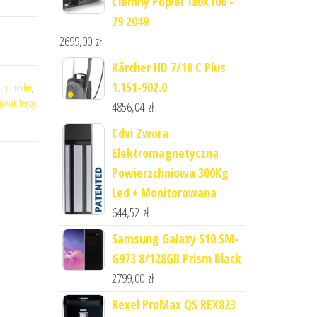
Ciemny Popiel 180X100 -
79 2049
2699,00
zł
Kärcher HD 7/18 C Plus
1.151-902.0
roy merlin
,
ywak leroy
4856,04
zł
Cdvi Zwora
Elektromagnetyczna
Powierzchniowa 300Kg
Led + Monitorowana
644,52
zł
Samsung Galaxy S10 SM-
G973 8/128GB Prism Black
2799,00
zł
Rexel ProMax QS REX823