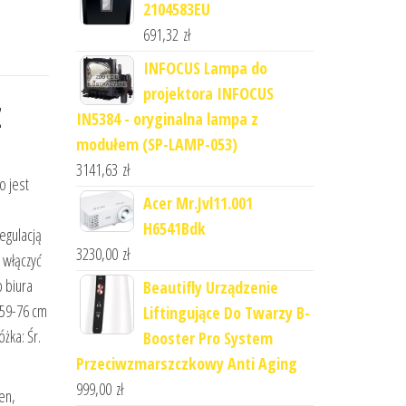
2104583EU
691,32
zł
INFOCUS Lampa do
projektora INFOCUS
Z
IN5384 - oryginalna lampa z
modułem (SP-LAMP-053)
3141,63
zł
o jest
Acer Mr.Jvl11.001
H6541Bdk
egulacją
3230,00
zł
 włączyć
b biura
Beautifly Urządzenie
 59-76 cm
Liftingujące Do Twarzy B-
żka: Śr.
Booster Pro System
Przeciwzmarszczkowy Anti Aging
999,00
zł
en,