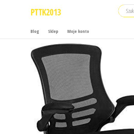
Przejdź
PTTK2013
do
treści
Blog
Sklep
Moje konto