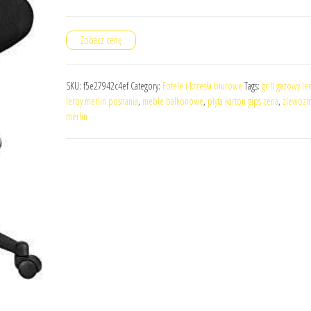
Zobacz cenę
SKU:
f5e27942c4ef
Category:
Fotele i krzesła biurowe
Tags:
grill gazowy le
leroy merlin posnania
,
meble balkonowe
,
płyta karton gips cena
,
zlewozm
merlin