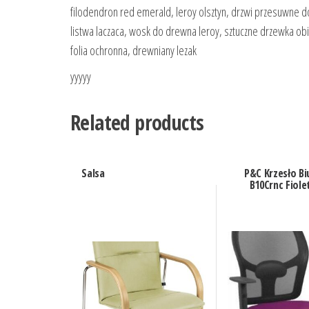
filodendron red emerald, leroy olsztyn, drzwi przesuwne do
listwa laczaca, wosk do drewna leroy, sztuczne drzewka o
folia ochronna, drewniany lezak
yyyyy
Related products
Salsa
P&C Krzesło B
B10Crnc Fiol