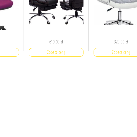
619,00
zł
329,00
zł
ę
Zobacz cenę
Zobacz cenę