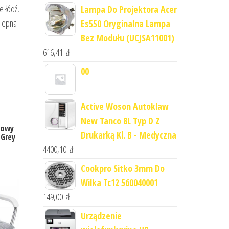
e łódź,
Lampa Do Projektora Acer
ylepna
Es550 Oryginalna Lampa
Bez Modułu (UCJSA11001)
616,41
zł
00
Active Woson Autoklaw
New Tanco 8L Typ D Z
rowy
Drukarką Kl. B - Medyczna
 Grey
4400,10
zł
Cookpro Sitko 3mm Do
Wilka Tc12 560040001
149,00
zł
Urządzenie