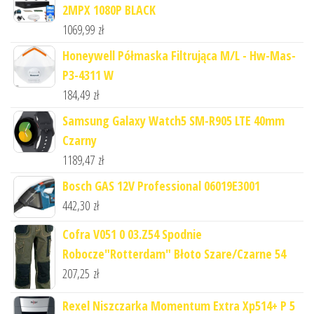
2MPX 1080P BLACK
1069,99
zł
Honeywell Półmaska Filtrująca M/L - Hw-Mas-
P3-4311 W
184,49
zł
Samsung Galaxy Watch5 SM-R905 LTE 40mm
Czarny
1189,47
zł
Bosch GAS 12V Professional 06019E3001
442,30
zł
Cofra V051 0 03.Z54 Spodnie
Robocze"Rotterdam" Błoto Szare/Czarne 54
207,25
zł
Rexel Niszczarka Momentum Extra Xp514+ P 5