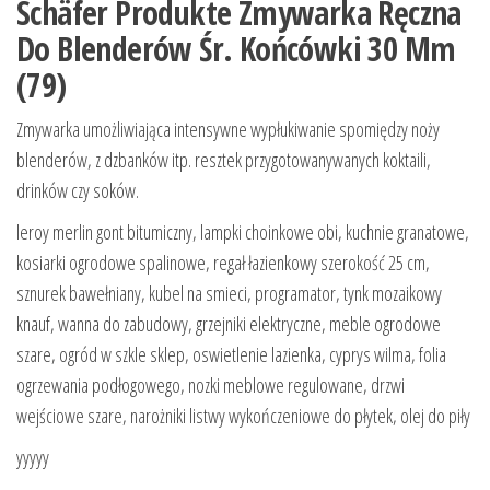
Schäfer Produkte Zmywarka Ręczna
Do Blenderów Śr. Końcówki 30 Mm
(79)
Zmywarka umożliwiająca intensywne wypłukiwanie spomiędzy noży
blenderów, z dzbanków itp. resztek przygotowanywanych koktaili,
drinków czy soków.
leroy merlin gont bitumiczny, lampki choinkowe obi, kuchnie granatowe,
kosiarki ogrodowe spalinowe, regał łazienkowy szerokość 25 cm,
sznurek bawełniany, kubel na smieci, programator, tynk mozaikowy
knauf, wanna do zabudowy, grzejniki elektryczne, meble ogrodowe
szare, ogród w szkle sklep, oswietlenie lazienka, cyprys wilma, folia
ogrzewania podłogowego, nozki meblowe regulowane, drzwi
wejściowe szare, narożniki listwy wykończeniowe do płytek, olej do piły
yyyyy