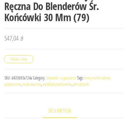
Ręczna Do Blenderów Śr.
Końcówki 30 Mm (79)
547,04
zł
Zobacz cenę
SKU:
d433b93a724a
Category:
Zmywarki i wyparzacze
Tags:
leroy merlin kabiny
prysznicowe
,
leżak plażowy
,
podkład pod panele
,
przędziorki
DESCRIPTION