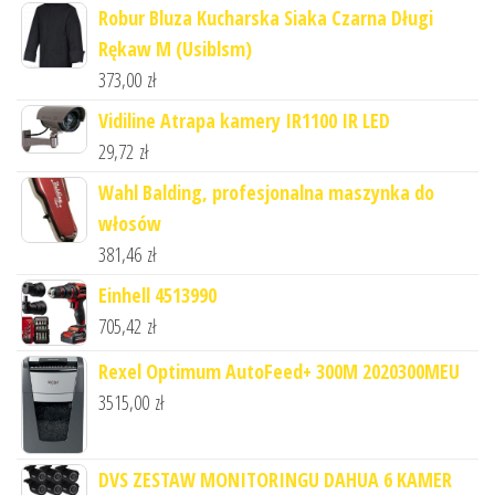
Robur Bluza Kucharska Siaka Czarna Długi
Rękaw M (Usiblsm)
373,00
zł
Vidiline Atrapa kamery IR1100 IR LED
29,72
zł
Wahl Balding, profesjonalna maszynka do
włosów
381,46
zł
Einhell 4513990
705,42
zł
Rexel Optimum AutoFeed+ 300M 2020300MEU
3515,00
zł
DVS ZESTAW MONITORINGU DAHUA 6 KAMER