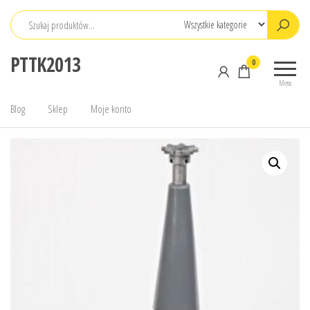
Przejdź
do
treści
PTTK2013
0
Menu
Blog
Sklep
Moje konto