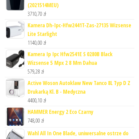
(2021514MEU)
3710,70
zł
Kamera Dh-Ipc-Hfw2441T-Zas-27135 Wizsense
Lite Starlight
1140,00
zł
Kamera Ip Ipc Hfw2541E S 0280B Black
Wizsense 5 Mpx 2 8 Mm Dahua
579,28
zł
Active Woson Autoklaw New Tanco 8L Typ D Z
Drukarką Kl. B - Medyczna
4400,10
zł
HAMMER Energy 2 Eco Czarny
748,00
zł
Wahl All In One Blade, uniwersalne ostrze do