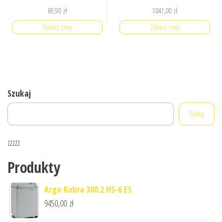
69,90
zł
1041,00
zł
Zobacz cenę
Zobacz cenę
Szukaj
Szukaj
zzzzz
Produkty
Argo Kobra 300.2 HS-6 ES
9450,00
zł