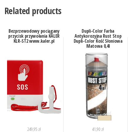
Related products
Bezprzewodowy pociągany
Dupli-Color Farba
przycisk przywołania KALER
Antykorozyjna Rust Stop
KLR-ST2 www.kaler.pl
Dupli-Color Kość Słoniowa
Matowa 0,4l
249,95
zł
41,90
zł