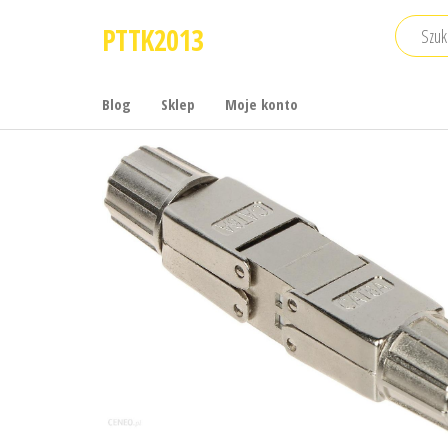
Przejdź
PTTK2013
do
treści
Blog
Sklep
Moje konto