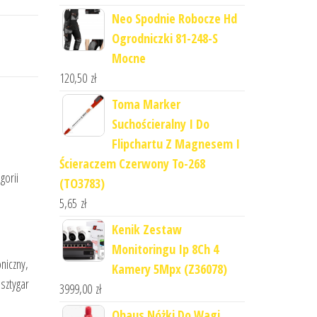
Neo Spodnie Robocze Hd
Ogrodniczki 81-248-S
Mocne
120,50
zł
Toma Marker
Suchościeralny I Do
Flipchartu Z Magnesem I
Ścieraczem Czerwony To-268
gorii
(TO3783)
5,65
zł
Kenik Zestaw
Monitoringu Ip 8Ch 4
niczny,
Kamery 5Mpx (Z36078)
sztygar
3999,00
zł
Ohaus Nóżki Do Wagi