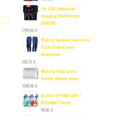
Flir IGM Industrial
Imaging Multimeter
(DM285)
3799,00
zł
Makita Spodnie Jeansowe
Rozm Xl Kieszenie
Wzmocnio
200,76
zł
Wüsthof Nóż Szefa
Kuchni 200mm Amici
1048,00
zł
Brother BT5000 CMY +
BTD60BK Czarny
99,00
zł