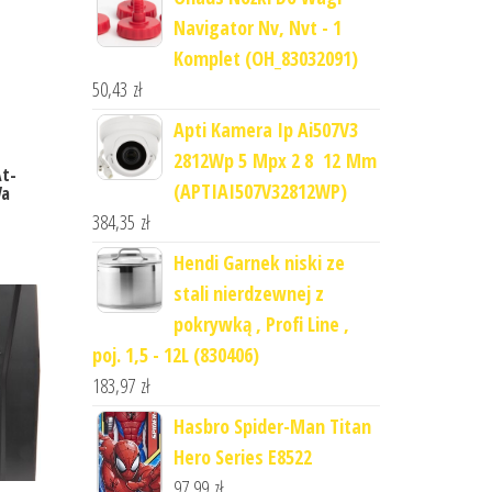
Navigator Nv, Nvt - 1
Komplet (OH_83032091)
50,43
zł
Apti Kamera Ip Ai507V3
2812Wp 5 Mpx 2 8 12 Mm
At-
(APTIAI507V32812WP)
Va
384,35
zł
Hendi Garnek niski ze
stali nierdzewnej z
pokrywką , Profi Line ,
poj. 1,5 - 12L (830406)
183,97
zł
Hasbro Spider-Man Titan
Hero Series E8522
97,99
zł