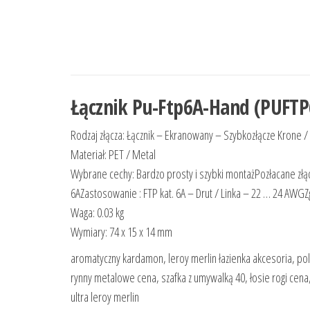
Łącznik Pu-Ftp6A-Hand (PUF
Rodzaj złącza: Łącznik – Ekranowany – Szybkozłącze Krone /
Materiał: PET / Metal
Wybrane cechy: Bardzo prosty i szybki montażPozłacane złą
6AZastosowanie : FTP kat. 6A – Drut / Linka – 22 … 24 AWG
Waga: 0.03 kg
Wymiary: 74 x 15 x 14 mm
aromatyczny kardamon, leroy merlin łazienka akcesoria, polu
rynny metalowe cena, szafka z umywalką 40, łosie rogi cena
ultra leroy merlin