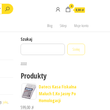
0
0,00 zł
Blog
Sklep
Moje konto
Szukaj
Szukaj
zzzzz
Produkty
Datecs Kasa Fiskalna
Maluch E.Ko Jasny Po
Homologacji
gs:
juka
,
599,00
zł