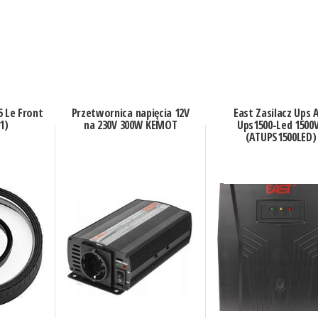
5 Le Front
Przetwornica napięcia 12V
East Zasilacz Ups 
1)
na 230V 300W KEMOT
Ups1500-Led 1500
(ATUPS1500LED)