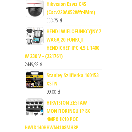
Hikvision Ezviz C4S
(Cscv220A052Wfr4Mm)
553,75
zł
HENDI WIELOFUNKCYJNY Z
WAGĄ 20 FUNKCJI
HENDICHEF IPC 4.5 L 1400
W 230 V - (221761)
2449,98
zł
Stanley Szlifierka 160153
XSTN
99,00
zł
HIKVISION ZESTAW
MONITORINGU IP 8X
4MPX IK10 POE
HWID140HHWN4108MH8P