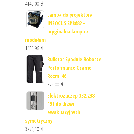
4149,00
zł
Lampa do projektora
INFOCUS SP8682 -
oryginalna lampa z
modułem
1436,96
zł
Bullstar Spodnie Robocze
Performance Czarne
Rozm. 46
275,00
zł
Elektrozaczep 332.238-----
F91 do drzwi
ewakuacyjnych
symetryczny
3776,10
zł