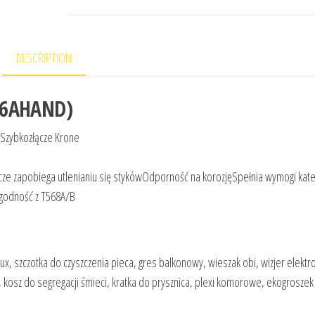
DESCRIPTION
TP6AHAND)
 Szybkozłącze Krone
cze zapobiega utlenianiu się stykówOdporność na korozjęSpełnia wymogi kate
Zgodność z T568A/B
x, szczotka do czyszczenia pieca, gres balkonowy, wieszak obi, wizjer elektro
, kosz do segregacji śmieci, kratka do prysznica, plexi komorowe, ekogroszek 