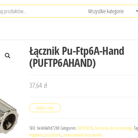
Łącznik Pu-Ftp6A-Hand
(PUFTP6AHAND)
37,64
zł
Zobacz cenę
SKU:
6e4d4a9d7269
Categories:
ABCVISION
,
Akcesoria do monitoringu
Ta
migdałek
,
przędziorki
,
zlewozmywak leroy merlin