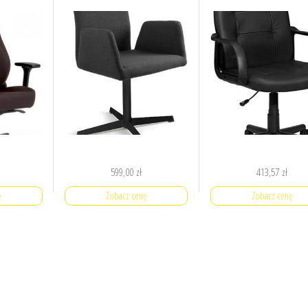
599,00
zł
413,57
zł
ę
Zobacz cenę
Zobacz cenę