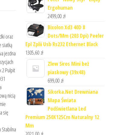
Ergohuman
2499,00
zł
Bixolon Xd3 40D 8
Dots/Mm (203 Dpi) Peeler
dki oraz
Epl Zplii Usb Rs232 Ethernet Black
 siatką
1305,60
zł
wa jezdna
ozycjach
Zlew Siros Mini beż
 2 Pulpit
piaskowy (39x48)
D31
699,00
zł
a
Sikorka.Net Drewniana
ową nicią
Mapa Świata
omie
Podświetlana Led
a się
Premium 250X125Cm Naturalny 12
Mm
h Stabilna
2021,00
zł