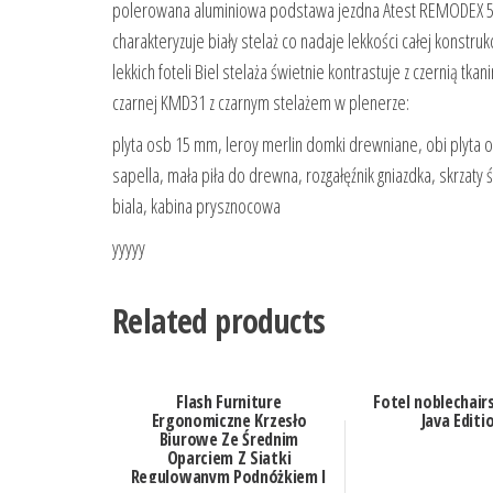
polerowana aluminiowa podstawa jezdna Atest REMODEX 5 l
charakteryzuje biały stelaż co nadaje lekkości całej konst
lekkich foteli Biel stelaża świetnie kontrastuje z czernią t
czarnej KMD31 z czarnym stelażem w plenerze:
plyta osb 15 mm, leroy merlin domki drewniane, obi plyta 
sapella, mała piła do drewna, rozgałęźnik gniazdka, skrzat
biala, kabina prysznocowa
yyyyy
Related products
Flash Furniture
Fotel noblechair
Ergonomiczne Krzesło
Java Editi
Biurowe Ze Średnim
Oparciem Z Siatki
Regulowanym Podnóżkiem I