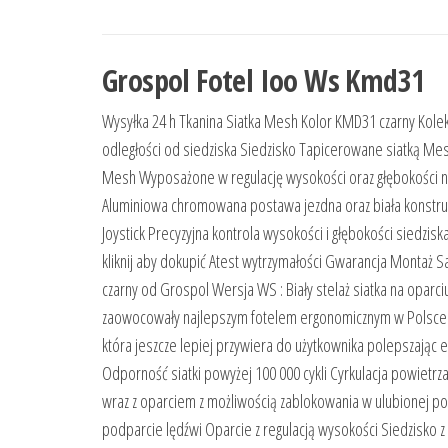
Grospol Fotel Ioo Ws Kmd31
Wysyłka 24 h Tkanina Siatka Mesh Kolor KMD31 czarny Kolekcj
odległości od siedziska Siedzisko Tapicerowane siatką Mes
Mesh Wyposażone w regulację wysokości oraz głębokości nb
Aluminiowa chromowana postawa jezdna oraz biała konstruk
Joystick Precyzyjna kontrola wysokości i głębokości siedzis
kliknij aby dokupić Atest wytrzymałości Gwarancja Monta
czarny od Grospol Wersja WS : Biały stelaż siatka na oparc
zaowocowały najlepszym fotelem ergonomicznym w Polsce R
która jeszcze lepiej przywiera do użytkownika polepszając
Odporność siatki powyżej 100 000 cykli Cyrkulacja powietr
wraz z oparciem z możliwością zablokowania w ulubionej po
podparcie lędźwi Oparcie z regulacją wysokości Siedzisko z