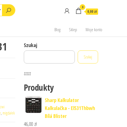
0
0,00 zł
Blog
Sklep
Moje konto
31
Szukaj
Szukaj
zzzzz
Produkty
Sharp Kalkulator
zwi
Kalkulačka - El531Thbwh
e
,
migdałek
Bílá Blister
46,00
zł