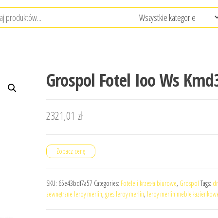
Grospol Fotel Ioo Ws Kmd
2321,01
zł
Zobacz cenę
SKU:
65e43bdf7a57
Categories:
Fotele i krzesła biurowe
,
Grospol
Tags:
dr
zewnętrzne leroy merlin
,
gres leroy merlin
,
leroy merlin meble łazienkow