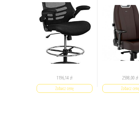
Podnoszonymi
Podłokietnikami
1196,14
zł
2598,00
zł
Zobacz cenę
Zobacz cen