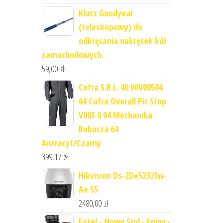
Klucz Goodyear
(teleskopowy) do
odkręcania nakrętek kół
samochodowych.
59,00
zł
Cofra S.R.L. 40 00V00504
64 Cofra Overall Pit Stop
V005 0 04 Mechanika
Robocza 64
Antracyt/Czarny
399,17
zł
Hikvision Ds-2De5232Iw-
Ae S5
2480,00
zł
Fotel - Nowy Styl - Enjoy -