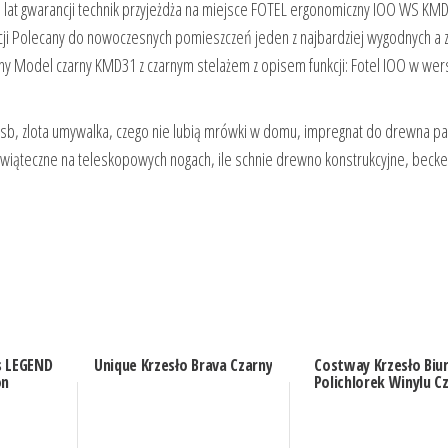
at gwarancji technik przyjeżdża na miejsce FOTEL ergonomiczny IOO WS KM
rukcji Polecany do nowoczesnych pomieszczeń jeden z najbardziej wygodnych a
kaniny Model czarny KMD31 z czarnym stelażem z opisem funkcji: Fotel IOO w wers
osb, zlota umywalka, czego nie lubią mrówki w domu, impregnat do drewna pa
y świąteczne na teleskopowych nogach, ile schnie drewno konstrukcyjne, becke
s LEGEND
Unique Krzesło Brava Czarny
Costway Krzesło Bi
on
Polichlorek Winylu C