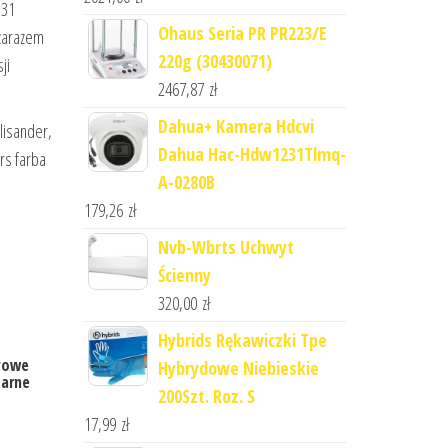
D31
Ohaus Seria PR PR223/E
 zarazem
220g (30430071)
ji
2467,87
zł
Dahua+ Kamera Hdcvi
lisander,
Dahua Hac-Hdw1231Tlmq-
rs farba
A-0280B
179,26
zł
Nvb-Wbrts Uchwyt
Ścienny
320,00
zł
Hybrids Rękawiczki Tpe
urowe
Hybrydowe Niebieskie
zarne
200Szt. Roz. S
17,99
zł