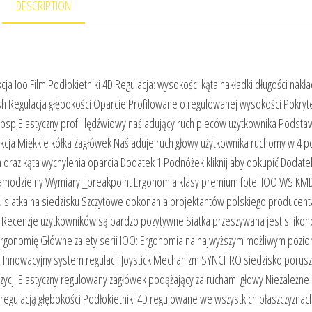
DESCRIPTION
a Ioo Film Podłokietniki 4D Regulacja: wysokości kąta nakładki długości nakła
h Regulacja głębokości Oparcie Profilowane o regulowanej wysokości Pokryte
sp;Elastyczny profil lędźwiowy naśladujący ruch pleców użytkownika Podsta
cja Miękkie kółka Zagłówek Naśladuje ruch głowy użytkownika ruchomy w 4 p
ka oraz kąta wychylenia oparcia Dodatek 1 Podnóżek kliknij aby dokupić Dodatek
ż Samodzielny Wymiary _breakpoint Ergonomia klasy premium fotel IOO WS KM
iu siatka na siedzisku Szczytowe dokonania projektantów polskiego producent
ecenzje użytkowników są bardzo pozytywne Siatka przeszywana jest silikon
 ergonomię Główne zalety serii IOO: Ergonomia na najwyższym możliwym pozi
za Innowacyjny system regulacji Joystick Mechanizm SYNCHRO siedzisko porusz
zycji Elastyczny regulowany zagłówek podążający za ruchami głowy Niezależne
 regulacją głębokości Podłokietniki 4D regulowane we wszystkich płaszczyznac