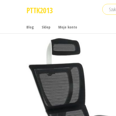
Przejdź
PTTK2013
do
treści
Blog
Sklep
Moje konto