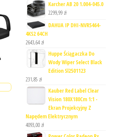
Karcher AB 20 1.004-045.0
2299,99
zł
DAHUA IP DHI-NVR5464-
4KS2 64CH
2643,64
zł
Huppe Ściągaczka Do
Wody Wiper Select Black
Edition Sl2501123
231,85
zł
Kauber Red Label Clear
Vision 180X180Cm 1:1 -
Ekran Projekcyjny Z
Napędem Elektrycznym
4093,00
zł
Power Color Radeon Rx