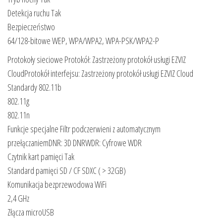
Detekcja ruchu Tak
Bezpieczeństwo
64/128-bitowe WEP, WPA/WPA2, WPA-PSK/WPA2-P
Protokoły sieciowe Protokół: Zastrzeżony protokół usługi EZVIZ
CloudProtokół interfejsu: Zastrzeżony protokół usługi EZVIZ Cloud
Standardy 802.11b
802.11g
802.11n
Funkcje specjalne Filtr podczerwieni z automatycznym
przełączaniemDNR: 3D DNRWDR: Cyfrowe WDR
Czytnik kart pamięci Tak
Standard pamięci SD / CF SDXC ( > 32GB)
Komunikacja bezprzewodowa WiFi
2,4 GHz
Złącza microUSB