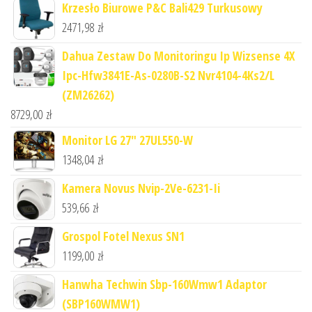
Krzesło Biurowe P&C Bali429 Turkusowy
2471,98
zł
Dahua Zestaw Do Monitoringu Ip Wizsense 4X
Ipc-Hfw3841E-As-0280B-S2 Nvr4104-4Ks2/L
(ZM26262)
8729,00
zł
Monitor LG 27" 27UL550-W
1348,04
zł
Kamera Novus Nvip-2Ve-6231-Ii
539,66
zł
Grospol Fotel Nexus SN1
1199,00
zł
Hanwha Techwin Sbp-160Wmw1 Adaptor
(SBP160WMW1)