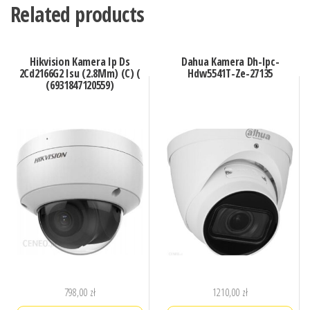
Related products
Hikvision Kamera Ip Ds
Dahua Kamera Dh-Ipc-
2Cd2166G2 Isu (2.8Mm) (C) (
Hdw5541T-Ze-27135
(6931847120559)
798,00
zł
1210,00
zł