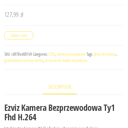
127,99
zł
Zobacz cenę
SKU:
c6978ed697e9
Categories:
EZVIZ
,
Kamery przemysłowe
Tags:
farba do betonu
,
gont bitumiczny leroy merlin
,
leroy merlin meble łazienkowe
DESCRIPTION
Ezviz Kamera Bezprzewodowa Ty1
Fhd H.264