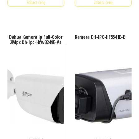
Zobacz cenę
Zobacz cenę
Dahua Kamera Ip Full-Color
Kamera DH-IPC-HF5541E-E
2Mpx Dh-Ipc-Hfw3249E-As