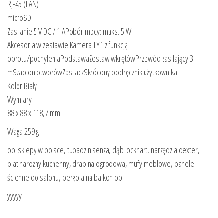
RJ-45 (LAN)
microSD
Zasilanie 5 V DC / 1 APobór mocy: maks. 5 W
Akcesoria w zestawie Kamera TY1 z funkcją
obrotu/pochyleniaPodstawaZestaw wkrętówPrzewód zasilający 3
mSzablon otworówZasilaczSkrócony podręcznik użytkownika
Kolor Biały
Wymiary
88 x 88 x 118,7 mm
Waga 259 g
obi sklepy w polsce, tubadzin senza, dąb lockhart, narzędzia dexter,
blat narożny kuchenny, drabina ogrodowa, mufy meblowe, panele
ścienne do salonu, pergola na balkon obi
yyyyy