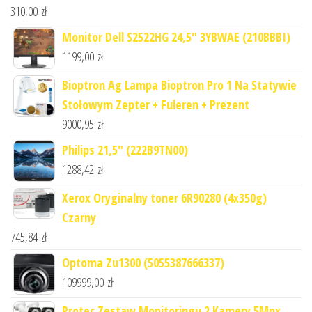
310,00
zł
Monitor Dell S2522HG 24,5" 3YBWAE (210BBBI)
1199,00
zł
Bioptron Ag Lampa Bioptron Pro 1 Na Statywie
Stołowym Zepter + Fuleren + Prezent
9000,95
zł
Philips 21,5" (222B9TN00)
1288,42
zł
Xerox Oryginalny toner 6R90280 (4x350g)
Czarny
745,84
zł
Optoma Zu1300 (5055387666337)
109999,00
zł
Protec Zestaw Monitoringu 2 Kamery 5Mpx