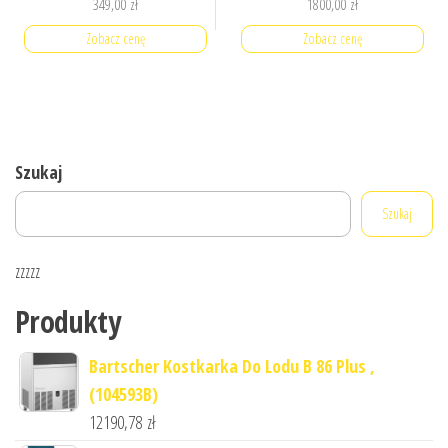
349,00
zł
1800,00
zł
Zobacz cenę
Zobacz cenę
Szukaj
Szukaj
zzzzz
Produkty
Bartscher Kostkarka Do Lodu B 86 Plus ,
(104593B)
12190,78
zł