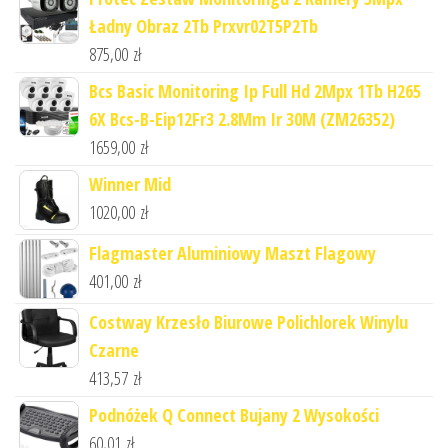
Ładny Obraz 2Tb Prxvr02T5P2Tb
875,00
zł
Bcs Basic Monitoring Ip Full Hd 2Mpx 1Tb H265
6X Bcs-B-Eip12Fr3 2.8Mm Ir 30M (ZM26352)
1659,00
zł
Winner Mid
1020,00
zł
Flagmaster Aluminiowy Maszt Flagowy
401,00
zł
Costway Krzesło Biurowe Polichlorek Winylu
Czarne
413,57
zł
Podnóżek Q Connect Bujany 2 Wysokości
60,01
zł