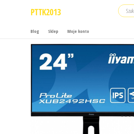
Przejdź
PTTK2013
do
treści
Blog
Sklep
Moje konto