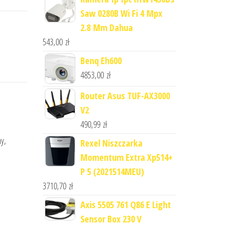
Saw 0280B Wi Fi 4 Mpx
2.8 Mm Dahua
543,00
zł
Benq Eh600
4853,00
zł
Router Asus TUF-AX3000
V2
490,99
zł
ny,
Rexel Niszczarka
Momentum Extra Xp514+
P 5 (2021514MEU)
3710,70
zł
Axis 5505 761 Q86 E Light
Sensor Box 230 V