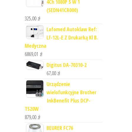
4Ch 1080P 5 W 1
(SEDN41CR000)
325,00
zł
Lafomed Autoklaw Ref:
Lf-12L-E Z Drukarką Kl B.
Medyczna
6869,01
zł
Digitus DA-70310-2
67,00
zł
Urządzenie
wielofunkcyjne Brother
InkBenefit Plus DCP-
T520W
879,00
zł
BEURER FC76