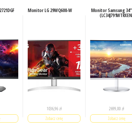
S2721DGF
Monitor LG 29WQ600-W
Monitor Samsung 34” 
(LC34J791WTRXEN
1036,96
zł
2699,00
zł
ę
Zobacz cenę
Zobacz cenę