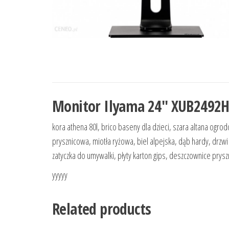
Monitor Ilyama 24″ XUB2492H
kora athena 80l, brico baseny dla dzieci, szara altana ogro
prysznicowa, miotła ryżowa, biel alpejska, dąb hardy, drzw
zatyczka do umywalki, płyty karton gips, deszczownice prysz
yyyyy
Related products