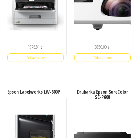
1976,81
zł
3850,00
zł
Zobacz cenę
Zobacz cenę
Epson Labelworks LW-600P
Drukarka Epson SureColor
SC-P600