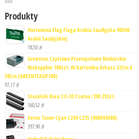
zzzzz
Produkty
Hurtownia Flag Flaga Arabia Saudyjska 90X60
Arabii Saudyjskiej
18,50
zł
Greentex Czyściwo Przemysłowe Niebieskie
Niskopylne 100szt. W Kartoniku Arkusz 32Cm X
38Cm (GREENTEXGP100)
97,17
zł
Stasiński Rura Crl-20 Czarna /2M 25Szt.
160,52
zł
Xerox Toner Cyan C230 C235 (006R04388)
397,90
zł