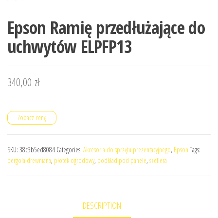
Epson Ramię przedłużające do
uchwytów ELPFP13
340,00
zł
Zobacz cenę
SKU:
38c3b5ed8084
Categories:
Akcesoria do sprzętu prezentacyjnego
,
Epson
Tags:
pergola drewniana
,
płotek ogrodowy
,
podkład pod panele
,
szeflera
DESCRIPTION