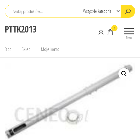
Przejdź
do
treści
PTTK2013
0
Menu
Blog
Sklep
Moje konto