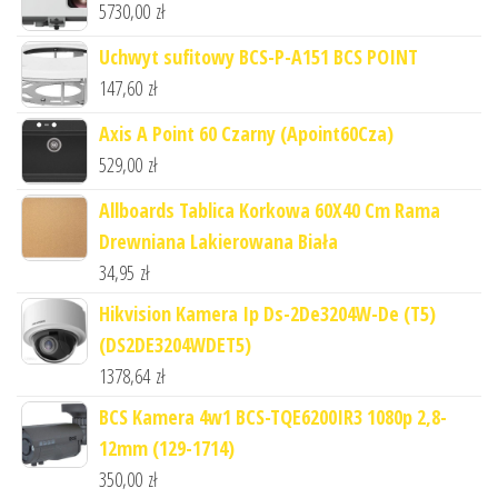
5730,00
zł
Uchwyt sufitowy BCS-P-A151 BCS POINT
147,60
zł
Axis A Point 60 Czarny (Apoint60Cza)
529,00
zł
Allboards Tablica Korkowa 60X40 Cm Rama
Drewniana Lakierowana Biała
34,95
zł
Hikvision Kamera Ip Ds-2De3204W-De (T5)
(DS2DE3204WDET5)
1378,64
zł
BCS Kamera 4w1 BCS-TQE6200IR3 1080p 2,8-
12mm (129-1714)
350,00
zł