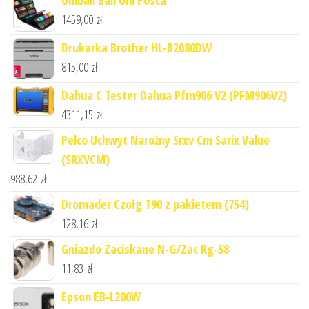
Uniball Ball Uni Posca
1459,00
zł
Drukarka Brother HL-B2080DW
815,00
zł
Dahua C Tester Dahua Pfm906 V2 (PFM906V2)
4311,15
zł
Pelco Uchwyt Narożny Srxv Cm Sarix Value
(SRXVCM)
988,62
zł
Dromader Czołg T90 z pakietem (754)
128,16
zł
Gniazdo Zaciskane N-G/Zac Rg-58
11,83
zł
Epson EB-L200W