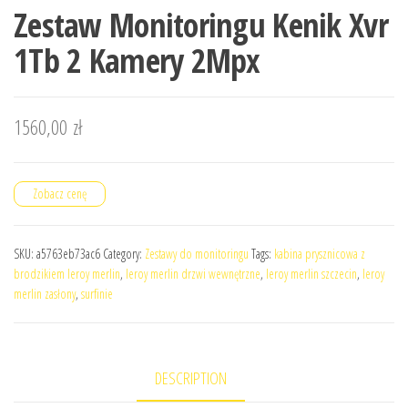
Zestaw Monitoringu Kenik Xvr
1Tb 2 Kamery 2Mpx
1560,00
zł
Zobacz cenę
SKU:
a5763eb73ac6
Category:
Zestawy do monitoringu
Tags:
kabina prysznicowa z
brodzikiem leroy merlin
,
leroy merlin drzwi wewnętrzne
,
leroy merlin szczecin
,
leroy
merlin zasłony
,
surfinie
DESCRIPTION