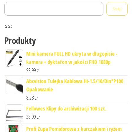
Szukaj
zzzzz
Produkty
Mini kamera FULL HD ukryta w długopisie -
kamera + dyktafon w jakości FHD 1080p
99,99
zł
Abcvision Tulejka Kablowa Hi-1.5/10/Din*P100
Opakowanie
8,28
zł
Fellowes Klipy do archiwizacji 100 szt.
38,99
zł
Profi Zupa Pomidorowa z kurczakiem i ryżem