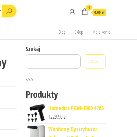
0
0,00 zł
Blog
Sklep
Moje konto
Szukaj
my
Szukaj
zzzzz
Produkty
Homedics PGM-1000 4766
1229,90
zł
Wonbong Dystrybutor