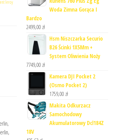
Ruhens 760 Plus Zg Eg
nt leroy
Woda Zimna Gorąca I
Bardzo
2499,00
zł
Hsm Niszczarka Securio
B26 Ścinki 1X5Mm +
System Oliwienia Noży
7749,00
zł
Kamera DJI Pocket 2
(Osmo Pocket 2)
1759,00
zł
Makita Odkurzacz
Samochodowy
Akumulatorowy Dcl184Z
rlin,
18V
erlin,