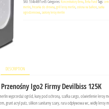
SKU:
554b4697ce65
Categories:
Koncentratory tlenu
,
Reha Fund
Tags:
ceme
merlin
,
frezarka do drewna
,
grill leroy merlin
,
osłona na balkon
,
siatka
ogrodzeniowa
,
zasłony leroy merlin
DESCRIPTION
Przenośny Igo2 Firmy Devilbiss 125K
 merlin wyprzedaż ogród, kuny pod ochroną, szafka cargo, oświetlenie leroy me
grunt acryl putz, silikon sanitarny szary, rura odpływowa wc, widły leroy m