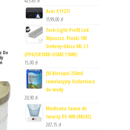
425,63
zł
Acer X1127I
1599,00
zł
Tech-Light Profil Led
Wpuszcz. Płaski 1M
Srebrny+klosz ML C1
cz Do
(PP62SR1MB+OSMC11MB)
ży
15,00
zł
in
Jbl Biotopol 250ml
rewelacyjny Uzdatniacz
do wody
20,90
zł
Medisana Sauna do
twarzy DS 400 (88242)
207,15
zł