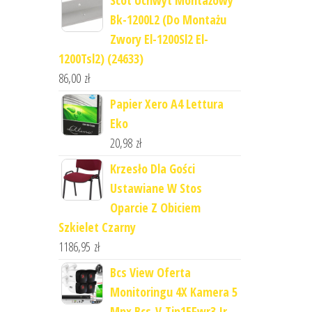
Bk-1200L2 (Do Montażu
Zwory El-1200Sl2 El-
1200Tsl2) (24633)
86,00
zł
Papier Xero A4 Lettura
Eko
20,98
zł
Krzesło Dla Gości
Ustawiane W Stos
Oparcie Z Obiciem
Szkielet Czarny
1186,95
zł
Bcs View Oferta
Monitoringu 4X Kamera 5
Mpx Bcs-V-Tip15Fwr3 Ir