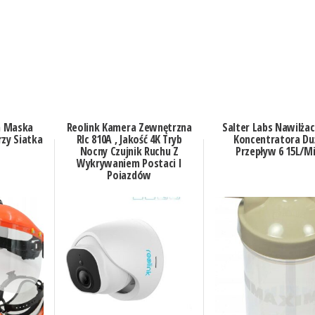
a Maska
Reolink Kamera Zewnętrzna
Salter Labs Nawilża
zy Siatka
Rlc 810A , Jakość 4K Tryb
Koncentratora Du
Nocny Czujnik Ruchu Z
Przepływ 6 15L/M
Wykrywaniem Postaci I
Pojazdów