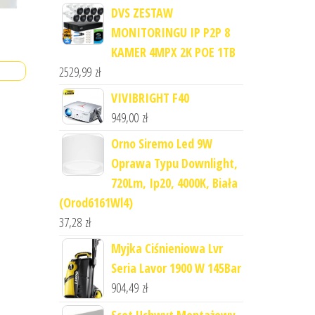
DVS ZESTAW
MONITORINGU IP P2P 8
KAMER 4MPX 2K POE 1TB
2529,99
zł
VIVIBRIGHT F40
949,00
zł
Orno Siremo Led 9W
Oprawa Typu Downlight,
720Lm, Ip20, 4000K, Biała
(Orod6161Wl4)
37,28
zł
Myjka Ciśnieniowa Lvr
Seria Lavor 1900 W 145Bar
904,49
zł
Scot Uchwyt Montażowy