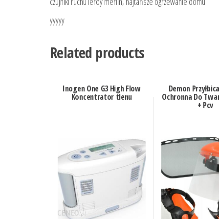
czujniki ruchu leroy merlin, najtańsze ogrzewanie domu
yyyyy
Related products
Inogen One G3 High Flow
Demon Przyłbic
Koncentrator tlenu
Ochronna Do Twar
+ Pcv