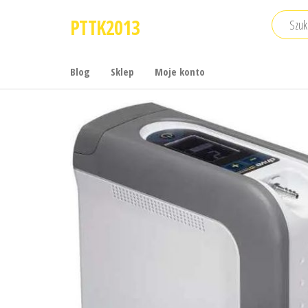
Przejdź
PTTK2013
do
treści
Blog
Sklep
Moje konto