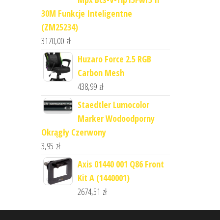
30M Funkcje Inteligentne
(ZM25234)
3170,00
zł
Huzaro Force 2.5 RGB
Carbon Mesh
438,99
zł
Staedtler Lumocolor
Marker Wodoodporny
Okrągły Czerwony
3,95
zł
Axis 01440 001 Q86 Front
Kit A (1440001)
2674,51
zł