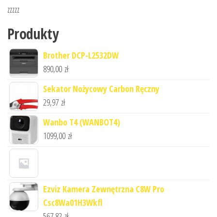
zzzzz
Produkty
Brother DCP-L2532DW
890,00
zł
Sekator Nożycowy Carbon Ręczny
29,97
zł
Wanbo T4 (WANBOT4)
1099,00
zł
Ezviz Kamera Zewnętrzna C8W Pro
Csc8Wa01H3Wkfl
567,82
zł