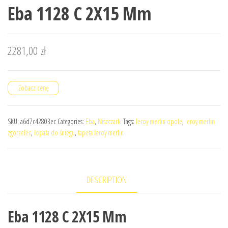
Eba 1128 C 2X15 Mm
2281,00
zł
Zobacz cenę
SKU:
a6d7c42803ec
Categories:
Eba
,
Niszczarki
Tags:
leroy merlin opole
,
leroy merlin
zgorzelec
,
łopata do śniegu
,
tapeta leroy merlin
DESCRIPTION
Eba 1128 C 2X15 Mm