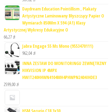
Daydream Education Pointillism , Plakaty
Artystyczne Laminowany Błyszczący Papier O
Wymiarach 850Mm X 594 (A1) Klasy
Artystycznej Wykresy Edukacyjne O
66,27
zł
Jabra Engage 55 Ms Mono (9553470111)
962,04
zł
INNA ZESTAW DO MONITORINGU ZEWNĘTRZNY
HIKVISION IP 4MPX
HWIT240HHWN4104MH4PHWPN2404IHDE3
2599,00
zł
HSM Securio C18 3x30