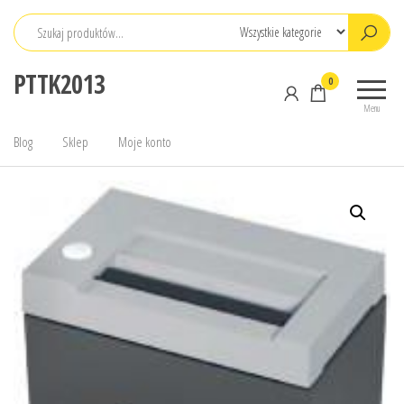
Przejdź
do
treści
PTTK2013
0
Menu
Blog
Sklep
Moje konto