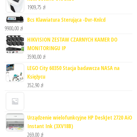
1909,75
zł
Bcs Klawiatura Sterująca -Dvr-Knlcd
9900,00
zł
HIKVISION ZESTAW CZARNYCH KAMER DO
MONITORINGU IP
3590,00
zł
LEGO City 60350 Stacja badawcza NASA na
Księżycu
352,90
zł
Urządzenie wielofunkcyjne HP DeskJet 2720 AiO
Instant Ink (3XV18B)
269,00
zł