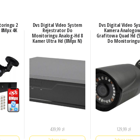
toringu 2
Dvs Digital Video System
Dvs Digital Video S
 8Mpx 4K
Rejestrator Do
Kamera Analogo
Monitoringu Analog-Hd 8
Grafitowa Quad Hd (
Kamer Ultra Hd (8Mpx N)
Do Monitoringu
439,99
zł
129,99
zł
ę
Zobacz cenę
Zobacz cenę