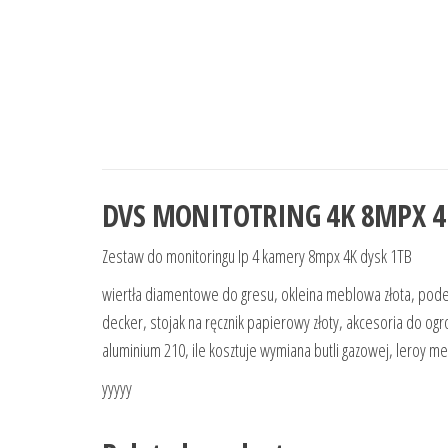
DVS MONITOTRING 4K 8MPX 4
Zestaw do monitoringu Ip 4 kamery 8mpx 4K dysk 1TB
wiertła diamentowe do gresu, okleina meblowa złota, podes
decker, stojak na ręcznik papierowy złoty, akcesoria do og
aluminium 210, ile kosztuje wymiana butli gazowej, leroy mer
yyyyy