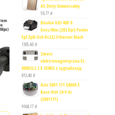
A5 Złoty Uniwersalny
59,77
zł
ystem
Bixolon Xd3 40D 8
wa
5Mpx)
Dots/Mm (203 Dpi) Peeler
Epl Zplii Usb Rs232 Ethernet Black
1305,60
zł
Zwora
elektromagnetyczna EL-
800DSL2 2 X 350KG z sygnalizacją
813,40
zł
Axis 5801 171 Q8665 E
Base Unit 24 V Ac
(5801171)
9168,17
zł