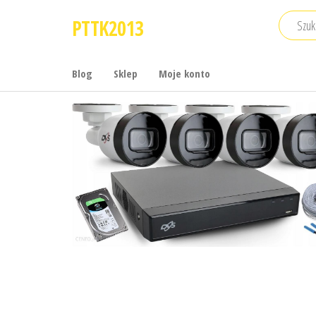
Przejdź
PTTK2013
do
treści
Blog
Sklep
Moje konto