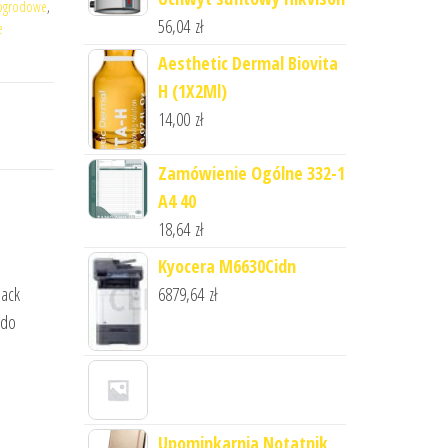
 ogrodowe
,
56,04
zł
e
Aesthetic Dermal Biovita
H (1X2Ml)
14,00
zł
Zamówienie Ogólne 332-1
A4 40
18,64
zł
Kyocera M6630Cidn
6879,64
zł
lack
 do
Upominkarnia Notatnik