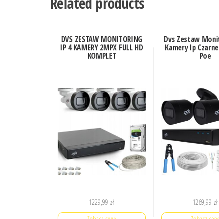
Related products
DVS ZESTAW MONITORING
Dvs Zestaw Moni
IP 4 KAMERY 2MPX FULL HD
Kamery Ip Czarne
KOMPLET
Poe
1229,99
zł
1269,99
zł
Zobacz cenę
Zobacz cen