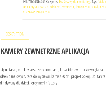
SKU:
76b9df9bc7d9
Categories:
Dvs
,
Zestawy do monitoringu
Tags:
fotele
kabina prysznicowa z brodzikiem leroy merlin
,
leroy merlin jacuzzi
,
mebl
łazienkowe leroy merlin
DESCRIPTION
 KAMERY ZEWNĘTRZNE APLIKACJA
ty na taras, monkey jars, rzepy command, kosa lider, wiertarko wkrętarka b
rodzeń panelowych, taca do wysiewu, karnisz 80 cm, projekt pokoju 3d, tarcza
lin dywany dla dzieci, leroy merlin factory