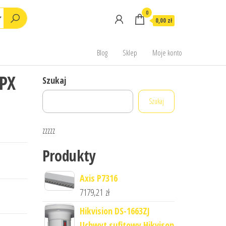
0
0,00 zł
Blog
Sklep
Moje konto
PX
Szukaj
Szukaj
zzzzz
Produkty
Axis P7316
7179,21
zł
Hikvision DS-1663ZJ
Uchwyt sufitowy Hikvison