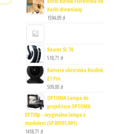
kerbl Kurnik Florentina od
Kerbl drewniany
1594,09
zł
Beurer SL 70
518,71
zł
Kamera obrotowa Reolink
E1 Pro
509,00
zł
OPTOMA Lampa do
projektora OPTOMA
EP738p - oryginalna lampa z
modułem (SP.80Y01.001)
1418,71
zł