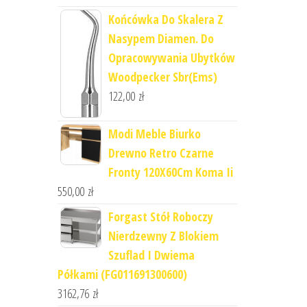
Końcówka Do Skalera Z
Nasypem Diamen. Do
Opracowywania Ubytków
Woodpecker Sbr(Ems)
122,00
zł
Modi Meble Biurko
Drewno Retro Czarne
Fronty 120X60Cm Koma Ii
550,00
zł
Forgast Stół Roboczy
Nierdzewny Z Blokiem
Szuflad I Dwiema
Półkami (FG011691300600)
3162,76
zł