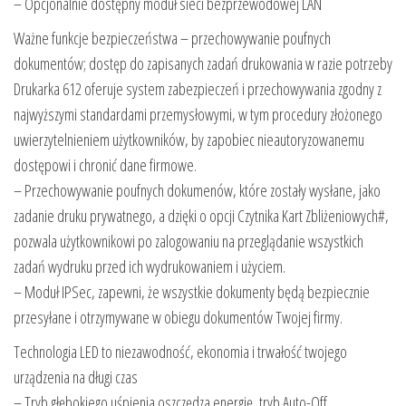
– Opcjonalnie dostępny moduł sieci bezprzewodowej LAN
Ważne funkcje bezpieczeństwa – przechowywanie poufnych
dokumentów; dostęp do zapisanych zadań drukowania w razie potrzeby
Drukarka 612 oferuje system zabezpieczeń i przechowywania zgodny z
najwyższymi standardami przemysłowymi, w tym procedury złożonego
uwierzytelnieniem użytkowników, by zapobiec nieautoryzowanemu
dostępowi i chronić dane firmowe.
– Przechowywanie poufnych dokumenów, które zostały wysłane, jako
zadanie druku prywatnego, a dzięki o opcji Czytnika Kart Zbliżeniowych#,
pozwala użytkownikowi po zalogowaniu na przeglądanie wszystkich
zadań wydruku przed ich wydrukowaniem i użyciem.
– Moduł IPSec, zapewni, że wszystkie dokumenty będą bezpiecznie
przesyłane i otrzymywane w obiegu dokumentów Twojej firmy.
Technologia LED to niezawodność, ekonomia i trwałość twojego
urządzenia na długi czas
– Tryb głębokiego uśpienia oszczędza energię, tryb Auto-Off