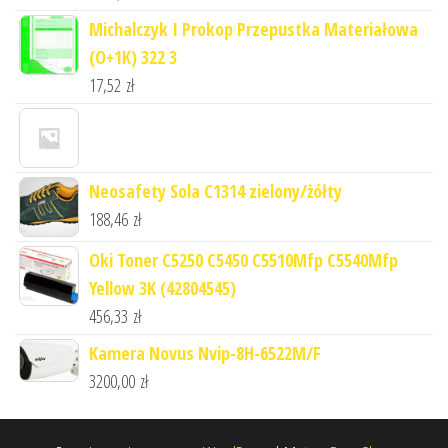
Michalczyk I Prokop Przepustka Materiałowa
(O+1K) 322 3
17,52
zł
Neosafety Sola C1314 zielony/żółty
188,46
zł
Oki Toner C5250 C5450 C5510Mfp C5540Mfp
Yellow 3K (42804545)
456,33
zł
Kamera Novus Nvip-8H-6522M/F
3200,00
zł