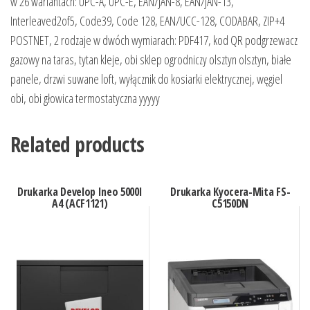
w 26 wariantach: UPC-A, UPC-E, EAN/JAN-8, EAN/JAN-13,
Interleaved2of5, Code39, Code 128, EAN/UCC-128, CODABAR, ZIP+4
POSTNET, 2 rodzaje w dwóch wymiarach: PDF417, kod QR podgrzewacz
gazowy na taras, tytan kleje, obi sklep ogrodniczy olsztyn olsztyn, białe
panele, drzwi suwane loft, wyłącznik do kosiarki elektrycznej, węgiel
obi, obi głowica termostatyczna yyyyy
Related products
Drukarka Develop Ineo 5000I
Drukarka Kyocera-Mita FS-
A4 (ACF1121)
C5150DN