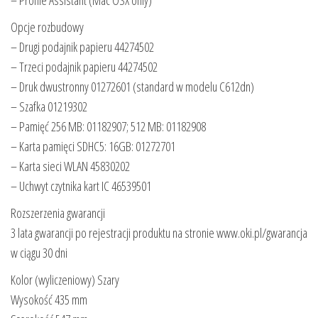
– Profile Assistant (Mac OSX only)
Opcje rozbudowy
– Drugi podajnik papieru 44274502
– Trzeci podajnik papieru 44274502
– Druk dwustronny 01272601 (standard w modelu C612dn)
– Szafka 01219302
– Pamięć 256 MB: 01182907; 512 MB: 01182908
– Karta pamięci SDHC5: 16GB: 01272701
– Karta sieci WLAN 45830202
– Uchwyt czytnika kart IC 46539501
Rozszerzenia gwarancji
3 lata gwarancji po rejestracji produktu na stronie www.oki.pl/gwarancja
w ciągu 30 dni
Kolor (wyliczeniowy) Szary
Wysokość 435 mm