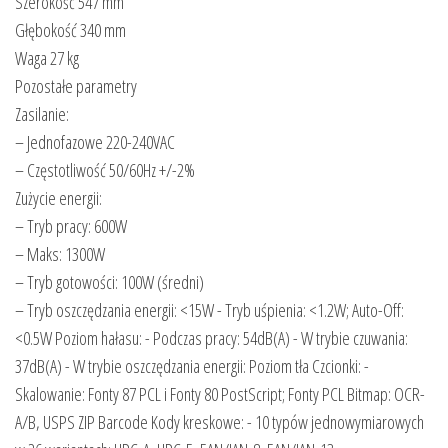
Szerokość 547 mm
Głębokość 340 mm
Waga 27 kg
Pozostałe parametry
Zasilanie:
– Jednofazowe 220-240VAC
– Częstotliwość 50/60Hz +/-2%
Zużycie energii:
– Tryb pracy: 600W
– Maks: 1300W
– Tryb gotowości: 100W (średni)
– Tryb oszczędzania energii: <15W - Tryb uśpienia: <1.2W; Auto-Off:
<0.5W Poziom hałasu: - Podczas pracy: 54dB(A) - W trybie czuwania:
37dB(A) - W trybie oszczędzania energii: Poziom tła Czcionki: -
Skalowanie: Fonty 87 PCL i Fonty 80 PostScript; Fonty PCL Bitmap: OCR-
A/B, USPS ZIP Barcode Kody kreskowe: - 10 typów jednowymiarowych