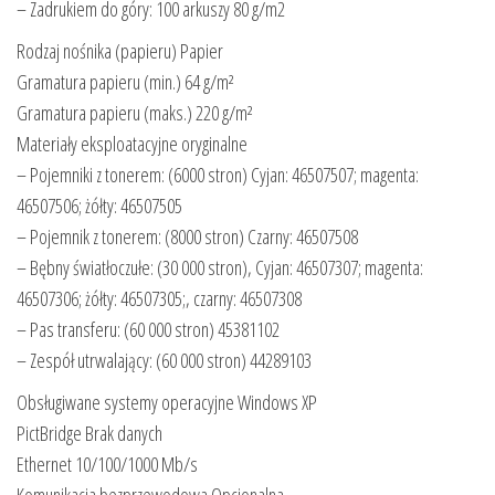
– Zadrukiem do góry: 100 arkuszy 80 g/m2
Rodzaj nośnika (papieru) Papier
Gramatura papieru (min.) 64 g/m²
Gramatura papieru (maks.) 220 g/m²
Materiały eksploatacyjne oryginalne
– Pojemniki z tonerem: (6000 stron) Cyjan: 46507507; magenta:
46507506; żółty: 46507505
– Pojemnik z tonerem: (8000 stron) Czarny: 46507508
– Bębny światłoczułe: (30 000 stron), Cyjan: 46507307; magenta:
46507306; żółty: 46507305;, czarny: 46507308
– Pas transferu: (60 000 stron) 45381102
– Zespół utrwalający: (60 000 stron) 44289103
Obsługiwane systemy operacyjne Windows XP
PictBridge Brak danych
Ethernet 10/100/1000 Mb/s