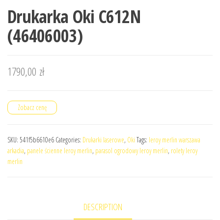
Drukarka Oki C612N
(46406003)
1790,00
zł
Zobacz cenę
SKU:
541f5b6610e6
Categories:
Drukarki laserowe
,
Oki
Tags:
leroy merlin warszawa
arkadia
,
panele ścienne leroy merlin
,
parasol ogrodowy leroy merlin
,
rolety leroy
merlin
DESCRIPTION