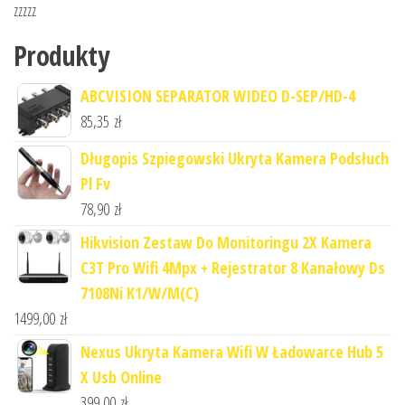
zzzzz
Produkty
ABCVISION SEPARATOR WIDEO D-SEP/HD-4
85,35
zł
Długopis Szpiegowski Ukryta Kamera Podsłuch
Pl Fv
78,90
zł
Hikvision Zestaw Do Monitoringu 2X Kamera
C3T Pro Wifi 4Mpx + Rejestrator 8 Kanałowy Ds
7108Ni K1/W/M(C)
1499,00
zł
Nexus Ukryta Kamera Wifi W Ładowarce Hub 5
X Usb Online
399,00
zł