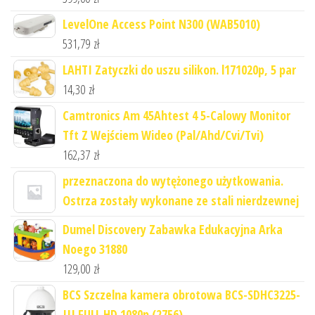
LevelOne Access Point N300 (WAB5010)
531,79
zł
LAHTI Zatyczki do uszu silikon. l171020p, 5 par
14,30
zł
Camtronics Am 45Ahtest 4 5-Calowy Monitor
Tft Z Wejściem Wideo (Pal/Ahd/Cvi/Tvi)
162,37
zł
przeznaczona do wytężonego użytkowania.
Ostrza zostały wykonane ze stali nierdzewnej
Dumel Discovery Zabawka Edukacyjna Arka
Noego 31880
129,00
zł
BCS Szczelna kamera obrotowa BCS-SDHC3225-
III FULL HD 1080p (2756)