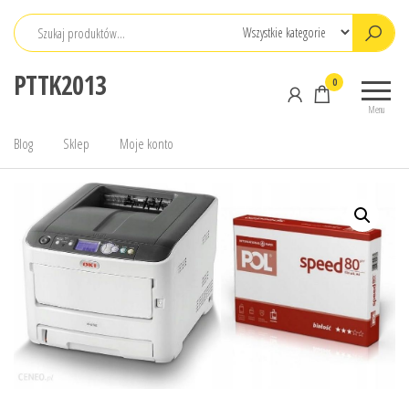
Przejdź
do
treści
PTTK2013
0
Menu
Blog
Sklep
Moje konto