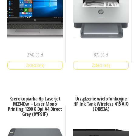
2749,00
zł
879,00
zł
Zobacz cenę
Zobacz cenę
Kserokopiarka Hp Laserjet
Urządzenie wielofunkcyjne
M234Dw – Laser Mono
HP Ink Tank Wireless 415 AiO
Printing 1200 X Dpi A4 Direct
(Z4B53A)
Grey (9YF91F)