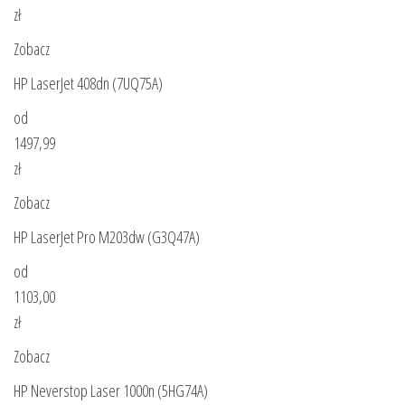
zł
Zobacz
HP LaserJet 408dn (7UQ75A)
od
1497,99
zł
Zobacz
HP LaserJet Pro M203dw (G3Q47A)
od
1103,00
zł
Zobacz
HP Neverstop Laser 1000n (5HG74A)