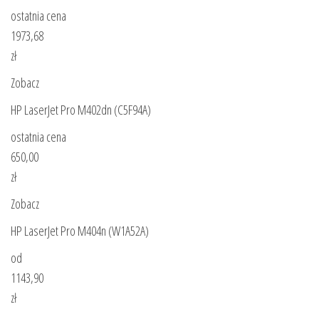
ostatnia cena
1973,68
zł
Zobacz
HP LaserJet Pro M402dn (C5F94A)
ostatnia cena
650,00
zł
Zobacz
HP LaserJet Pro M404n (W1A52A)
od
1143,90
zł