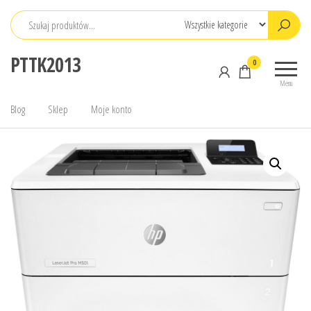
Przejdź
do
treści
PTTK2013
0
Menu
Blog
Sklep
Moje konto