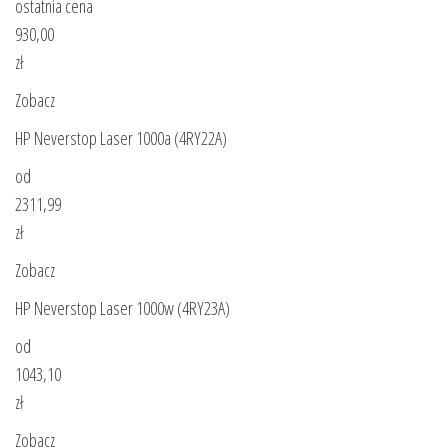
ostatnia cena
930,00
zł
Zobacz
HP Neverstop Laser 1000a (4RY22A)
od
2311,99
zł
Zobacz
HP Neverstop Laser 1000w (4RY23A)
od
1043,10
zł
Zobacz