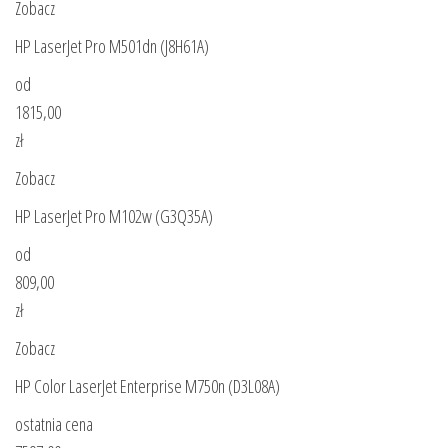
Zobacz
HP LaserJet Pro M501dn (J8H61A)
od
1815,00
zł
Zobacz
HP LaserJet Pro M102w (G3Q35A)
od
809,00
zł
Zobacz
HP Color LaserJet Enterprise M750n (D3L08A)
ostatnia cena