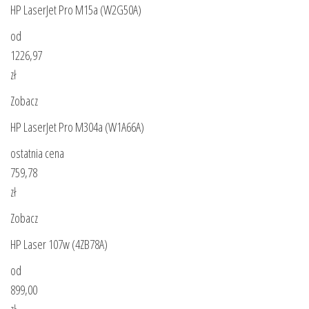
HP LaserJet Pro M15a (W2G50A)
od
1226,97
zł
Zobacz
HP LaserJet Pro M304a (W1A66A)
ostatnia cena
759,78
zł
Zobacz
HP Laser 107w (4ZB78A)
od
899,00
zł