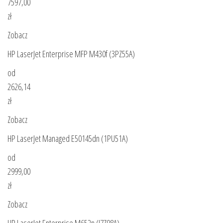
7597,00
zł
Zobacz
HP LaserJet Enterprise MFP M430f (3PZ55A)
od
2626,14
zł
Zobacz
HP LaserJet Managed E50145dn (1PU51A)
od
2999,00
zł
Zobacz
HP LaserJet Enterprise M652n (J7Z98A)