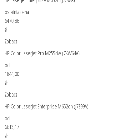
ostatnia cena
6470,86
zł
Zobacz
HP Color LaserJet Pro M255dw (7KW64A)
od
1844,00
zł
Zobacz
HP Color LaserJet Enterprise M652dn (J7Z99A)
od
6613,17
zł