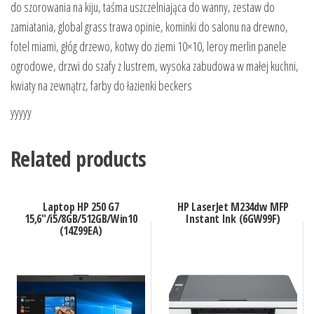
do szorowania na kiju, taśma uszczelniająca do wanny, zestaw do
zamiatania, global grass trawa opinie, kominki do salonu na drewno,
fotel miami, głóg drzewo, kotwy do ziemi 10×10, leroy merlin panele
ogrodowe, drzwi do szafy z lustrem, wysoka zabudowa w małej kuchni,
kwiaty na zewnątrz, farby do łazienki beckers
yyyyy
Related products
Laptop HP 250 G7
HP LaserJet M234dw MFP
15,6″/i5/8GB/512GB/Win10
Instant Ink (6GW99F)
(14Z99EA)