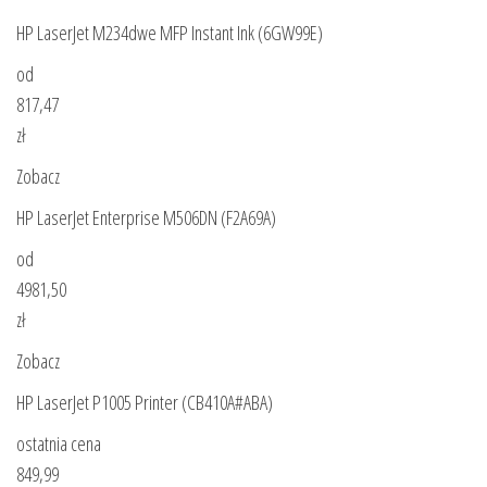
HP LaserJet M234dwe MFP Instant Ink (6GW99E)
od
817,47
zł
Zobacz
HP LaserJet Enterprise M506DN (F2A69A)
od
4981,50
zł
Zobacz
HP LaserJet P1005 Printer (CB410A#ABA)
ostatnia cena
849,99