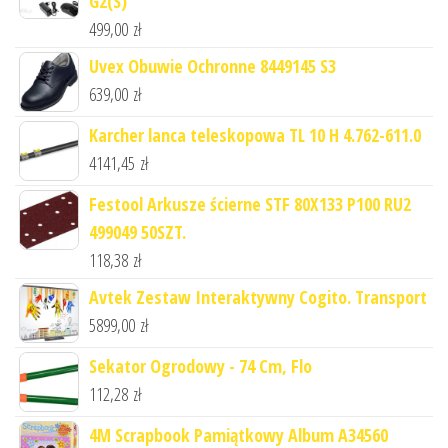
G2(S)
499,00
zł
Uvex Obuwie Ochronne 8449145 S3
639,00
zł
Karcher lanca teleskopowa TL 10 H 4.762-611.0
4141,45
zł
Festool Arkusze ścierne STF 80X133 P100 RU2
499049 50SZT.
118,38
zł
Avtek Zestaw Interaktywny Cogito. Transport
5899,00
zł
Sekator Ogrodowy - 74 Cm, Flo
112,28
zł
4M Scrapbook Pamiątkowy Album A34560