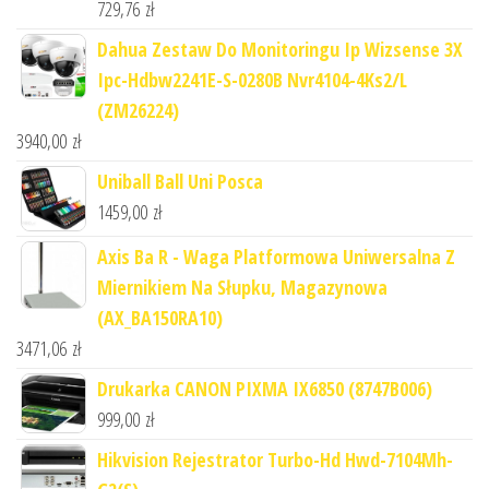
729,76
zł
Dahua Zestaw Do Monitoringu Ip Wizsense 3X
Ipc-Hdbw2241E-S-0280B Nvr4104-4Ks2/L
(ZM26224)
3940,00
zł
Uniball Ball Uni Posca
1459,00
zł
Axis Ba R - Waga Platformowa Uniwersalna Z
Miernikiem Na Słupku, Magazynowa
(AX_BA150RA10)
3471,06
zł
Drukarka CANON PIXMA IX6850 (8747B006)
999,00
zł
Hikvision Rejestrator Turbo-Hd Hwd-7104Mh-