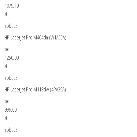
1079,10
zł
Zobacz
HP LaserJet Pro M404dn (W1A53A)
od
1250,00
zł
Zobacz
HP LaserJet Pro M118dw (4PA39A)
od
999,00
zł
Zobacz