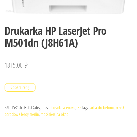
Drukarka HP LaserJet Pro
M501dn (J8H61A)
1815,00
zł
Zobacz cenę
SKU:
f585cfcd3dfd
Categories:
Drukarki laserowe
,
HP
Tags:
farba do betonu
,
krzesła
ogrodowe leroy merlin
,
moskitiera na okno