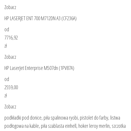
Zobacz
HP LASERJET ENT 700 M712DN A3 (CF236A)
od
7716,92
zł
Zobacz
HP LaserJet Enterprise M507dn (1PV87A)
od
2559,00
zł
Zobacz
podkładki pod donice, piła spalinowa ryobi, pistolet do farby, listwa
podłogowa na kable, piła szablasta einhell, hoker leroy merlin, szczotka