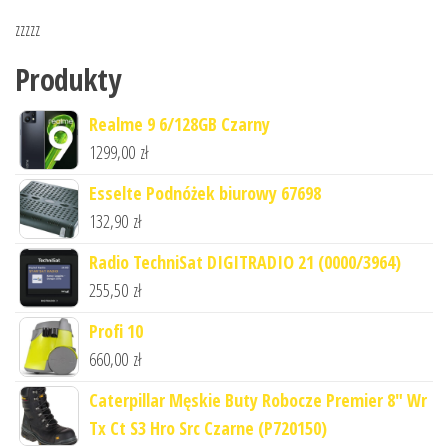
zzzzz
Produkty
Realme 9 6/128GB Czarny
1299,00
zł
Esselte Podnóżek biurowy 67698
132,90
zł
Radio TechniSat DIGITRADIO 21 (0000/3964)
255,50
zł
Profi 10
660,00
zł
Caterpillar Męskie Buty Robocze Premier 8" Wr
Tx Ct S3 Hro Src Czarne (P720150)