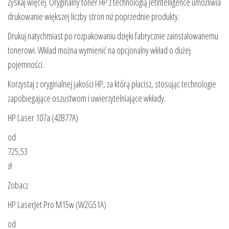
Zyskaj więcej. Oryginalny toner HP z technologią JetIntelligence umożliwia
drukowanie większej liczby stron niż poprzednie produkty.
Drukuj natychmiast po rozpakowaniu dzięki fabrycznie zainstalowanemu
tonerowi. Wkład można wymienić na opcjonalny wkład o dużej
pojemności.
Korzystaj z oryginalnej jakości HP, za którą płacisz, stosując technologie
zapobiegające oszustwom i uwierzytelniające wkłady.
HP Laser 107a (4ZB77A)
od
725,53
zł
Zobacz
HP LaserJet Pro M15w (W2G51A)
od