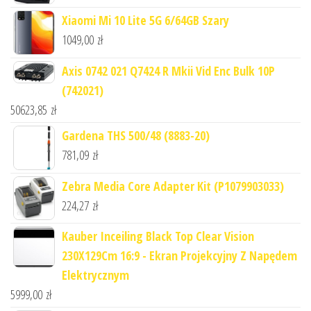
Xiaomi Mi 10 Lite 5G 6/64GB Szary
1049,00
zł
Axis 0742 021 Q7424 R Mkii Vid Enc Bulk 10P
(742021)
50623,85
zł
Gardena THS 500/48 (8883-20)
781,09
zł
Zebra Media Core Adapter Kit (P1079903033)
224,27
zł
Kauber Inceiling Black Top Clear Vision
230X129Cm 16:9 - Ekran Projekcyjny Z Napędem
Elektrycznym
5999,00
zł