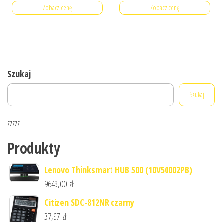
Zobacz cenę
Zobacz cenę
Szukaj
Szukaj
zzzzz
Produkty
Lenovo Thinksmart HUB 500 (10V50002PB)
9643,00
zł
Citizen SDC-812NR czarny
37,97
zł