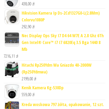
438,00
zł
Hikvision Kamera Ip Ds-2Cd1327G0-L(2.8Mm)
Colorvu1080P
292,90
zł
Nec Display Ops Sky I7 D4 64 W7E A 2.8 Ghz 6Th
Gen Intel® Core™ I7 I7 6820Eq 3.5 Bga 1440 8
Mb
7216,11
zł
Hitachi Rp250Ydm Wa Gniazdo 40-2000W
(Rp250Ydmwa)
2199,00
zł
Kenik Kamera Kg-530Dp
559,00
zł
Kreda woskowa 797 żółta, opakowanie, 12 szt.