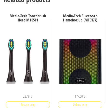
Media-Tech Toothbrush
Media-Tech Bluetooth
Head MT6511
Flamebox Up (MT3177)
22,49
zł
177,00
zł
Zobacz cenę
Zobacz cenę