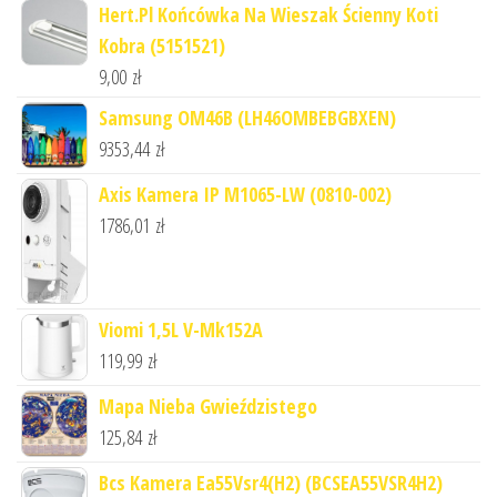
Hert.Pl Końcówka Na Wieszak Ścienny Koti
Kobra (5151521)
9,00
zł
Samsung OM46B (LH46OMBEBGBXEN)
9353,44
zł
Axis Kamera IP M1065-LW (0810-002)
1786,01
zł
Viomi 1,5L V-Mk152A
119,99
zł
Mapa Nieba Gwieździstego
125,84
zł
Bcs Kamera Ea55Vsr4(H2) (BCSEA55VSR4H2)