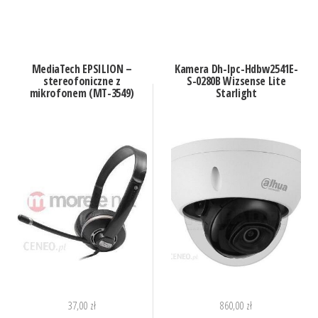
MediaTech EPSILION –
Kamera Dh-Ipc-Hdbw2541E-
stereofoniczne z
S-0280B Wizsense Lite
mikrofonem (MT-3549)
Starlight
37,00
zł
860,00
zł