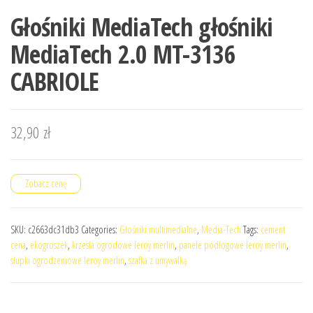
Głośniki MediaTech głośniki
MediaTech 2.0 MT-3136
CABRIOLE
32,90
zł
Zobacz cenę
SKU:
c2663dc31db3
Categories:
Głośniki multimedialne
,
Media-Tech
Tags:
cement
cena
,
ekogroszek
,
krzesła ogrodowe leroy merlin
,
panele podłogowe leroy merlin
,
słupki ogrodzeniowe leroy merlin
,
szafka z umywalką