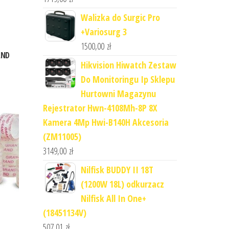
Walizka do Surgic Pro
+Variosurg 3
1500,00
zł
AND
Hikvision Hiwatch Zestaw
Do Monitoringu Ip Sklepu
Hurtowni Magazynu
Rejestrator Hwn-4108Mh-8P 8X
Kamera 4Mp Hwi-B140H Akcesoria
(ZM11005)
3149,00
zł
Nilfisk BUDDY II 18T
(1200W 18L) odkurzacz
Nilfisk All In One+
(18451134V)
507,01
zł