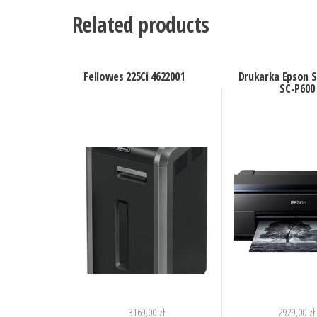
Related products
Fellowes 225Ci 4622001
Drukarka Epson S
SC-P600
3169,00
zł
2929,00
zł