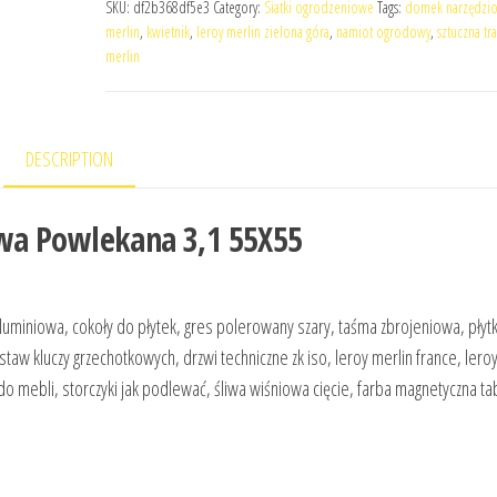
SKU:
df2b368df5e3
Category:
Siatki ogrodzeniowe
Tags:
domek narzędzio
merlin
,
kwietnik
,
leroy merlin zielona góra
,
namiot ogrodowy
,
sztuczna tr
merlin
DESCRIPTION
wa Powlekana 3,1 55X55
luminiowa, cokoły do płytek, gres polerowany szary, taśma zbrojeniowa, płytk
aw kluczy grzechotkowych, drzwi techniczne zk iso, leroy merlin france, leroy
 do mebli, storczyki jak podlewać, śliwa wiśniowa cięcie, farba magnetyczna ta