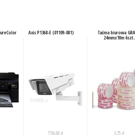
ureColor
Axis P1368-E (01109-001)
Taśma biurowa GR
24mmx10m 6szt.
7736,00
zł
3,75
zł