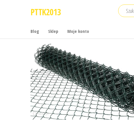
Przejdź
PTTK2013
do
treści
Blog
Sklep
Moje konto