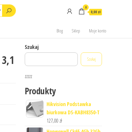
0
0,00 zł
Blog
Sklep
Moje konto
Szukaj
 3,1
Szukaj
zzzzz
Produkty
Hikvision Podstawka
biurkowa DS-KABH8350-T
127,00
zł
Honeywell Ck65.4Gb 32Gb