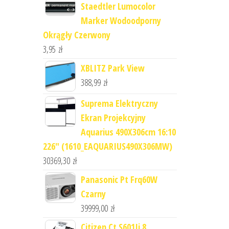
Staedtler Lumocolor
Marker Wodoodporny
Okrągły Czerwony
3,95
zł
XBLITZ Park View
388,99
zł
Suprema Elektryczny
Ekran Projekcyjny
Aquarius 490X306cm 16:10
226" (1610_EAQUARIUS490X306MW)
30369,30
zł
Panasonic Pt Frq60W
Czarny
39999,00
zł
Citizen Ct S601Ii 8