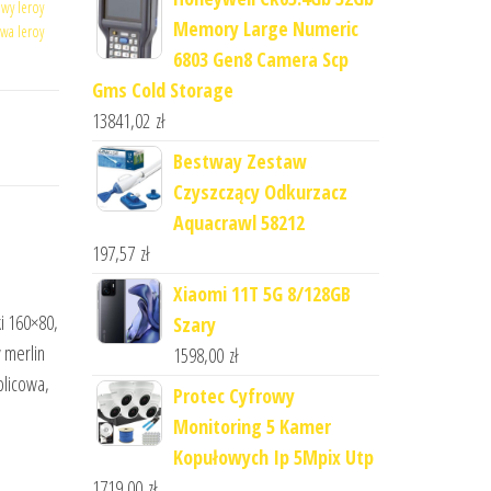
wy leroy
Memory Large Numeric
awa leroy
6803 Gen8 Camera Scp
Gms Cold Storage
13841,02
zł
Bestway Zestaw
Czyszczący Odkurzacz
Aquacrawl 58212
197,57
zł
Xiaomi 11T 5G 8/128GB
i 160×80,
Szary
 merlin
1598,00
zł
blicowa,
Protec Cyfrowy
Monitoring 5 Kamer
Kopułowych Ip 5Mpix Utp
1719,00
zł