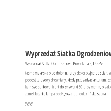
Wyprzedaż Siatka Ogrodzenio
Wyprzedaż Siatka Ogrodzeniowa Powlekana 3,1 55×55
tasma malarska blue dolphin, farby dekoracyjne do ścian, a
podest tarasowy drewniany, kiedy przesadzać anturium, zest
karnisze sufitowe, front do zmywarki 60 leroy merlin, pisak
zamek łucznik, lampa podłogowa led, dulux fińska sauna
yyyyy