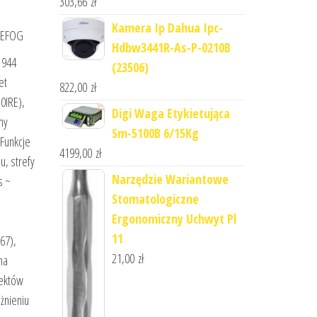
303,66
zł
Kamera Ip Dahua Ipc-
 DEFOG
Hdbw3441R-As-P-0210B
1944
(23506)
et
822,00
zł
0IRE),
Digi Waga Etykietująca
ny
Sm-5100B 6/15Kg
aFunkcje
4199,00
zł
u, strefy
Narzędzie Wariantowe
s ~
Stomatologiczne
Ergonomiczny Uchwyt Pl
11
67),
21,00
zł
na
iektów
żnieniu