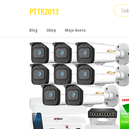
Przejdź
PTTK2013
do
treści
Blog
Sklep
Moje konto