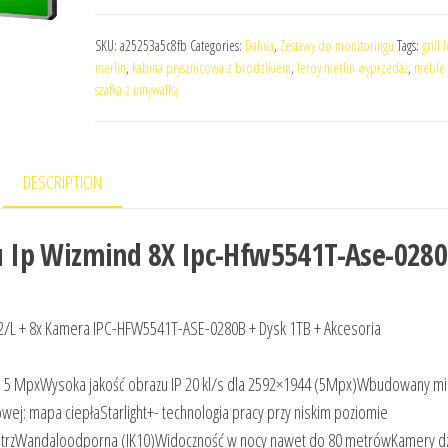
SKU:
a25253a5c8fb
Categories:
Dahua
,
Zestawy do monitoringu
Tags:
grill 
merlin
,
kabina prysznicowa z brodzikiem
,
leroy merlin wyprzedaż
,
meble 
szafka z umywalką
DESCRIPTION
 Ip Wizmind 8X Ipc-Hfw5541T-Ase-028
2/L + 8x Kamera IPC-HFW5541T-ASE-0280B + Dysk 1TB + Akcesoria
 5 MpxWysoka jakość obrazu IP 20 kl/s dla 2592×1944 (5Mpx)Wbudowany mi
wej: mapa ciepłaStarlight+- technologia pracy przy niskim poziomie
nątrzWandaloodporna (IK10)Widoczność w nocy nawet do 80 metrówKamery d