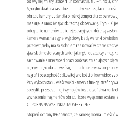
od zwykłej zmiany jasności lub kontrastu).BLC – funkcja, kt
Algorytm działa na zasadzie automatycznej regulacji jasnoś
obrazie kamery do światła o różnej temperaturze barwowej.
maskuje je umożliwiając skuteczną obserwację. Tryb HLC j
odczytanie numerów tablic rejestracyjnych, które są zasło
kamera wzmacnia sygnał wyjściowy kiedy warunki oświetlen
przeciwmgielny ma za zadaniem realizować w czasie rzeczyw
zjawisk atmosferycznych takich jak mgła, deszcz czy smog. 
zachowanie skuteczności pracy podczas zmieniających się w
nagrywanego obrazu we fragmentach obserwowanej sceny wsk
nagrań i oszczędność całkowitej wielkości plików wideo z 
Przy wykorzystaniu właściwości kamery z funkcją stref pr
specyfiki przestrzennej i wymogów bezpieczeństwa konkret
wyznaczenie fragmentów obrazu, które wyłączone zostaną 
ODPORNA NA WARUNKI ATMOSFERYCZNE
Stopień ochrony IP67 oznacza, że ​​kamerę można umieścić