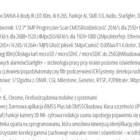
AHUA 4 diody IR LED 80m, AI H.265, Funkcje AI, SMD 3.0, Audio, Starlight+,
ornik: 1/2.7″ 5MP Progressive Scan CMOSRozdzielczość: 20 kl/s dla 2592×
kl/s dla 2688×1520 (4Mpx)50/60 kl/s dla 1920×1080 (2Mpx)Interfejs: Ethern
265+/ H.265/ H.264+/ MJPEGIlość pikseli: 5MpxCzułość: 0.005lux/F1.6 (kolor, 3
 (zasięg 80m)Obsługa kart microSD / microSDHC / microSDXC do 256GBWbudowa
zywych alarmówStarlight+ – technologia pracy przy niskim poziomie oświetleni
u (człowiek/pojazd)Automatyczny filtr podczerwieni ICRSystemy: detekcja ruch
rmowe: 1/1Zgodna z: ONVIF, CGI, Milestone, Genetec, RTSP, P2PBitrate: 3Kbp
:
: IE, Chrome, FirefoxUrządzenia mobilne z systemami
ne): Darmowa aplikacja iDMSS Plus lub DMSSObudowa: klasa szczelności (IP
af) Funkcje kamery:3D NR- cyfrowa redukcja szumu zapobiega pojawieniu się 
ka oparta na oprogramowaniu, która umożliwia łatwiejszą identyfikację ob
rzystanie korekcji gamma (zachowuje naturalne cienie i oświetlenie – w odró