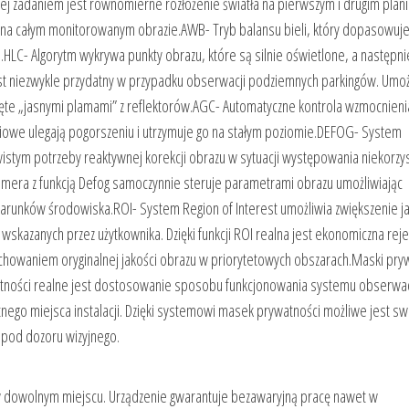
órej zadaniem jest równomierne rozłożenie światła na pierwszym i drugim plani
ci na całym monitorowanym obrazie.AWB- Tryb balansu bieli, który dopasowuje
HLC- Algorytm wykrywa punkty obrazu, które są silnie oświetlone, a następni
est niezwykle przydatny w przypadku obserwacji podziemnych parkingów. Umoż
nięte „jasnymi plamami” z reflektorów.AGC- Automatyczne kontrola wzmocnieni
iowe ulegają pogorszeniu i utrzymuje go na stałym poziomie.DEFOG- System
istym potrzeby reaktywnej korekcji obrazu w sytuacji występowania niekorzy
Kamera z funkcją Defog samoczynnie steruje parametrami obrazu umożliwiając
arunków środowiska.ROI- System Region of Interest umożliwia zwiększenie ja
azanych przez użytkownika. Dzięki funkcji ROI realna jest ekonomiczna reje
zachowaniem oryginalnej jakości obrazu w priorytetowych obszarach.Maski pry
ywatności realne jest dostosowanie sposobu funkcjonowania systemu obserwac
nego miejsca instalacji. Dzięki systemowi masek prywatności możliwe jest 
spod dozoru wizyjnego.
 w dowolnym miejscu. Urządzenie gwarantuje bezawaryjną pracę nawet w