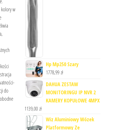
e.
 kolory w
e
liwia
a,
stnych
Hp Mp250 Szary
kości
1778,99
zł
stracja
watności-
DAHUA ZESTAW
ji do
MONITORINGU IP NVR 2
swobodne
KAMERY KOPUŁOWE 4MPX
1139,00
zł
Wiz Aluminiowy Wózek
Platformowy Ze