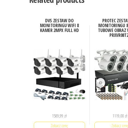
DVS ZESTAW DO
PROTEC ZEST
MONITORINGU WIFI 8
MONITORINGU 8
KAMER 2MPX FULL HD
TUBOWE OBRAZ 
PRXVR08T
1589,99
zł
1119,00
zł
Zobacz cenę
Zobacz cen