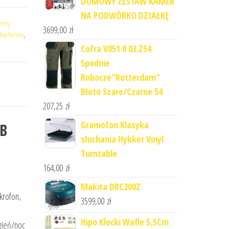
DOMOWY ZESTAW KAMER
NA PODWÓRKO DZIAŁKĘ
leroy
3699,00
zł
kuchenne
,
Cofra V051 0 03.Z54
Spodnie
Robocze"Rotterdam"
Błoto Szare/Czarne 54
207,25
zł
Gramofon Klasyka
0B
słuchania Hykker Vinyl
Turntable
164,00
zł
Makita DRC200Z
krofon,
3599,00
zł
Hipo Klocki Wafle 5,5Cm
zień/noc