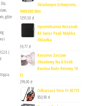
 Dla
Składanym Uchwytem,
staw,
900X600 Mm
am, gdzie
1291,50
zł
Upominkarnia Notatnik
ing
A5 Swiss Peak Miękka
ru i
Okładka
59,77
zł
KS2/L (
Konsimo Zestaw
8
Obiadowy Na 6 Osób
Basima Biało Różowy 18
tojąca,
El.
299,00
zł
Odkurzacz Yato Yt-85715
850,90
zł