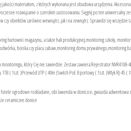
j jakości materiałom, z których wykonana jest obudowa urządzenia. Akcesoria:
czesne rozwiązanie o szerokim zastosowaniu. Sięgnij po ten uniwersalny ze
w czy obiektów zarówno wewnątrz, jak i na zewnątrz. Sprawdzi się wszędzie t
ing hurtowni i magazynu, a także hali produkcyjnej,monitoring szkoły, monitor
podwórka, boiska czy placu zabaw,monitoring domu prywatnego,monitoring ba
m monitoringu, który Cię nie zawiedzie. Zestaw zawiera:Rejestrator NVR4108-4
1TB ( 1szt. )Przewód UTP ( 40m )Switch PoE 8 portowy ( 1szt. )Wtyk RJ-45 ( 1
oy, fotele ogrodowe rozkladane, obi lawenda w doniczce, gwiazda adwentowa s
duże ceramiczne donice