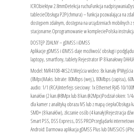
ICRObiektyw 2.8mmDetekcja ruchuFunkcja nadpisywaniaDysk
tablecieObsługa P2P(chmura) – funkcja pozwalająca na zdal
dostępem zdalnym, dostępna na urządzeniach mobilnych z 
stacjonarne.Oprogramowanie w kompleciePolska instrukcja o
DOSTĘP ZDALNY – gDMSS i iDMSS
Aplikacje gDMSS i iDMSS daje możliwość obsługi i podglądu
laptopy, smartfony, tablety.Rejestrator IP 8 kanałowy DAHU
Model: NVR4108-4KS2/LWejścia wideo: 8x kanały IPWyjścia 
(8Mpx)Maks. bitrate: 80Mbps (wej.), 80Mbps (zapisu), 60
audio: 1/1 (RCA)Interfejs sieciowy: 1x Ethernet RJ45 10/1
kanałów (2 kan.@8Mpx lub 8 kan.@2Mpx)Podział okien: 1/
dla kamer z analityką obrazu IVS lub z mapą ciepłaObsługa k
SMD+ (8 kanałów), zliczanie osób (4 kanały)Rejestracja dźw
Smart PSS, DSS Express, DSS PROPrzeglądarki internetowe
Android: Darmowa aplikacja gDMSS Plus lub DMSSiOS (iPh