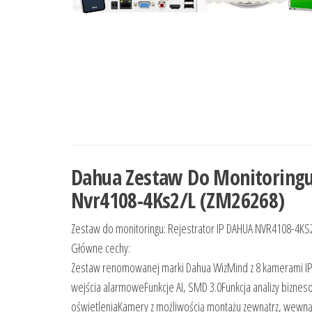
Dahua Zestaw Do Monitoringu
Nvr4108-4Ks2/L (ZM26268)
Zestaw do monitoringu: Rejestrator IP DAHUA NVR4108-4KS
Główne cechy:
Zestaw renomowanej marki Dahua WizMind z 8 kamerami IP
wejścia alarmoweFunkcje AI, SMD 3.0Funkcja analizy bizneso
oświetleniaKamery z możliwością montażu zewnątrz, wew