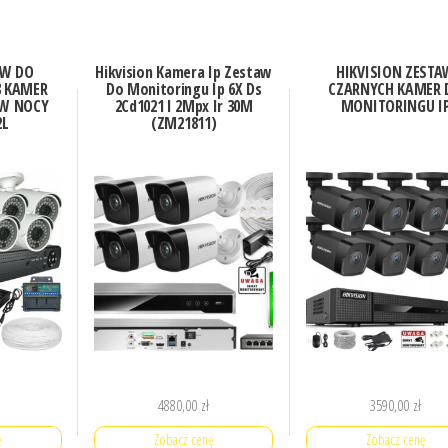
AW DO
Hikvision Kamera Ip Zestaw
HIKVISION ZESTA
 KAMER
Do Monitoringu Ip 6X Ds
CZARNYCH KAMER 
W NOCY
2Cd1021 I 2Mpx Ir 30M
MONITORINGU I
2L
(ZM21811)
4880,00
zł
3590,00
zł
ę
Zobacz cenę
Zobacz cenę