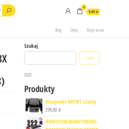
0
0,00 zł
Blog
Sklep
Moje konto
Szukaj
8X
Szukaj
zzzzz
8)
Produkty
Blaupunkt MS7BT czarny
299,00
zł
HIKVISION MONITORING