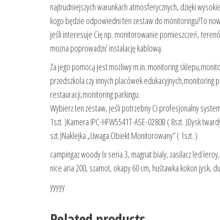
najtrudniejszych warunkach atmosferycznych, dzięki wysokie
kogo będzie odpowiedni ten zestaw do monitoringu?To nowo
jeśli interesuje Cię np. monitorowanie pomieszczeń, terenó
można poprowadzić instalację kablową.
Za jego pomocą jest możliwy m.in.:monitoring sklepu,monitor
przedszkola czy innych placówek edukacyjnych,monitoring 
restauracji,monitoring parkingu.
Wybierz ten zestaw, jeśli potrzebny Ci profesjonalny syste
1szt. )Kamera IPC-HFW5541T-ASE-0280B ( 8szt. )Dysk twardy 
szt.)Naklejka „Uwaga Obiekt Monitorowany” ( 1szt. )
campingaz woody lx seria 3, magnat bialy, zasilacz led ler
nice aria 200, szamot, okapy 60 cm, huśtawka kokon jysk, 
yyyyy
Related products