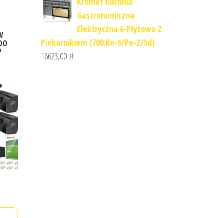
Kromet Kuchnia
Gastronomiczna
Elektryczna 6-Płytowa Z
W
Piekarnikiem (700.Ke-6/Pe-2/Sd)
DO
P
16623,00
zł