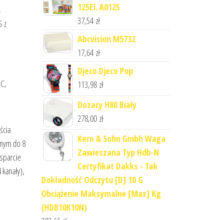
125El. A0125
,
37,54
zł
S z
Abcvision M5732
17,64
zł
Djeco Djeco Pop
PC,
113,98
zł
Dozacy H80 Biały
278,00
zł
ścia
Kern & Sohn Gmbh Waga
lnym do 8
Zawieszana Typ Hdb-N
sparcie
Certyfikat Dakks - Tak
 kanały),
Dokładność Odczytu [D] 10 G
Obciążenie Maksymalne [Max] Kg
(HDB10K10N)