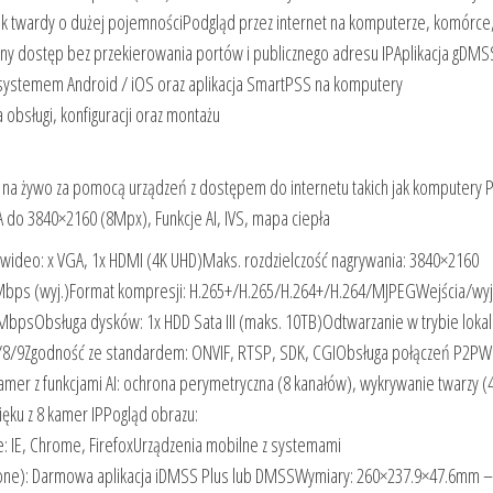
 twardy o dużej pojemnościPodgląd przez internet na komputerze, komórce
ny dostęp bez przekierowania portów i publicznego adresu IPAplikacja gDMS
systemem Android / iOS oraz aplikacja SmartPSS na komputery
bsługi, konfiguracji oraz montażu
 na żywo za pomocą urządzeń z dostępem do internetu takich jak komputery 
A do 3840×2160 (8Mpx), Funkcje AI, IVS, mapa ciepła
wideo: x VGA, 1x HDMI (4K UHD)Maks. rozdzielczość nagrywania: 3840×2160
Mbps (wyj.)Format kompresji: H.265+/H.265/H.264+/H.264/MJPEGWejścia/wyj
00MbpsObsługa dysków: 1x HDD Sata III (maks. 10TB)Odtwarzanie w trybie loka
4/8/9Zgodność ze standardem: ONVIF, RTSP, SDK, CGIObsługa połączeń P2PW
amer z funkcjami AI: ochrona perymetryczna (8 kanałów), wykrywanie twarzy (4
ięku z 8 kamer IPPogląd obrazu:
: IE, Chrome, FirefoxUrządzenia mobilne z systemami
one): Darmowa aplikacja iDMSS Plus lub DMSSWymiary: 260×237.9×47.6mm –