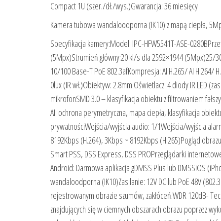
Compact 1U (szer./dł./wys.)Gwarancja: 36 miesięcy
Kamera tubowa wandaloodporna (IK10) z mapą ciepła, 5Mpx D
Specyfikacja kamery:Model: IPC-HFW5541T-ASE-0280BPrzetw
(5Mpx)Strumień główny:20 kl/s dla 2592×1944 (5Mpx)25/30 
10/100 Base-T PoE 802.3afKompresja: AI H.265/ AI H.264/ H.
0lux (IR wł.)Obiektyw: 2.8mm Oświetlacz: 4 diody IR LED
mikrofonSMD 3.0 – klasyfikacja obiektu z filtrowaniem fałs
AI: ochrona perymetryczna, mapa ciepła, klasyfikacja obiekt
prywatnościWejścia/wyjścia audio: 1/1Wejścia/wyjścia ala
8192Kbps (H.264), 3Kbps ~ 8192Kbps (H.265)Pogląd obrazu
Smart PSS, DSS Express, DSS PROPrzeglądarki internetowe
Android: Darmowa aplikacja gDMSS Plus lub DMSSiOS (iPho
wandaloodporna (IK10)Zasilanie: 12V DC lub PoE 48V (802.3
rejestrowanym obrazie szumów, zakłóceń.WDR 120dB- Techni
znajdujących się w ciemnych obszarach obrazu poprzez wyko