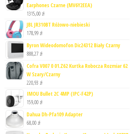
Earphones Czarne (MV6Y2EEA)
1315,00
zł
JBL JR310BT Różowo-niebieski
178,99
zł
Byron Wideodomofon Dic24312 Biały Czarny
888,27
zł
Cofra V007 0 01.Z62 Kurtka Robocza Rozmiar 62
W Szary/Czarny
220,93
zł
IMOU Bullet 2C 4MP (IPC-F42P)
159,00
zł
Dahua Dh-Pfa109 Adapter
68,00
zł