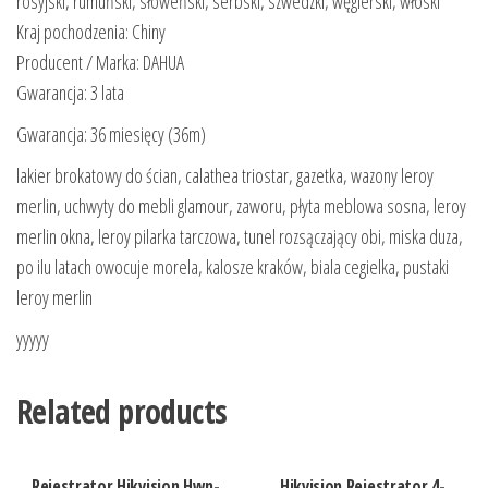
rosyjski, rumuński, słoweński, serbski, szwedzki, węgierski, włoski
Kraj pochodzenia: Chiny
Producent / Marka: DAHUA
Gwarancja: 3 lata
Gwarancja: 36 miesięcy (36m)
lakier brokatowy do ścian, calathea triostar, gazetka, wazony leroy
merlin, uchwyty do mebli glamour, zaworu, płyta meblowa sosna, leroy
merlin okna, leroy pilarka tarczowa, tunel rozsączający obi, miska duza,
po ilu latach owocuje morela, kalosze kraków, biala cegielka, pustaki
leroy merlin
yyyyy
Related products
Rejestrator Hikvision Hwn-
Hikvision Rejestrator 4-