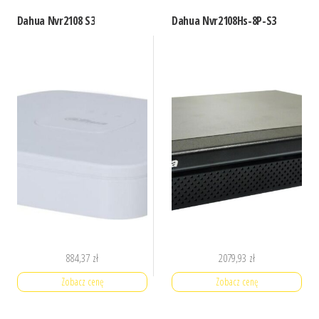
Dahua Nvr2108 S3
Dahua Nvr2108Hs-8P-S3
884,37
zł
2079,93
zł
Zobacz cenę
Zobacz cenę