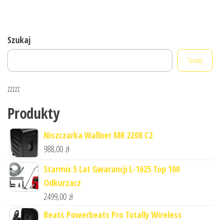
Szukaj
Szukaj
zzzzz
Produkty
Niszczarka Wallner MR 2208 C2
988,00
zł
Starmix 5 Lat Gwarancji L-1625 Top 100
Odkurzacz
2499,00
zł
Beats Powerbeats Pro Totally Wireless