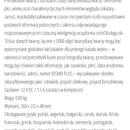
Porównanie twarzy z obrazami z bazy danychAnaliza twarzy: określenie
płci, wieku oraz charakterystycznych elementów wyglądu (okulary,
zarost, maska)Wyszukiwanie w czasie rzeczywistym osób na podstawie
podanych informacji pobocznych z zakresu odpowiadającego
rozpoznawanym przez sztuczną inteligencję urządzenia cechObsługa do
10 baz danych twarzy, łącznie z 5000 zdjęć twarzyBazy twarzy mogą być
wykorzystane globalnie lub lokalnie dla jednego kanału wideo – w
zależności od potrzebyW bazie poza fotografią twarzy, przechowywane
mogą być również takie informacje, jak: nazwisko, płeć, data urodzenia,
narodowość, adres, numer IDSMD PLUS – wyszukiwanie obiektu
sklasyfikowanego jako: człowiek, pojazd silnikowy, pojazd bezsilnikowy
Zasilanie: 12 V DC / 1.5 A (zasilacz w komplecie)
Waga: 0.83 kg
Wymiary: 260 x 232 x 48 mm
Obsługiwane języki: polski, angielski, bułgarski, czeski, duński, fiński,
francuski, grecki, hiszpański, holenderski, niemiecki, portugalski,