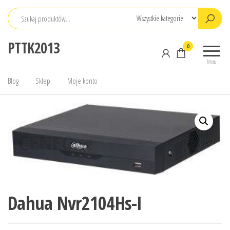
Przejdź
do
treści
PTTK2013
0
Menu
Blog
Sklep
Moje konto
Dahua Nvr2104Hs-I