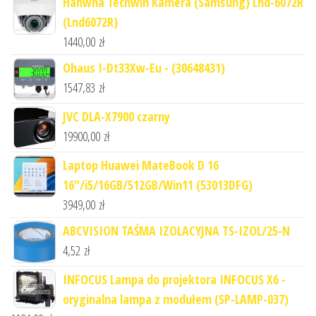
Hanwha Techwin Kamera (Samsung) Lnd-6072R
(Lnd6072R)
1440,00
zł
Ohaus I-Dt33Xw-Eu - (30648431)
1547,83
zł
JVC DLA-X7900 czarny
19900,00
zł
Laptop Huawei MateBook D 16
16"/i5/16GB/512GB/Win11 (53013DFG)
3949,00
zł
ABCVISION TAŚMA IZOLACYJNA TS-IZOL/25-N
4,52
zł
INFOCUS Lampa do projektora INFOCUS X6 -
oryginalna lampa z modułem (SP-LAMP-037)