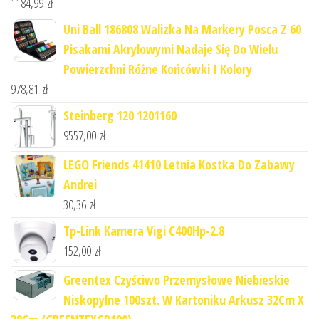
1184,99
zł
Uni Ball 186808 Walizka Na Markery Posca Z 60
Pisakami Akrylowymi Nadaje Się Do Wielu
Powierzchni Różne Końcówki I Kolory
978,81
zł
Steinberg 120 1201160
9557,00
zł
LEGO Friends 41410 Letnia Kostka Do Zabawy
Andrei
30,36
zł
Tp-Link Kamera Vigi C400Hp-2.8
152,00
zł
Greentex Czyściwo Przemysłowe Niebieskie
Niskopylne 100szt. W Kartoniku Arkusz 32Cm X