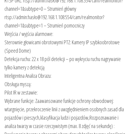
RTSP URL: rtsp://admin:hasło@192.168.1.108:554/cam/realmonitor?
channel=1&subtype=0 – Strumień główny
rtsp://admin:hasło@192.168.1.108:554/cam/realmonitor?
channel=1&subtype=1 – Strumień pomocniczy
Wejścia / wyjścia alarmowe:
Sterownie głowicami obrotowymi PTZ: Kamery IP szybkoobrotowe
(Speed Dome)
Detekcja ruchu: 22 x 18 pól detekcji – po wykryciu ruchu nagrywanie
tylko kamery z detekcją
Inteligentna Analiza Obrazu:
Obsługa myszą:
Pilot IR w zestawie:
Wybrane funkcje: Zaawansowane funkcje ochrony obwodowej:
wtargnięcie, przekroczenie linii z uwzględnieniem osobnych zasad dla
pojazdów i pieszych,klasyfikacja ludzi i pojazdów,Rozpoznawanie i
analiza twarzy w czasie rzeczywistym (max. 8 zdjęć na sekundę) :