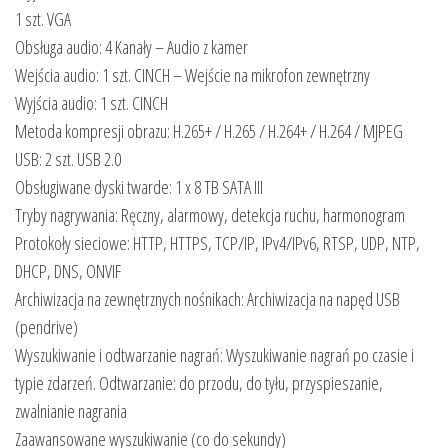
1 szt. VGA
Obsługa audio: 4 Kanały – Audio z kamer
Wejścia audio: 1 szt. CINCH – Wejście na mikrofon zewnętrzny
Wyjścia audio: 1 szt. CINCH
Metoda kompresji obrazu: H.265+ / H.265 / H.264+ / H.264 / MJPEG
USB: 2 szt. USB 2.0
Obsługiwane dyski twarde: 1 x 8 TB SATA III
Tryby nagrywania: Ręczny, alarmowy, detekcja ruchu, harmonogram
Protokoły sieciowe: HTTP, HTTPS, TCP/IP, IPv4/IPv6, RTSP, UDP, NTP,
DHCP, DNS, ONVIF
Archiwizacja na zewnętrznych nośnikach: Archiwizacja na napęd USB
(pendrive)
Wyszukiwanie i odtwarzanie nagrań: Wyszukiwanie nagrań po czasie i
typie zdarzeń. Odtwarzanie: do przodu, do tyłu, przyspieszanie,
zwalnianie nagrania
Zaawansowane wyszukiwanie (co do sekundy)