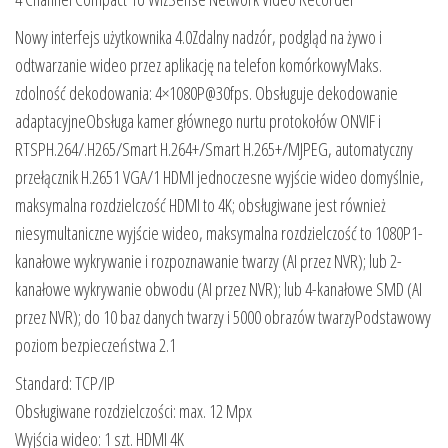
Nowy interfejs użytkownika 4.0Zdalny nadzór, podgląd na żywo i
odtwarzanie wideo przez aplikację na telefon komórkowyMaks.
zdolność dekodowania: 4×1080P@30fps. Obsługuje dekodowanie
adaptacyjneObsługa kamer głównego nurtu protokołów ONVIF i
RTSPH.264/.H265/Smart H.264+/Smart H.265+/MJPEG, automatyczny
przełącznik H.2651 VGA/1 HDMI jednoczesne wyjście wideo domyślnie,
maksymalna rozdzielczość HDMI to 4K; obsługiwane jest również
niesymultaniczne wyjście wideo, maksymalna rozdzielczość to 1080P1-
kanałowe wykrywanie i rozpoznawanie twarzy (AI przez NVR); lub 2-
kanałowe wykrywanie obwodu (AI przez NVR); lub 4-kanałowe SMD (AI
przez NVR); do 10 baz danych twarzy i 5000 obrazów twarzyPodstawowy
poziom bezpieczeństwa 2.1
Standard: TCP/IP
Obsługiwane rozdzielczości: max. 12 Mpx
Wyjścia wideo: 1 szt. HDMI 4K