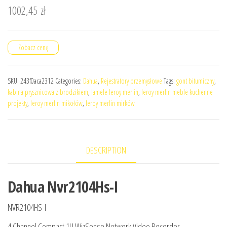
1002,45
zł
Zobacz cenę
SKU:
243f0aca2312
Categories:
Dahua
,
Rejestratory przemysłowe
Tags:
gont bitumiczny
,
kabina prysznicowa z brodzikiem
,
lamele leroy merlin
,
leroy merlin meble kuchenne
projekty
,
leroy merlin mikołów
,
leroy merlin mirków
DESCRIPTION
Dahua Nvr2104Hs-I
NVR2104HS-I
4 Channel Compact 1U WizSense Network Video Recorder