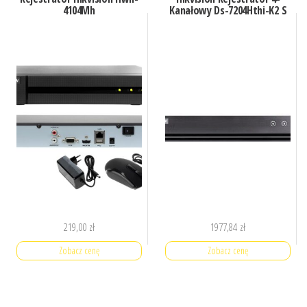
4104Mh
Kanałowy Ds-7204Hthi-K2 S
219,00
zł
1977,84
zł
Zobacz cenę
Zobacz cenę