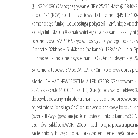
@ 1920×1080 (2Mpx)nagrywanie (IP): 25/30 kl/s* @ 3840×2
audio: 1/1 (RCA)interfejs sieciowy: 1x Ethernet RJ45 10/
kamer dzięki funkcji CoCobsługa połączeń P2Pfunkcje AI: oc
kanały) lub SMD+ (8 kanałów)integracja z kasami fiskalnymi
rozdzielczości 5MP 16:9szybka obsługa aktywnego odstrasz
IPbitrate: 32Kbps ~ 6144Kbps (na kanał), 128Mb/s – dla I
IEurządzenia mobilne z systemami: iOS, Androidwymiary: 2
6x Kamera tubowa 5Mpx DAHUA IR 40m, kolorowy obraz prz
Model: DH-HAC-HFW1509TLM-A-LED-0360B-S2przetwornik: 1
25/25 kl/sczułość: 0.001lux/F1.0, 0lux (diody wł.)obiektyw:
dobęwbudowany mikrofontransmisja audio po przewodzie 
rejestratora (obsługa CoC)obudowa: plastikowy korpus, kla
(szer./dł./wys.)gwarancja: 36 miesięcy Funkcje kamery:3D 
szumów, zakłóceń.WDR 120db – technologia pozwalająca na u
zaciemnionych części obrazu oraz zaciemnienie części przej