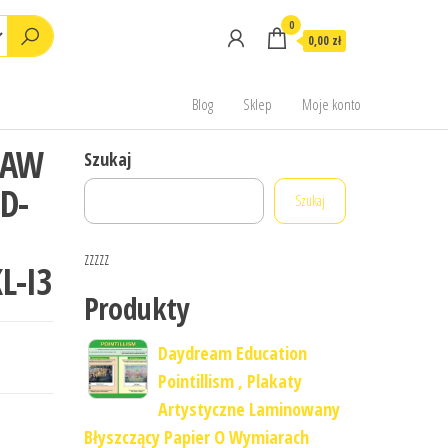
0
0,00 zł
Blog
Sklep
Moje konto
TAW
Szukaj
D-
Szukaj
zzzzz
L-I3
Produkty
Daydream Education
Pointillism , Plakaty
Artystyczne Laminowany
Błyszczący Papier O Wymiarach