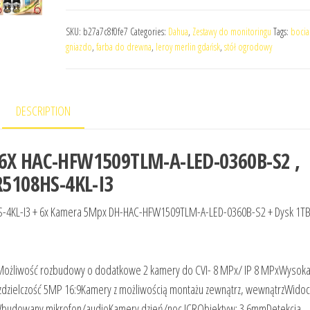
SKU:
b27a7c8f0fe7
Categories:
Dahua
,
Zestawy do monitoringu
Tags:
bocia
gniazdo
,
farba do drewna
,
leroy merlin gdańsk
,
stół ogrodowy
DESCRIPTION
X HAC-HFW1509TLM-A-LED-0360B-S2 ,
5108HS-4KL-I3
HS-4KL-I3 + 6x Kamera 5Mpx DH-HAC-HFW1509TLM-A-LED-0360B-S2 + Dysk 1TB
Możliwość rozbudowy o dodatkowe 2 kamery do CVI- 8 MPx/ IP 8 MPxWysoka
ozdzielczość 5MP 16:9Kamery z możliwością montażu zewnątrz, wewnątrzWido
Wbudowany mikrofon/audioKamery dzień/noc ICRObiektyw: 3.6mmDetekcja