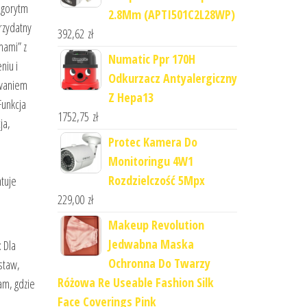
lgorytm
2.8Mm (APTI501C2L28WP)
rzydatny
392,62
zł
mami” z
Numatic Ppr 170H
niu i
Odkurzacz Antyalergiczny
owaniem
Z Hepa13
Funkcja
1752,75
zł
ja,
Protec Kamera Do
Monitoringu 4W1
Rozdzielczość 5Mpx
tuje
229,00
zł
Makeup Revolution
Jedwabna Maska
 Dla
Ochronna Do Twarzy
staw,
Różowa Re Useable Fashion Silk
am, gdzie
Face Coverings Pink