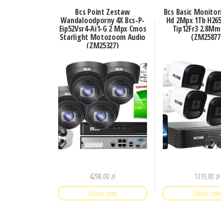
Bcs Point Zestaw
Bcs Basic Monitori
Wandaloodporny 4X Bcs-P-
Hd 2Mpx 1Tb H265
Eip52Vsr4-Ai1-G 2 Mpx Cmos
Tip12Fr3 2.8Mm
Starlight Motozoom Audio
(ZM25877
(ZM25327)
4298,00
zł
1319,00
zł
Zobacz cenę
Zobacz cen