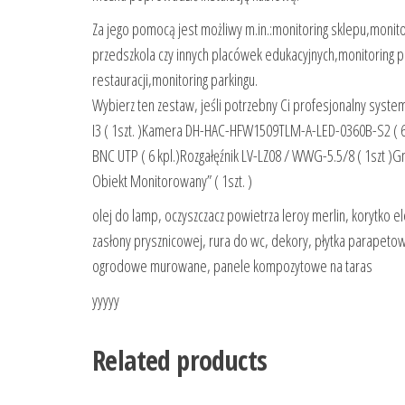
Za jego pomocą jest możliwy m.in.:monitoring sklepu,monitor
przedszkola czy innych placówek edukacyjnych,monitoring 
restauracji,monitoring parkingu.
Wybierz ten zestaw, jeśli potrzebny Ci profesjonalny syste
I3 ( 1szt. )Kamera DH-HAC-HFW1509TLM-A-LED-0360B-S2 ( 6sz
BNC UTP ( 6 kpl.)Rozgałęźnik LV-LZ08 / WWG-5.5/8 ( 1szt )Gn
Obiekt Monitorowany” ( 1szt. )
olej do lamp, oczyszczacz powietrza leroy merlin, korytko el
zasłony prysznicowej, rura do wc, dekory, płytka parapetow
ogrodowe murowane, panele kompozytowe na taras
yyyyy
Related products