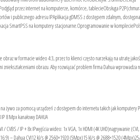
Podgląd przez internet na komputerze, komórce, tablecieObsługa P2P(chmur
portów i publicznego adresu IPAplikacja gDMSS z dostępem zdalnym, dostępna
plikacja SmartPSS na komputery stacjonarne.Oprogramowanie w kompleciePol
braz w formacie wideo 4:3, przez to klienci często narzekają na utratę jakoś
i zniekształceniami obrazu. Aby rozwiązać problem firma Dahua wprowadza n
 na żywo za pomocą urządzeń z dostępem do internetu takich jak komputery 
 8 IP 8 Mpx kanałowy DAHUA
 / CVBS / IP + 8x IPwyjścia wideo: 1x VGA, 1x HDMI (4K UHD)nagrywanie (CVI,
 16:9) – Dahua CVI12 kl/s @ 2560×1920 (5Mpx)15 kl/s @ 2688×1520 (4Mpx)25/