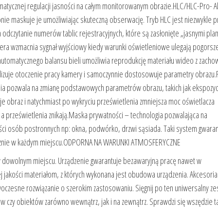
omatycznej regulacji jasności na całym monitorowanym obrazie.HLC/HLC-Pro- A
pnie maskuje je umożliwiając skuteczną obserwację. Tryb HLC jest niezwykle p
dczytanie numerów tablic rejestracyjnych, które są zasłonięte „jasnymi pla
ra wzmacnia sygnał wyjściowy kiedy warunki oświetleniowe ulegają pogorsze
 automatycznego balansu bieli umożliwia reprodukcję materiału wideo z zach
nalizuje otoczenie pracy kamery i samoczynnie dostosowuje parametry obrazu.
lenia pozwala na zmianę podstawowych parametrów obrazu, takich jak ekspozyc
uje obraz i natychmiast po wykryciu prześwietlenia zmniejsza moc oświetlacza
 a prześwietlenia znikają.Maska prywatności – technologia pozwalająca na
ci osób postronnych np: okna, podwórko, drzwi sąsiada. Taki system gwaran
tycznie w każdym miejscu.ODPORNA NA WARUNKI ATMOSFERYCZNE
 w dowolnym miejscu. Urządzenie gwarantuje bezawaryjną pracę nawet w
j jakości materiałom, z których wykonana jest obudowa urządzenia. Akcesoria:
czesne rozwiązanie o szerokim zastosowaniu. Sięgnij po ten uniwersalny ze
w czy obiektów zarówno wewnątrz, jak i na zewnątrz. Sprawdzi się wszędzie t