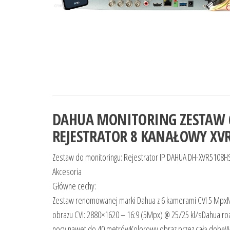
DAHUA MONITORING ZESTAW 6
REJESTRATOR 8 KANAŁOWY XVR
Zestaw do monitoringu: Rejestrator IP DAHUA DH-XVR5108
Akcesoria
Główne cechy:
Zestaw renomowanej marki Dahua z 6 kamerami CVI 5 Mpx
obrazu CVI: 2880×1620 – 16:9 (5Mpx) @ 25/25 kl/sDahua r
nocy nawet do 40 metrówKolorowy obraz przez całą dobę