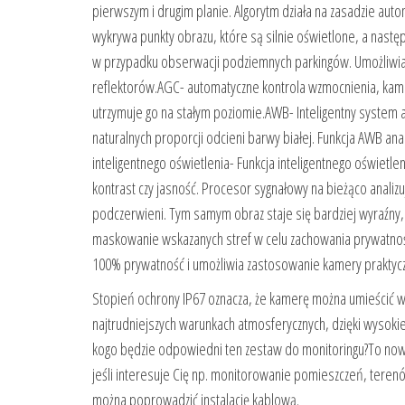
pierwszym i drugim planie. Algorytm działa na zasadzie aut
wykrywa punkty obrazu, które są silnie oświetlone, a nastę
w przypadku obserwacji podziemnych parkingów. Umożliwia o
reflektorów.AGC- automatyczne kontrola wzmocnienia, kame
utrzymuje go na stałym poziomie.AWB- Inteligentny system
naturalnych proporcji odcieni barwy białej. Funkcja AWB a
inteligentnego oświetlenia- Funkcja inteligentnego oświet
kontrast czy jasność. Procesor sygnałowy na bieżąco analiz
podczerwieni. Tym samym obraz staje się bardziej wyraźny,
maskowanie wskazanych stref w celu zachowania prywatnoś
100% prywatność i umożliwia zastosowanie kamery prak
Stopień ochrony IP67 oznacza, że ​​kamerę można umieścić
najtrudniejszych warunkach atmosferycznych, dzięki wysokie
kogo będzie odpowiedni ten zestaw do monitoringu?To nowo
jeśli interesuje Cię np. monitorowanie pomieszczeń, terenó
można poprowadzić instalację kablową.