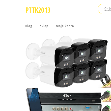
Przejdź
PTTK2013
do
treści
Blog
Sklep
Moje konto