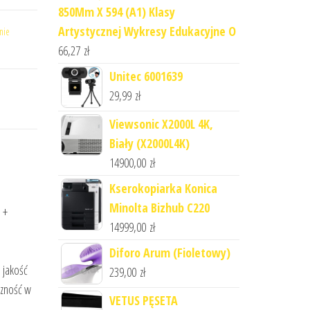
850Mm X 594 (A1) Klasy
Artystycznej Wykresy Edukacyjne O
nie
66,27
zł
Unitec 6001639
29,99
zł
Viewsonic X2000L 4K,
Biały (X2000L4K)
14900,00
zł
Kserokopiarka Konica
Minolta Bizhub C220
 +
14999,00
zł
Diforo Arum (Fioletowy)
 jakość
239,00
zł
czność w
VETUS PĘSETA