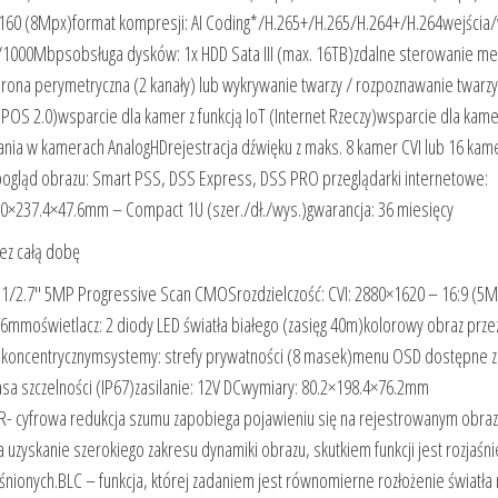
160 (8Mpx)format kompresji: AI Coding*/H.265+/H.265/H.264+/H.264wejścia/
100/1000Mbpsobsługa dysków: 1x HDD Sata III (max. 16TB)zdalne sterowanie 
hrona perymetryczna (2 kanały) lub wykrywanie twarzy / rozpoznawanie twarzy
 (POS 2.0)wsparcie dla kamer z funkcją IoT (Internet Rzeczy)wsparcie dla kame
ania w kamerach AnalogHDrejestracja dźwięku z maks. 8 kamer CVI lub 16 kam
Ppogląd obrazu: Smart PSS, DSS Express, DSS PRO przeglądarki internetowe:
60×237.4×47.6mm – Compact 1U (szer./dł./wys.)gwarancja: 36 miesięcy
ez całą dobę
/2.7″ 5MP Progressive Scan CMOSrozdzielczość: CVI: 2880×1620 – 16:9 (5
 3.6mmoświetlacz: 2 diody LED światła białego (zasięg 40m)kolorowy obraz prze
koncentrycznymsystemy: strefy prywatności (8 masek)menu OSD dostępne 
sa szczelności (IP67)zasilanie: 12V DCwymiary: 80.2×198.4×76.2mm
NR- cyfrowa redukcja szumu zapobiega pojawieniu się na rejestrowanym obraz
zyskanie szerokiego zakresu dynamiki obrazu, skutkiem funkcji jest rozjaśni
aśnionych.BLC – funkcja, której zadaniem jest równomierne rozłożenie światła