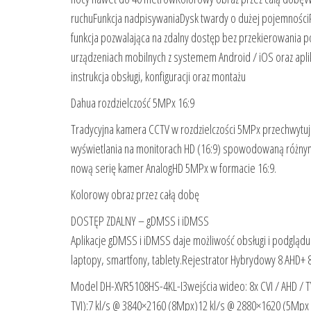
ruchuFunkcja nadpisywaniaDysk twardy o dużej pojemności
funkcja pozwalająca na zdalny dostęp bez przekierowania 
urządzeniach mobilnych z systemem Android / iOS oraz a
instrukcja obsługi, konfiguracji oraz montażu
Dahua rozdzielczość 5MPx 16:9
Tradycyjna kamera CCTV w rozdzielczości 5MPx przechwytuje o
wyświetlania na monitorach HD (16:9) spowodowaną różnym
nową serię kamer AnalogHD 5MPx w formacie 16:9.
Kolorowy obraz przez całą dobę
DOSTĘP ZDALNY – gDMSS i iDMSS
Aplikacje gDMSS i iDMSS daje możliwość obsługi i podglądu
laptopy, smartfony, tablety.Rejestrator Hybrydowy 8 AHD+
Model DH-XVR5108HS-4KL-I3wejścia wideo: 8x CVI / AHD / TVI
TVI):7 kl/s @ 3840×2160 (8Mpx)12 kl/s @ 2880×1620 (5Mpx