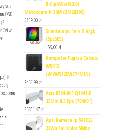
B-Eip45Vsr3(2.0)
wyjścia
Motozoom Ir 30M (ZM26395)
menu OSD
5159,00
zł
 (2
r CVI w
Silentiumpc Fera 5 Argb
er
(Spc305)
159,00
zł
Komputer Fujitsu Celsius
W5012
(VFYW512EWC74MIN)
Mpx) @
9461,99
zł
z całą
Axis 0784-001 Q1941-E
z poziomu
35Mm 8.3 Fps (784001)
26831,47
zł
ie
enie
Apti Kamera Ip 501C2L
 na
28Wp Full Color 5Mpx