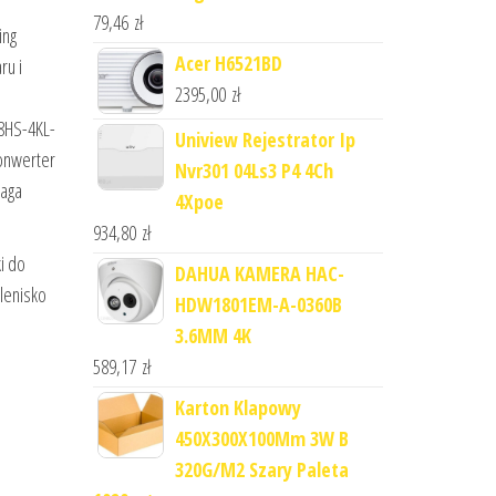
79,46
zł
ing
Acer H6521BD
ru i
2395,00
zł
08HS-4KL-
Uniview Rejestrator Ip
Konwerter
Nvr301 04Ls3 P4 4Ch
waga
4Xpoe
934,80
zł
i do
DAHUA KAMERA HAC-
alenisko
HDW1801EM-A-0360B
3.6MM 4K
589,17
zł
Karton Klapowy
450X300X100Mm 3W B
320G/M2 Szary Paleta