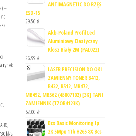
ANTIMAGNETIC DO RZĘS
a) –
ESD-15
 na
29,50
zł
ska
Akb-Poland Profil Led
Aluminiowy Elastyczny
Klosz Biały 2M (PAL022)
ci
26,99
zł
a rynek
LASER PRECISION DO OKI
ZAMIENNY TONER B412,
B432, B512, MB472,
MB492, MB562 (45807102) [3K] TANI
ZAMIENNIK (TZOB4123K)
PC,
62,00
zł
Bcs Basic Monitoring Ip
 AHD,
2K 5Mpx 1Tb H265 8X Bcs-
30 kl/s