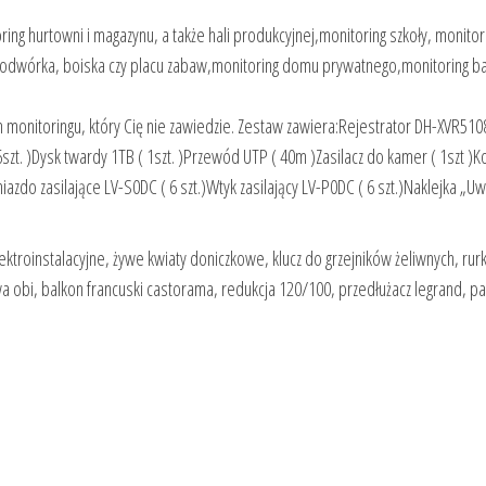
ing hurtowni i magazynu, a także hali produkcyjnej,monitoring szkoły, monitor
podwórka, boiska czy placu zabaw,monitoring domu prywatnego,monitoring ba
m monitoringu, który Cię nie zawiedzie. Zestaw zawiera:Rejestrator DH-XVR51
t. )Dysk twardy 1TB ( 1szt. )Przewód UTP ( 40m )Zasilacz do kamer ( 1szt )
iazdo zasilające LV-S0DC ( 6 szt.)Wtyk zasilający LV-P0DC ( 6 szt.)Naklejka „U
ektroinstalacyjne, żywe kwiaty doniczkowe, klucz do grzejników żeliwnych, rurk
a obi, balkon francuski castorama, redukcja 120/100, przedłużacz legrand, p