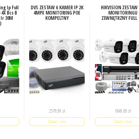
ng Ip Full
DVS ZESTAW 6 KAMER IP 2K
HIKVISION ZESTAW
 4X Bcs B
4MPX MONITORING POE
MONITORINGU
 Ir 30M
KOMPELTNY
ZEWNĘTRZNY FULL
)
2579,99
zł
1849,00
zł
ę
Zobacz cenę
Zobacz cenę